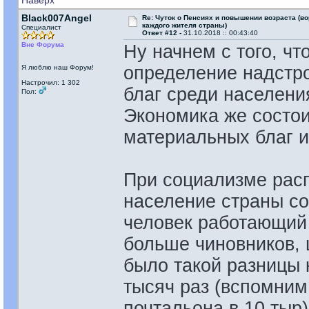
Наверх
Black007Angel
Re: Чуток о Пенсиях и повышении возраста (во
каждого жителя страны)
Специалист
Ответ #12 -
31.10.2018 :: 00:43:40
Вне Форума
Ну начнем с того, чт
определение надстр
Я люблю наш Форум!
Настрочил: 1 302
благ среди населени
Пол:
Экономика же состои
материальных благ 
При социализме расп
население страны со
человек работающий 
больше чиновников, 
было такой разницы 
тысяч раз (вспомним
почтальона в 10 тыр)