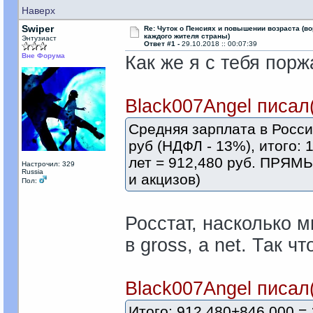
Наверх
Swiper
Re: Чуток о Пенсиях и повышении возраста (во
каждого жителя страны)
Энтузиаст
Ответ #1 -
29.10.2018 :: 00:07:39
Вне Форума
Как же я с тебя порж
Black007Angel писал
Средняя зарплата в России
руб (НДФЛ - 13%), итого: 
лет = 912,480 руб. ПРЯМЫ
Настрочил: 329
Russia
и акцизов)
Пол:
Росстат, насколько 
в gross, а net. Так ч
Black007Angel писал
Итого: 912,480+846,000 =