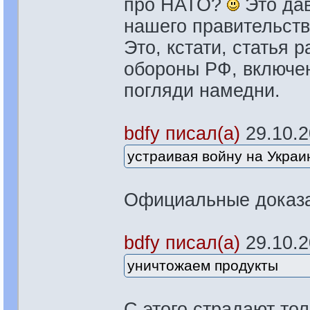
про НАТО?
Это дав
нашего правительств
Это, кстати, статья 
обороны РФ, включе
погляди намедни.
bdfy писал(а)
29.10.20
устраивая войну на Украи
Официальные доказа
bdfy писал(а)
29.10.20
уничтожаем продукты
С этого страдают то