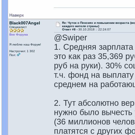
Наверх
Black007Angel
Re: Чуток о Пенсиях и повышении возраста (во
каждого жителя страны)
Специалист
Ответ #8 -
30.10.2018 :: 22:24:07
Вне Форума
@Swiper
1. Средняя зарплата
Я люблю наш Форум!
Настрочил: 1 302
это как раз 35,369 р
Пол:
руб на руки). 30% с
т.ч. фонд на выплату
среднем на работаю
2. Тут абсолютно ве
нужно было вычесть
(36 миллионов челове
платятся с других ф