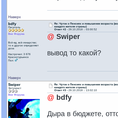
Наверх
bdfy
Re: Чуток о Пенсиях и повышении возраста (во
каждого жителя страны)
Писатель
Ответ #2 -
29.10.2018 :: 03:00:52
Вне Форума
@
Swiper
Всё-яд, всё-лекарство;
то и другое определяет
доза
вывод то какой?
Настрочил: 3 676
Краснотурьинск
Пол:
Наверх
Swiper
Re: Чуток о Пенсиях и повышении возраста (во
каждого жителя страны)
Энтузиаст
Ответ #3 -
29.10.2018 :: 13:02:10
Вне Форума
@
bdfy
Дыра в бюджете, отт