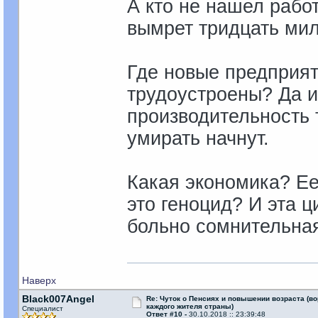
А кто не нашел работ
вымрет тридцать мил
Где новые предприят
трудоустроены? Да и
производительность т
умирать начнут.
Какая экономика? Ее
это геноцид? И эта 
больно сомнительна
Наверх
Black007Angel
Re: Чуток о Пенсиях и повышении возраста (во
каждого жителя страны)
Специалист
Ответ #10 -
30.10.2018 :: 23:39:48