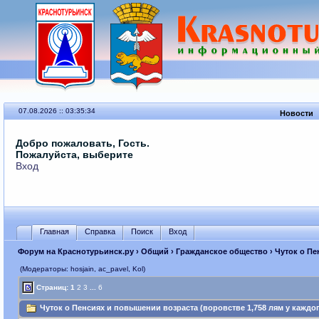
07.08.2026 :: 03:35:34
Новости
Добро пожаловать, Гость.
Пожалуйста, выберите
Вход
Главная
Справка
Поиск
Вход
Форум на Краснотурьинск.ру
›
Общий
›
Гражданское общество
› Чуток о Пе
(Модераторы: hosjain, ac_pavel, Kol)
Страниц:
1
2
3
...
6
Чуток о Пенсиях и повышении возраста (воровстве 1,758 лям у каждог