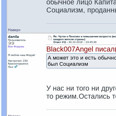
обычное лицо Капит
Социализм, проданн
Наверх
danila
Re: Чуток о Пенсиях и повышении возраста (во
каждого жителя страны)
Пользователь
Ответ #11 -
30.10.2018 :: 23:45:46
Вне Форума
Black007Angel писал
Я люблю наш Форум!
А может это и есть обычн
Настрочил: 234
был Социализм
Краснотурьинск
Пол:
У нас ни того ни друг
то режим.Остались т