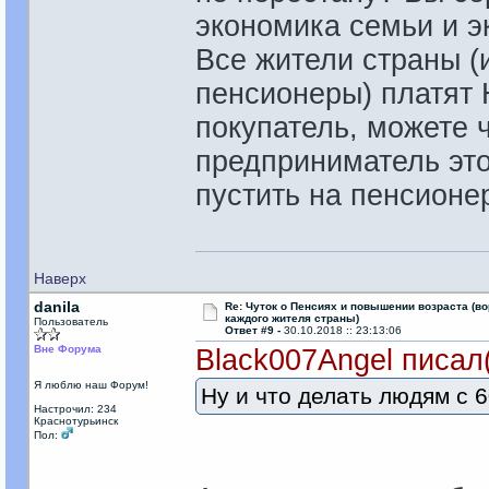
экономика семьи и э
Все жители страны (
пенсионеры) платят 
покупатель, можете ч
предприниматель это
пустить на пенсионе
Наверх
danila
Re: Чуток о Пенсиях и повышении возраста (во
каждого жителя страны)
Пользователь
Ответ #9 -
30.10.2018 :: 23:13:06
Вне Форума
Black007Angel писал
Я люблю наш Форум!
Ну и что делать людям с 6
Настрочил: 234
Краснотурьинск
Пол: