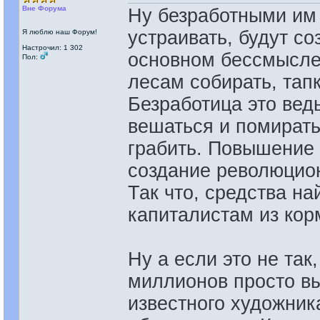
Вне Форума
Ну безработными им 
устраивать, будут со
Я люблю наш Форум!
Настрочил: 1 302
основном бессмыслен
Пол:
лесам собирать, тапк
Безработица это вед
вешаться и помирать 
грабить. Повышение 
создание революцион
Так что, средства на
капиталистам из кор
Ну а если это не так,
миллионов просто вы
известного художника