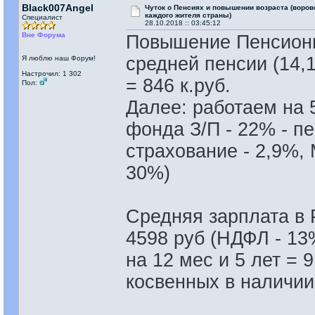
Black007Angel
Чуток о Пенсиях и повышении возраста (воровс
каждого жителя страны)
Специалист
28.10.2018 :: 03:45:12
Вне Форума
Повышение Пенсионно
средней пенсии (14,1
Я люблю наш Форум!
Настрочил: 1 302
= 846 к.руб.
Пол:
Далее: работаем на 
фонда З/П - 22% - п
страхование - 2,9%, 
30%)
Средняя зарплата в Р
4598 руб (НДФЛ - 13%
на 12 мес и 5 лет = 
косвенных в наличии