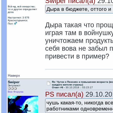
Swiper писал(а)
29.10
Всё-яд, всё-лекарство;
Дыра в бюджете, оттого и
то и другое определяет
доза
Настрочил: 3 676
Краснотурьинск
Дыра такая что прощ
Пол:
играя там в войнушку
уничтожаем продукт
себя вова не забыл 
привести в пример?
Наверх
Swiper
Re: Чуток о Пенсиях и повышении возраста (во
каждого жителя страны)
Энтузиаст
Ответ #6 -
30.10.2018 :: 03:15:17
Вне Форума
PS писал(а)
29.10.201
чушь какая-то, никогда вс
работниками одновременн