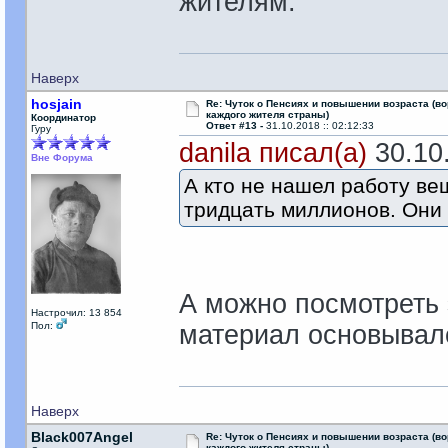
жителям.
Наверх
hosjain
Re: Чуток о Пенсиях и повышении возраста (во
каждого жителя страны)
Координатор
Ответ #13 -
31.10.2018 :: 02:12:33
Гуру
danila писал(а)
30.10.
Вне Форума
А кто не нашел работу ве
тридцать миллионов. Они 
А можно посмотреть 
Настрочил: 13 854
Пол:
материал основывалс
Наверх
Black007Angel
Re: Чуток о Пенсиях и повышении возраста (во
каждого жителя страны)