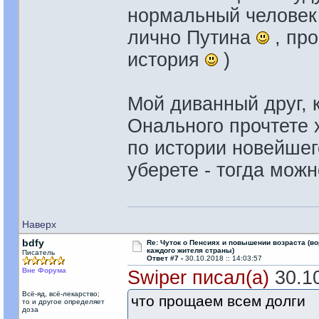
нормальный человек 
лично Путина
, про
история
)
Мой диванный друг, 
Онального прочтете 
по истории новейшег
уберете - тогда можн
Наверх
bdfy
Re: Чуток о Пенсиях и повышении возраста (во
каждого жителя страны)
Писатель
Ответ #7 -
30.10.2018 :: 14:03:57
Вне Форума
Swiper писал(а)
30.10
Всё-яд, всё-лекарство;
что прощаем всем долги
то и другое определяет
доза