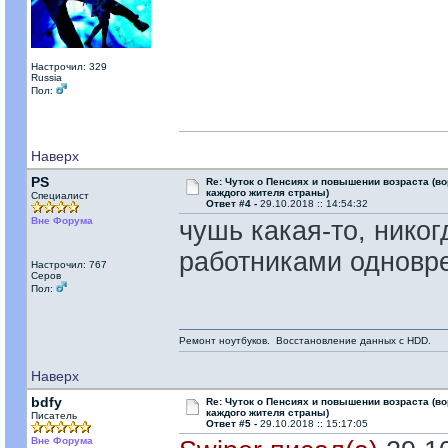
Настрочил: 329
Russia
Пол:
Наверх
PS
Re: Чуток о Пенсиях и повышении возраста (во
каждого жителя страны)
Специалист
Ответ #4 -
29.10.2018 :: 14:54:32
Вне Форума
чушь какая-то, нико
работниками одновр
Настрочил: 767
Серов
Пол:
Ремонт ноутбуков. Восстановление данных с HDD.
Наверх
bdfy
Re: Чуток о Пенсиях и повышении возраста (во
каждого жителя страны)
Писатель
Ответ #5 -
29.10.2018 :: 15:17:05
Вне Форума