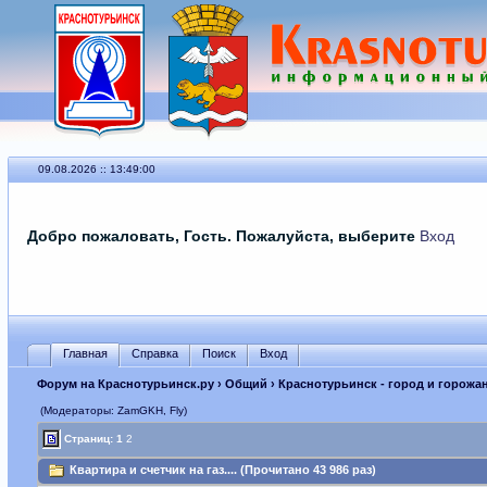
09.08.2026 :: 13:49:00
Добро пожаловать, Гость. Пожалуйста, выберите
Вход
Главная
Справка
Поиск
Вход
Форум на Краснотурьинск.ру
›
Общий
›
Краснотурьинск - город и горожа
(Модераторы: ZamGKH, Fly)
Страниц:
1
2
Квартира и счетчик на газ.... (Прочитано 43 986 раз)