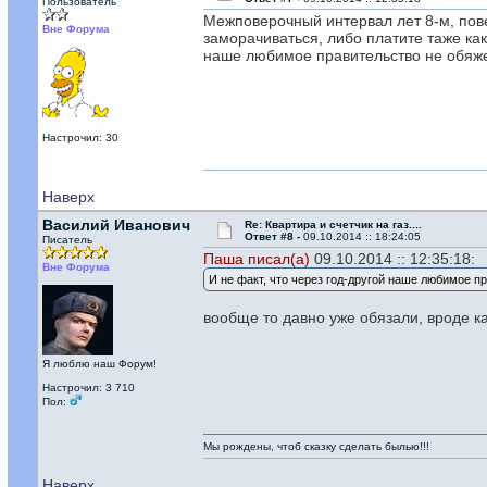
Пользователь
Межповерочный интервал лет 8-м, повер
Вне Форума
заморачиваться, либо платите таже как
наше любимое правительство не обяжет
Настрочил: 30
Наверх
Василий Иванович
Re: Квартира и счетчик на газ....
Ответ #8 -
09.10.2014 :: 18:24:05
Писатель
Паша писал(а)
09.10.2014 :: 12:35:18:
Вне Форума
И не факт, что через год-другой наше любимое п
вообще то давно уже обязали, вроде ка
Я люблю наш Форум!
Настрочил: 3 710
Пол:
Мы рождены, чтоб сказку сделать былью!!!
Наверх