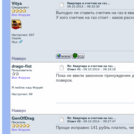
Vitya
Квартира и счетчик на газ....
09.10.2014 :: 08:32:30
Специалист
Выгодно ли ставить счетчик на газ в к
Вне Форума
У кого счетчик на газ стоит - каков рас
Настрочил: 937
Серов
Пол:
Наверх
drago-fist
Re: Квартира и счетчик на газ....
Ответ #1 -
09.10.2014 :: 09:19:16
Пользователь
Пока не ввели законное принуждение дл
Вне Форума
поверок.
Я люблю наш Форум!
Настрочил: 89
Наверх
GenOfDrag
Re: Квартира и счетчик на газ....
Ответ #2 -
09.10.2014 :: 09:27:47
Писатель
Проще исправно 141 рубль платить, чем
Вне Форума