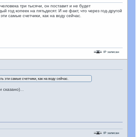
человека три тысячи, он поставит и не будет
ый год копеек на пятьдесят. И не факт, что через год-другой
ти самые счетчики, как на воду сейчас.
IP записан
ь эти самые счетчики, как на воду сейчас.
 сказано)...
IP записан