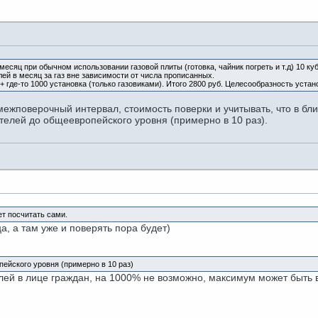
месяц при обычном использовании газовой плиты (готовка, чайник погреть и т.д) 10 ку
лей в месяц за газ вне зависимости от числа прописанных.
+ где-то 1000 установка (только газовиками). Итого 2800 руб. Целесообразность уста
ежповерочный интервал, стоимость поверки и учитывать, что в бл
телей до общеевропейского уровня (примерно в 10 раз).
т посчитать сами.
а, а там уже и поверять пора будет)
пейского уровня (примерно в 10 раз)
лей в лице граждан, на 1000% не возможно, максимум может быть в 