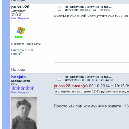
pupsik28
Re: Квартира и счетчик на газ....
Ответ #9 -
09.10.2014 :: 19:16:39
Энтузиаст
живем в сьемной хате,стоит счетчик на
Вне Форума
Я люблю наш Форум!
Настрочил: 380
Пол:
Наверх
hosjain
Re: Квартира и счетчик на газ....
Ответ #10 -
09.10.2014 :: 22:44:38
Координатор
Гуру
pupsik28 писал(а)
09.10.2014 :: 19:16:3
в среднем за газ отдаем 12-13 рублей за месяц,
Вне Форума
Просто как при коммунизме живёте !!! У