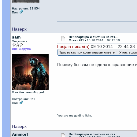
Настрочил: 13 854
Пол:
Наверх
sam
Re: Квартира и счетчик на газ....
Ответ #11 -
10.10.2014 :: 07:13:10
Энтузиаст
hosjain писал(а)
09.10.2014 :: 22:44:38:
Вне Форума
Просто как при коммунизме живёте !!! У нас в дома
Почему бы вам не сделать сравнение и
Я люблю наш Форум!
Настрочил: 351
Пол:
You are my guiding light.
Наверх
Ammorf
Re: Квартира и счетчик на газ....