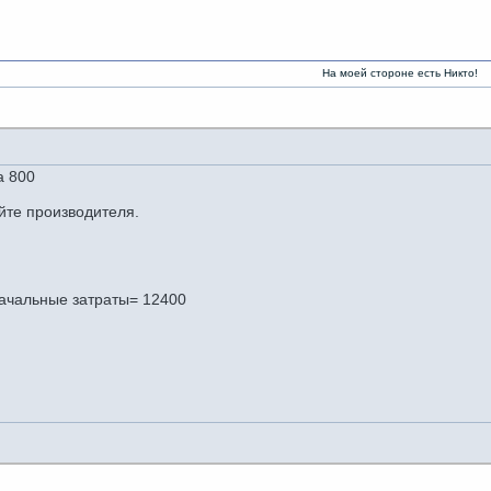
На моей стороне есть Никто!
а 800
йте производителя.
.
начальные затраты= 12400
.