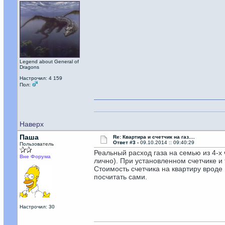
Legend about General of
Dragons
Настрочил: 4 159
Пол:
Наверх
Паша
Re: Квартира и счетчик на газ....
Ответ #3 -
09.10.2014 :: 09:40:29
Пользователь
Реальный расход газа на семью из 4-х 
Вне Форума
лично). При установленном счетчике и 
Стоимость счетчика на квартиру вроде 
посчитать сами.
Настрочил: 30