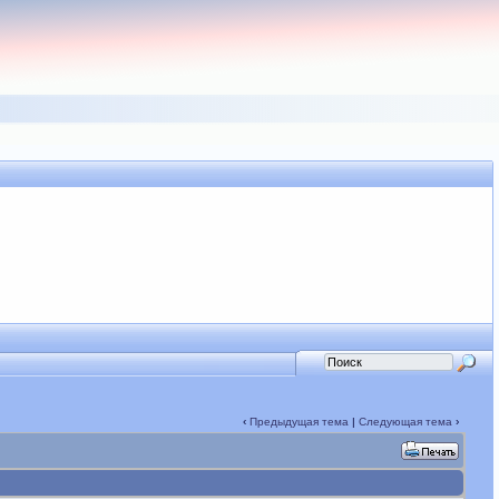
‹
Предыдущая тема
|
Следующая тема
›