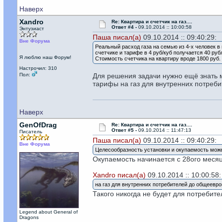
Наверх
Xandro
Re: Квартира и счетчик на газ....
Ответ #4 -
09.10.2014 :: 10:00:58
Энтузиаст
Паша писал(а)
09.10.2014 :: 09:40:29:
Вне Форума
Реальный расход газа на семью из 4-х человек в 
счетчике и тарифе в 4 руб/куб получается 40 руб
Я люблю наш Форум!
Стоимость счетчика на квартиру вроде 1800 руб. 
Настрочил: 310
Пол:
Для решения задачи нужно ещё знать м
тарифы на газ для внутренних потреби
Наверх
GenOfDrag
Re: Квартира и счетчик на газ....
Ответ #5 -
09.10.2014 :: 11:47:13
Писатель
Паша писал(а)
09.10.2014 :: 09:40:29:
Вне Форума
Целесообразность установки и окупаемость може
Окупаемость начинается с 28ого месяц
Xandro писал(а)
09.10.2014 :: 10:00:58:
на газ для внутренних потребителей до общеевро
Такого никогда не будет для потребите
Legend about General of
Dragons