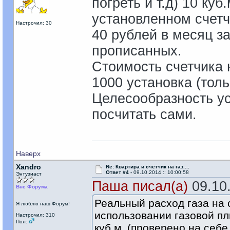
погреть и т.д) 10 куб
установленном счетч
Настрочил: 30
40 рублей в месяц за
прописанных.
Стоимость счетчика н
1000 установка (толь
Целесообразность ус
посчитать сами.
Наверх
Xandro
Re: Квартира и счетчик на газ....
Ответ #4 -
09.10.2014 :: 10:00:58
Энтузиаст
Паша писал(а)
09.10.
Вне Форума
Реальный расход газа на 
Я люблю наш Форум!
использовании газовой пли
Настрочил: 310
Пол:
куб.м. (проверено на себе