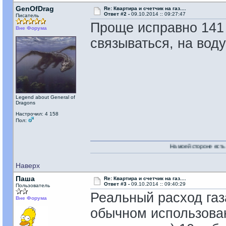
GenOfDrag
Re: Квартира и счетчик на газ....
Ответ #2 -
09.10.2014 :: 09:27:47
Писатель
Проще исправно 141 
Вне Форума
связываться, на воду 
Legend about General of
Dragons
Настрочил: 4 158
Пол:
На моей стороне есть Никто!
Наверх
Паша
Re: Квартира и счетчик на газ....
Ответ #3 -
09.10.2014 :: 09:40:29
Пользователь
Реальный расход газ
Вне Форума
обычном использован