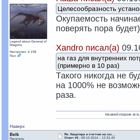
Целесообразность установ
Окупаемость начинае
поверять пора будет)
Legend about General of
Dragons
Xandro писал(а)
09.10
Настрочил: 4 158
Пол:
на газ для внутренних по
(примерно в 10 раз)
Такого никогда не бу
на 1000% не возможн
раза.
На моей стороне есть Никто!
Наверх
Belk
Re: Квартира и счетчик на газ....
Ответ #6 -
09.10.2014 :: 12:31:45
Писатель