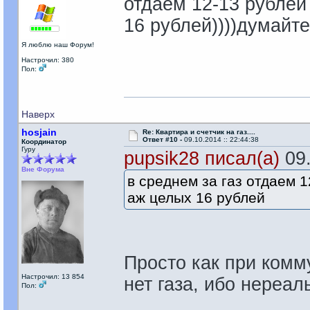
отдаем 12-13 рублей
16 рублей))))думайте
Я люблю наш Форум!
Настрочил: 380
Пол:
Наверх
hosjain
Re: Квартира и счетчик на газ....
Ответ #10 -
09.10.2014 :: 22:44:38
Координатор
Гуру
pupsik28 писал(а)
09.
Вне Форума
в среднем за газ отдаем 
аж целых 16 рублей
Просто как при комму
Настрочил: 13 854
нет газа, ибо нереаль
Пол: