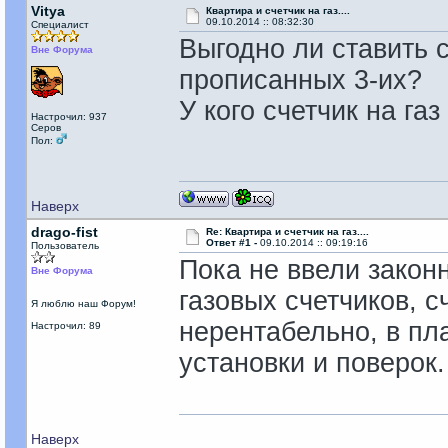
Vitya
Квартира и счетчик на газ....
09.10.2014 :: 08:32:30
Специалист
Выгодно ли ставить с
Вне Форума
прописанных 3-их?
У кого счетчик на газ
Настрочил: 937
Серов
Пол:
Наверх
drago-fist
Re: Квартира и счетчик на газ....
Ответ #1 -
09.10.2014 :: 09:19:16
Пользователь
Пока не ввели закон
Вне Форума
газовых счетчиков, с
Я люблю наш Форум!
нерентабельно, в пла
Настрочил: 89
установки и поверок.
Наверх