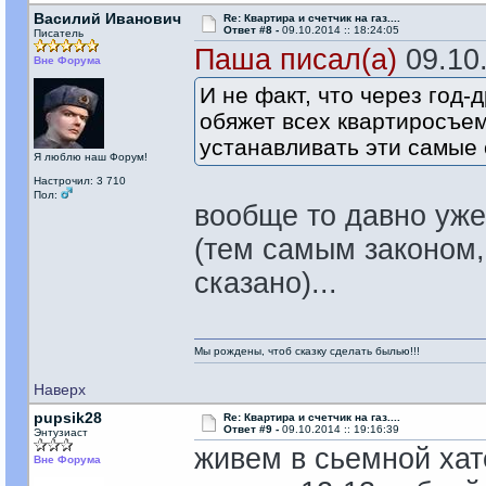
Василий Иванович
Re: Квартира и счетчик на газ....
Ответ #8 -
09.10.2014 :: 18:24:05
Писатель
Паша писал(а)
09.10.
Вне Форума
И не факт, что через год
обяжет всех квартиросъе
устанавливать эти самые с
Я люблю наш Форум!
Настрочил: 3 710
Пол:
вообще то давно уже 
(тем самым законом,
сказано)...
Мы рождены, чтоб сказку сделать былью!!!
Наверх
pupsik28
Re: Квартира и счетчик на газ....
Ответ #9 -
09.10.2014 :: 19:16:39
Энтузиаст
живем в сьемной хате
Вне Форума