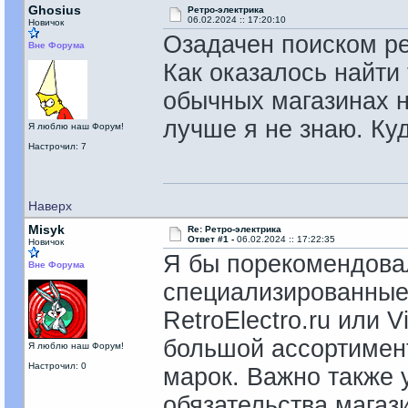
Ghosius
Ретро-электрика
06.02.2024 :: 17:20:10
Новичок
Озадачен поиском ре
Вне Форума
Как оказалось найти
обычных магазинах не
лучше я не знаю. Ку
Я люблю наш Форум!
Настрочил: 7
Наверх
Misyk
Re: Ретро-электрика
Ответ #1 -
06.02.2024 :: 17:22:35
Новичок
Я бы порекомендова
Вне Форума
специализированные 
RetroElectro.ru или 
большой ассортимент
Я люблю наш Форум!
Настрочил: 0
марок. Важно также 
обязательства магаз