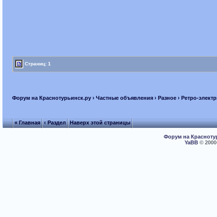
Страниц: 1
Форум на Краснотурьинск.ру
›
Частные объявления
›
Разное
› Ретро-электр
« Главная
‹ Раздел
Наверх этой страницы
Форум на Красноту
YaBB
© 2000