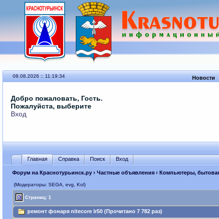
08.08.2026 :: 11:19:34
Новости
Добро пожаловать, Гость.
Пожалуйста, выберите
Вход
Главная
Справка
Поиск
Вход
Форум на Краснотурьинск.ру
›
Частные объявления
›
Компьютеры, бытовая,
(Модераторы: SEGА, evg, Kol)
Страниц: 1
ремонт фонаря nitecore lr50 (Прочитано 7 782 раз)