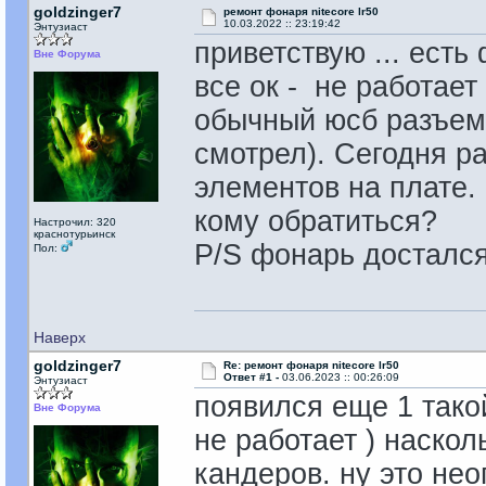
goldzinger7
ремонт фонаря nitecore lr50
10.03.2022 :: 23:19:42
Энтузиаст
приветствую ... есть 
Вне Форума
все ок - не работае
обычный юсб разъем 
смотрел). Сегодня ра
элементов на плате.
кому обратиться?
Настрочил: 320
краснотурьинск
P/S фонарь достался
Пол:
Наверх
goldzinger7
Re: ремонт фонаря nitecore lr50
Ответ #1 -
03.06.2023 :: 00:26:09
Энтузиаст
появился еще 1 такой
Вне Форума
не работает ) наскол
кандеров. ну это не