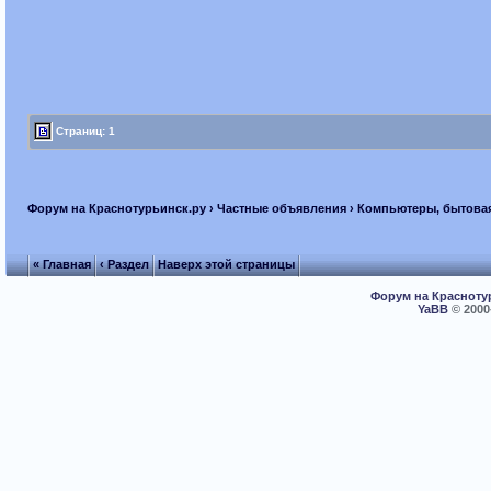
Страниц: 1
Форум на Краснотурьинск.ру
›
Частные объявления
›
Компьютеры, бытовая,
« Главная
‹ Раздел
Наверх этой страницы
Форум на Красноту
YaBB
© 2000