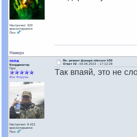
Настрочил: 320
краснотурьинск
Пол:
Наверх
rona
Re: ремонт фонаря nitecore lr50
Ответ #2 -
04.06.2023 :: 17:12:29
Координатор
Гуру
Так впаяй, это не сл
Вне Форума
Настрочил: 8 421
краснотурьинск
Пол: