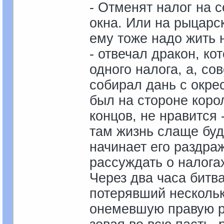
- Отменят налог на с
окна. Или на рыцарск
ему тоже надо жить н
- отвечал дракон, ко
одного налога, а, со
собирал дань с окре
был на стороне корол
концов, не нравится 
там жизнь слаще буд
начинает его раздра
рассуждать о налогах
Через два часа битв
потерявший нескольк
онемевшую правую ру