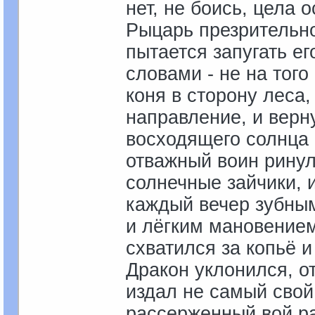
нет, не боись, цела о
Рыцарь презрительно
пытается запугать е
словами - не на того
коня в сторону леса,
направление, и верн
восходящего солнца 
отважный воин ринул
солнечные зайчики, 
каждый вечер зубным
и лёгким мановением
схватился за копьё и
Дракон уклонился, о
издал не самый свой
рассерженный вой ра