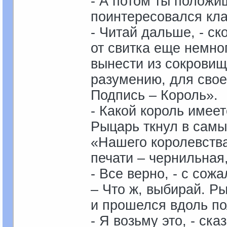
- А потом ты положиш
поинтересовался кл
- Читай дальше, - с
от свитка еще немно
вынести из сокровищ
разумению, для своег
Подпись – Король».
- Какой король имеет
Рыцарь ткнул в самы
«Нашего королевства
печати – чернильная,
- Все верно, - с со
– Что ж, выбирай. Ры
и прошелся вдоль по
- Я возьму это, - ск