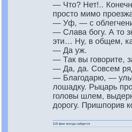
— Что? Нет!.. Конеч
просто мимо проезж
— Уф, — с облегчен
— Слава богу. А то з
эти… Ну, в общем, ка
— Да уж.
— Так вы говорите, 
— Да, да. Совсем ря
— Благодарю, — улы
лошадку. Рыцарь про
головы шлем, выдер
дорогу. Пришпорив к
11й факт всегда найдется