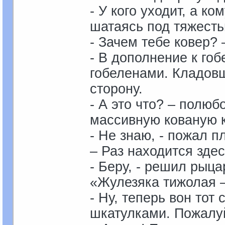
- У кого уходит, а к
шатаясь под тяжесть
- Зачем тебе ковер?
- В дополнение к гоб
гобеленами. Кладовщ
сторону.
- А это что? – полю
массивную кованую к
- Не знаю, - пожал 
– Раз находится здес
- Беру, - решил рыц
«Жулезяка тижолая –
- Ну, теперь вон тот
шкатулками. Пожалуй,