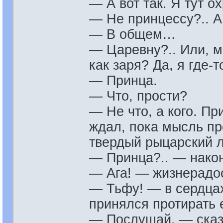
— А вот так. Я тут о
— Не принцессу?.. А
— В общем…
— Царевну?.. Или, м
как заря? Да, я где-
— Принца.
— Что, прости?
— Не что, а кого. П
ждал, пока мысль пр
твердый рыцарский л
— Принца?.. — нако
— Ага! — жизнерадос
— Тьфу! — в сердца
принялся протирать 
— Послушай, — сказ