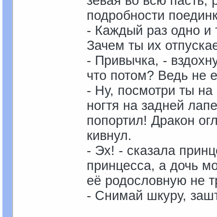
зевая во всю пасть,
подробности поединк
- Каждый раз одно и 
Зачем ты их отпуска
- Привычка, - вздохн
что потом? Ведь не е
- Ну, посмотри ты на
ногтя на задней лап
попортил! Дракон ог
кивнул.
- Эх! - сказала прин
принцесса, а дочь мо
её родословную не т
- Снимай шкуру, заш