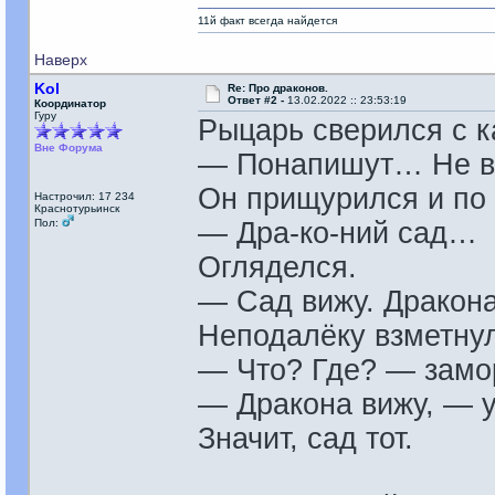
11й факт всегда найдется
Наверх
Kol
Re: Про драконов.
Ответ #2 -
13.02.2022 :: 23:53:19
Координатор
Гуру
Рыцарь сверился с к
Вне Форума
— Понапишут… Не вс
Он прищурился и по 
Настрочил: 17 234
Краснотурьинск
Пол:
— Дра-ко-ний сад…
Огляделся.
— Сад вижу. Дракона
Неподалёку взметнул
— Что? Где? — замор
— Дракона вижу, — 
Значит, сад тот.