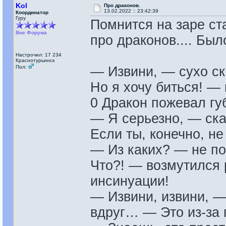
Kol
Про драконов.
13.02.2022 :: 23:42:39
Координатор
Гуру
Помнится на заре ст
Вне Форума
про драконов.... Был
Настрочил: 17 234
Краснотурьинск
Пол:
— Извини, — сухо ск
Но я хочу биться! —
0 Дракон пожевал гу
— Я серьезно, — сказ
Если ты, конечно, не
— Из каких? — не по
Что?! — возмутился 
инсинуации!
— Извини, извини, —
вдруг… — Это из-за