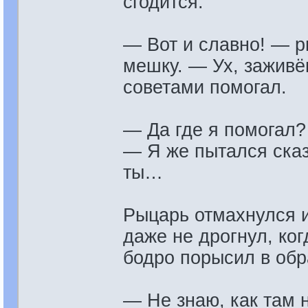
сгодится.
— Вот и славно! — р
мешку. — Ух, заживё
советами помогал.
— Да где я помогал
— Я же пытался сказ
ты…
Рыцарь отмахнулся и
даже не дрогнул, ког
бодро порысил в обр
— Не знаю, как там 