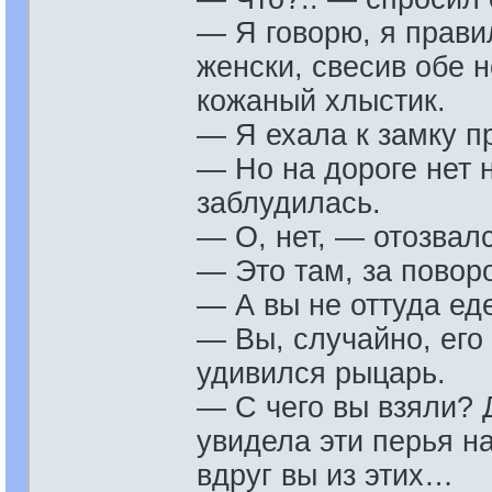
— Я говорю, я прави
женски, свесив обе н
кожаный хлыстик.
— Я ехала к замку п
— Но на дороге нет н
заблудилась.
— О, нет, — отозвал
— Это там, за повор
— А вы не оттуда ед
— Вы, случайно, его
удивился рыцарь.
— С чего вы взяли? 
увидела эти перья 
вдруг вы из этих…