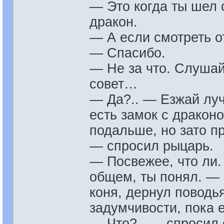
— Это когда ты шел 
дракон.
— А если смотреть о
— Спасибо.
— Не за что. Слушай
совет…
— Да?.. — Езжай луч
есть замок с драконо
подальше, но зато 
— спросил рыцарь.
— Посвежее, что ли.
общем, ты понял. — 
коня, дернул поводья
задумчивости, пока е
— Что?.. — спросил 