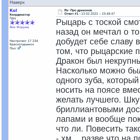
Наверх
Kol
Re: Про драконов.
Ответ #1 -
13.02.2022 :: 23:48:47
Координатор
Гуру
Рыцарь с тоской смо
Вне Форума
назад он мечтал о то
добудет себе славу в
Настрочил: 17 234
Краснотурьинск
Пол:
том, что рыцарские 
Дракон был некрупны
Насколько можно был
одного зуба, которы
носить на поясе вме
желать лучшего. Шку
бриллиантовыми дос
лапами и вообще пок
что ли. Повесить та
- хм... разве что н