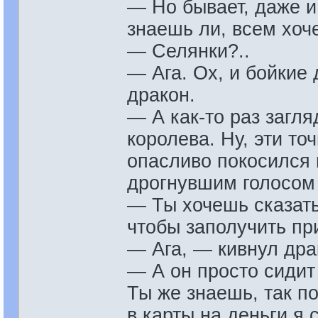
— Но бывает, даже и
знаешь ли, всем хоче
— Селянки?..
— Ага. Ох, и бойкие 
дракон.
— А как-то раз загл
королева. Ну, эти то
опасливо покосился 
дрогнувшим голосом 
— Ты хочешь сказат
чтобы заполучить пр
— Ага, — кивнул дра
— А он просто сидит 
Ты же знаешь, так п
в карты на деньги я