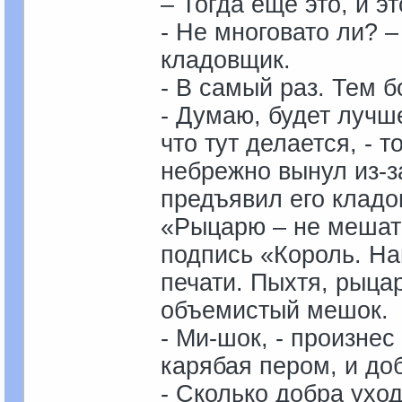
– Тогда еще это, и эт
- Не многовато ли? –
кладовщик.
- В самый раз. Тем б
- Думаю, будет лучш
что тут делается, - 
небрежно вынул из-з
предъявил его кладо
«Рыцарю – не мешать
подпись «Король. На
печати. Пыхтя, рыцар
объемистый мешок.
- Ми-шок, - произне
карябая пером, и до
- Сколько добра уход