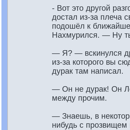
- Вот это другой ра
достал из-за плеча 
подошёл к ближайшей
Нахмурился. — Ну ты
— Я? — вскинулся др
из-за которого вы сю
дурак там написал.
— Он не дурак! Он Л
между прочим.
— Знаешь, в некотор
нибудь с прозвищем 