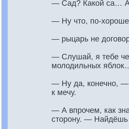
— Сад? Какой са… А-
— Ну что, по-хорош
— рыцарь не договор
— Слушай, я тебе че
молодильных яблок
— Ну да, конечно, —
к мечу.
— А впрочем, как зн
сторону. — Найдёшь