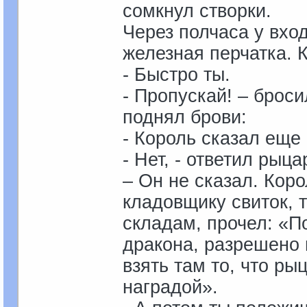
сомкнул створки.
Через полчаса у вхо
железная перчатка. 
- Быстро ты.
- Пропускай! – брос
поднял брови:
- Король сказал еще
- Нет, - ответил рыца
– Он не сказал. Кор
кладовщику свиток, т
складам, прочел: «П
дракона, разрешено 
взять там то, что ры
наградой».