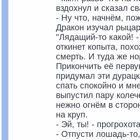
вздохнул и сказал св
- Ну что, начнём, по
Дракон изучал рыцар
"Лядащий-то какой! -
откинет копыта, похо
смерть. И туда же но
Прикончить её первую
придумал эти дурацк
спать спокойно и мне
выпустил пару колеч
нежно огнём в сторо
на круп.
- Эй, ты! - прогрохот
- Отпусти лошадь-то,