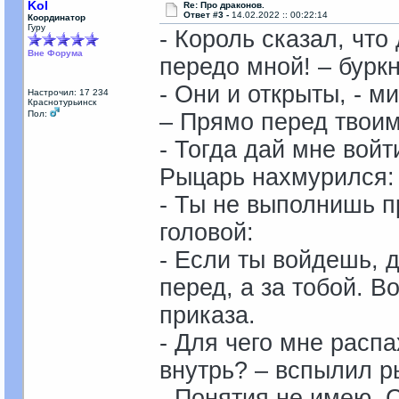
Kol
Re: Про драконов.
Ответ #3 -
14.02.2022 :: 00:22:14
Координатор
Гуру
- Король сказал, чт
Вне Форума
передо мной! – бурк
- Они и открыты, - 
Настрочил: 17 234
Краснотурьинск
Пол:
– Прямо перед твоим
- Тогда дай мне войт
Рыцарь нахмурился:
- Ты не выполнишь п
головой:
- Если ты войдешь, 
перед, а за тобой. В
приказа.
- Для чего мне распа
внутрь? – вспылил р
- Понятия не имею. 