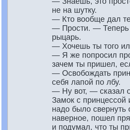
— Знаешь, это прост
не на шутку.
— Кто вообще дал те
— Прости. — Теперь 
рыцарь.
— Хочешь ты того ил
— Я же попросил прощ
зачем ты пришел, е
— Освобождать принц
себя лапой по лбу.
— Ну вот, — сказал о
Замок с принцессой 
надо было свернуть о
наверное, пошел прям
и подумал, что ты пр