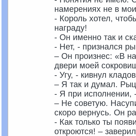
намерениях не в мои
- Король хотел, что
награду!
- Он именно так и ск
- Нет, - признался р
– Он произнес: «В на
двери моей сокровищ
- Угу, - кивнул кладо
– Я так и думал. Рыц
- Я при исполнении,
– Не советую. Насуп
скоро вернусь. Он р
- Как только ты появ
откроются! – завери