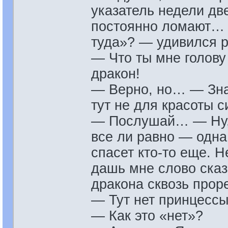
указатель недели две
постоянно ломают… 
туда»? — удивился 
— Что ты мне голову
дракон!
— Верно, но… — Знач
тут не для красоты 
— Послушай… — Ну, п
все ли равно — одна
спасет кто-то еще. 
дашь мне слово сказ
дракона сквозь прор
— Тут нет принцессы
— Как это «нет»?