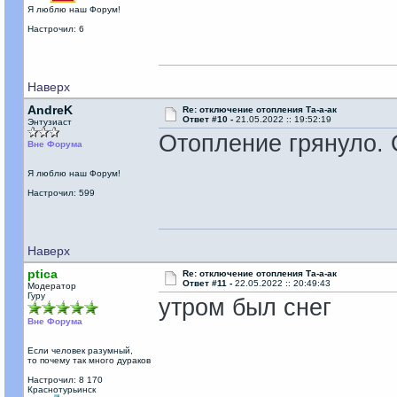
Я люблю наш Форум!
Настрочил: 6
Наверх
AndreK
Re: отключение отопления Та-а-ак
Ответ #10 -
21.05.2022 :: 19:52:19
Энтузиаст
Отопление грянуло. 
Вне Форума
Я люблю наш Форум!
Настрочил: 599
Наверх
ptica
Re: отключение отопления Та-а-ак
Ответ #11 -
22.05.2022 :: 20:49:43
Модератор
Гуру
утром был снег
Вне Форума
Если человек разумный,
то почему так много дураков
Настрочил: 8 170
Краснотурьинск