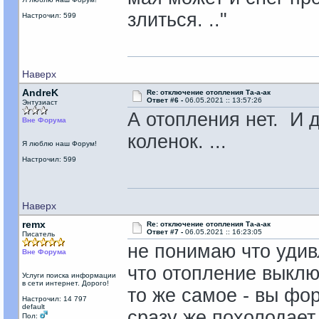
злиться. .."
Настрочил: 599
Наверх
AndreK
Re: отключение отопления Та-а-ак
Ответ #6 -
06.05.2021 :: 13:57:26
Энтузиаст
А отопления нет. И д
Вне Форума
коленок. ...
Я люблю наш Форум!
Настрочил: 599
Наверх
remx
Re: отключение отопления Та-а-ак
Ответ #7 -
06.05.2021 :: 16:23:05
Писатель
не понимаю что удивл
Вне Форума
что отопление выклю
Услуги поиска информации
в сети интернет. Дорого!
то же самое - вы фор
Настрочил: 14 797
default
сразу же похолодает 
Пол: