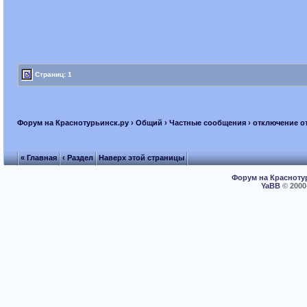
Страниц: 1
Форум на Краснотурьинск.ру
›
Общий
›
Частные сообщения
› отключение о
« Главная
‹ Раздел
Наверх этой страницы
Форум на Красноту
YaBB
© 2000