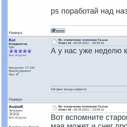
ps поработай над на
Наверх
Kol
Re: отключение отопления Та-а-ак
Ответ #4 -
06.05.2021 :: 09:50:40
Координатор
Гуру
А у нас уже неделю к
Вне Форума
Настрочил: 17 234
Краснотурьинск
Пол:
11й факт всегда найдется
Наверх
AndreK
Re: отключение отопления Та-а-ак
Ответ #5 -
06.05.2021 :: 13:50:11
Энтузиаст
Вот вспомните старог
Вне Форума
мая может и снег пр
Я люблю наш Форум!