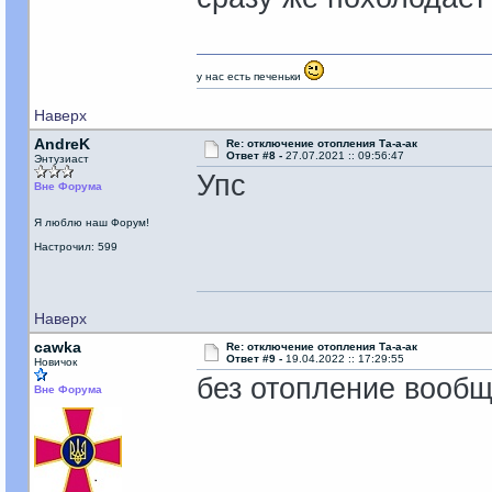
у нас есть печеньки
Наверх
AndreK
Re: отключение отопления Та-а-ак
Ответ #8 -
27.07.2021 :: 09:56:47
Энтузиаст
Упс
Вне Форума
Я люблю наш Форум!
Настрочил: 599
Наверх
cawka
Re: отключение отопления Та-а-ак
Ответ #9 -
19.04.2022 :: 17:29:55
Новичок
без отопление вообще
Вне Форума