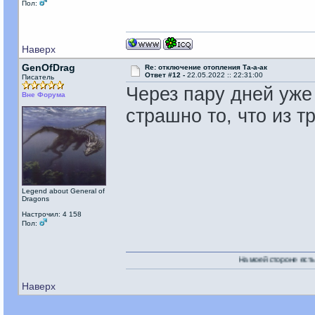
Пол:
Наверх
GenOfDrag
Re: отключение отопления Та-а-ак
Ответ #12 -
22.05.2022 :: 22:31:00
Писатель
Через пару дней уже 
Вне Форума
страшно то, что из т
Legend about General of
Dragons
Настрочил: 4 158
Пол:
На моей стороне есть Никто!
Наверх