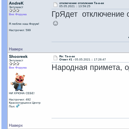
AndreK
отключение отопления Та-а-ак
05.05.2021 :: 13:59:25
Энтузиаст
ГрЯдет отключение о
Вне Форума
☺
Я люблю наш Форум!
Настрочил: 599
Наверх
Shooreek
Re: Та-а-ак
Ответ #1 -
05.05.2021 :: 17:26:47
Энтузиаст
Народная примета, 
Вне Форума
НИ ХРЮНА СЕБЕ!
Настрочил: 492
Краснотурьинск Центр
Пол:
Наверх