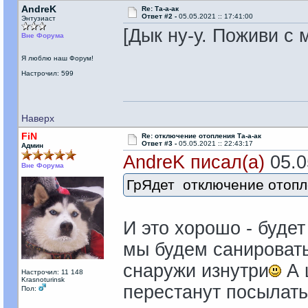
AndreK
Re: Та-а-ак
Ответ #2 -
05.05.2021 :: 17:41:00
Энтузиаст
[Дык ну-у. Поживи с м
Вне Форума
Я люблю наш Форум!
Настрочил: 599
Наверх
FiN
Re: отключение отопления Та-а-ак
Ответ #3 -
05.05.2021 :: 22:43:17
Админ
AndreK писал(а)
05.05
Вне Форума
ГрЯдет отключение отопл
И это хорошо - будет
мы будем санировать
снаружи изнутри
А 
Настрочил: 11 148
Krasnoturinsk
перестанут посылать
Пол: