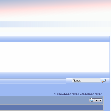
‹
Предыдущая тема
|
Следующая тема
›