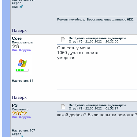
Серов
Пол:
Ремонт ноутбуков. Восстановление данных с HDD.
Наверх
Core
Re: Куплю неисправные видеокарты
Ответ #5 -
21.06.2022 :: 20:32:50
Пользователь
Она есть у меня.
Вне Форума
1060 дуал от палита.
умершая.
Настрочил: 34
Наверх
PS
Re: Куплю неисправные видеокарты
Ответ #6 -
22.06.2022 :: 01:52:37
Специалист
какой дефект? Были попытки ремонта?
Вне Форума
Настрочил: 767
Серов