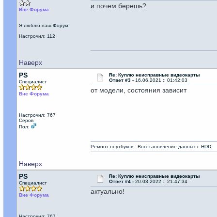
и почем берешь?
Вне Форума
Я люблю наш Форум!
Настрочил: 112
Наверх
PS
Re: Куплю неисправные видеокарты
Ответ #3 -
16.06.2021 :: 01:42:03
Специалист
от модели, состояния зависит
Вне Форума
Настрочил: 767
Серов
Пол:
Ремонт ноутбуков. Восстановление данных с HDD.
Наверх
PS
Re: Куплю неисправные видеокарты
Ответ #4 -
20.03.2022 :: 21:47:34
Специалист
актуально!
Вне Форума
Настрочил: 767