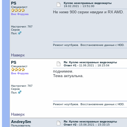
PS
Куплю неисправные видеокарты
19.02.2021 :: 13:51:00
Специалист
Не ниже 900 серии нвидии и RX AMD.
Вне Форума
Настрочил: 767
Серов
Пол:
Ремонт ноутбуков. Восстановление данных с HDD.
Наверх
PS
Re: Куплю неисправные видеокарты
Ответ #1 -
11.06.2021 :: 18:15:04
Специалист
поднимем.
Вне Форума
Тема актуальна.
Настрочил: 767
Серов
Пол:
Ремонт ноутбуков. Восстановление данных с HDD.
Наверх
AndreySm
Re: Куплю неисправные видеокарты
Ответ #2 -
15.06.2021 :: 15:33:15
Пользователь