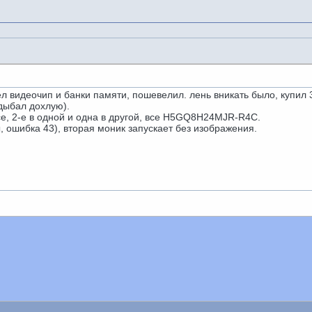
ел видеочип и банки памяти, пошевелил. лень вникать было, купил 
адыбал дохлую).
все, 2-е в одной и одна в другой, все H5GQ8H24MJR-R4C.
, ошибка 43), вторая моник запускает без изображения.