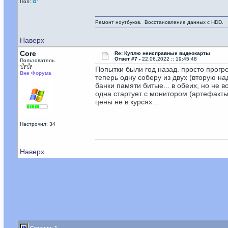
Пол:
Ремонт ноутбуков. Восстановление данных с HDD.
Наверх
Core
Re: Куплю неисправные видеокарты
Ответ #7 -
22.06.2022 :: 19:45:48
Пользователь
Попытки были год назад. просто прогр
Вне Форума
теперь одну соберу из двух (вторую н
банки памяти битые... в обеих, но не 
одна стартует с монитором (артефакты
цены не в курсях...
Настрочил: 34
Наверх
Страниц: 1