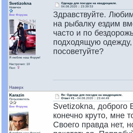
Svetizokna
Одежда для поездок на квадроцикле.
04.08.2020 :: 23:39:53
Новичок
Здравствуйте. Любим
Вне Форума
на рыбалку ездим вм
часто и по бездорож
подходящую одежду, 
посоветуйте?
Я люблю наш Форум!
Настрочил: 10
Пол:
Наверх
Karazin
Re: Одежда для поездок на квадроцикле.
Ответ #1 -
04.08.2020 :: 23:44:49
Пользователь
Svetizokna, доброго 
Вне Форума
конечно круто, мне т
Своего правда нет, н
Я люблю наш Форум!