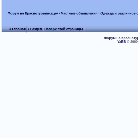
Форум на Краснотурьинск.ру
›
Частные объявления
›
Одежда и различное 
« Главная
‹ Раздел
Наверх этой страницы
Форум на Красноту
YaBB
© 2000