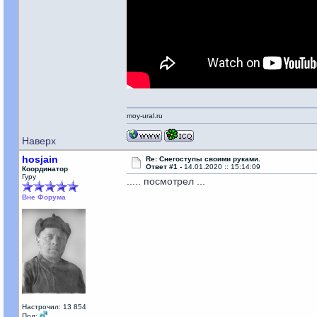
moy-ural.ru
Наверх
hosjain
Re: Снегоступы своими руками.
Ответ #1 -
14.01.2020 :: 15:14:09
Координатор
Гуру
..... посмотрел ...
Вне Форума
Настрочил: 13 854
Пол: