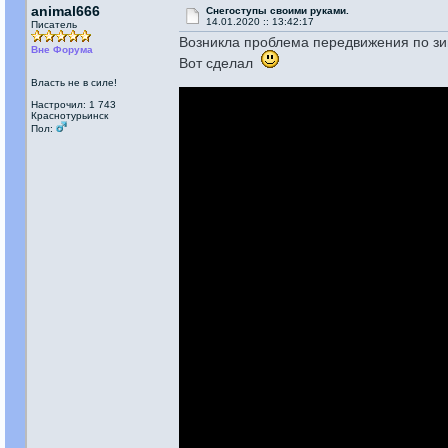
animal666
Снегоступы своими руками.
14.01.2020 :: 13:42:17
Писатель
Возникла проблема передвижения по зим
Вне Форума
Вот сделал
Власть не в силе!
Настрочил: 1 743
Краснотурьинск
Пол: