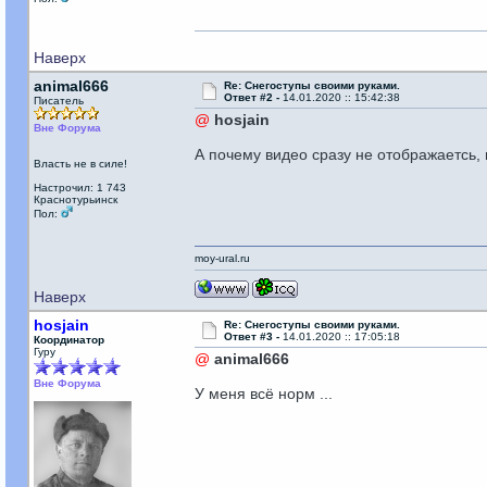
Наверх
animal666
Re: Снегоступы своими руками.
Ответ #2 -
14.01.2020 :: 15:42:38
Писатель
@
hosjain
Вне Форума
А почему видео сразу не отображаетсь,
Власть не в силе!
Настрочил: 1 743
Краснотурьинск
Пол:
moy-ural.ru
Наверх
hosjain
Re: Снегоступы своими руками.
Ответ #3 -
14.01.2020 :: 17:05:18
Координатор
Гуру
@
animal666
Вне Форума
У меня всё норм ...