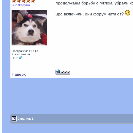
продолжаем борьбу с гуглом, убрали ко
Вне Форума
upd включили, они форум читают?
Настрочил: 11 147
Krasnoturinsk
Пол:
Наверх
Страниц: 1