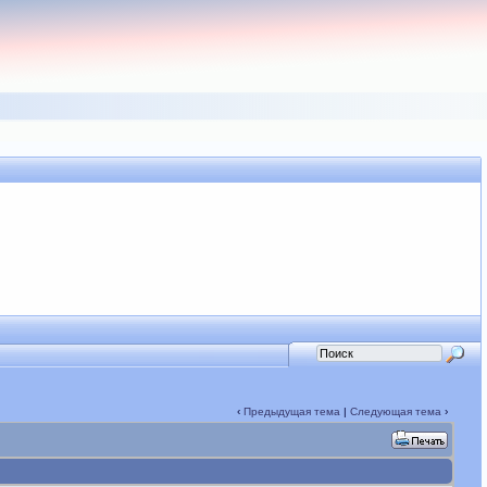
‹
Предыдущая тема
|
Следующая тема
›