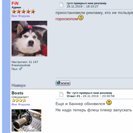
FiN
гугл прикрыл нам рекламу
26.11.2019 :: 18:10:27
Админ
приостановили рекламу, кто не польз
Вне Форума
гороскопом
Настрочил: 11 147
Krasnoturinsk
Пол:
Наверх
Bosts
Re: гугл прикрыл нам рекламу
Ответ #1 -
26.11.2019 :: 23:30:58
Специалист
Еще и баннер обновился
Вне Форума
Не надо теперь флеш плеер запускат