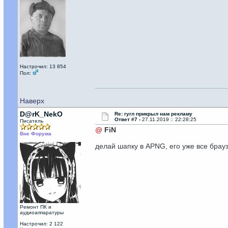
Настрочил: 13 854
Пол:
Наверх
D@rK_NekO
Re: гугл прикрыл нам рекламу
Ответ #7 -
27.11.2019 :: 22:28:25
Писатель
@
FiN
Вне Форума
делай шапку в APNG, его уже все брау
Ремонт ПК и
аудиоаппаратуры
Настрочил: 2 122