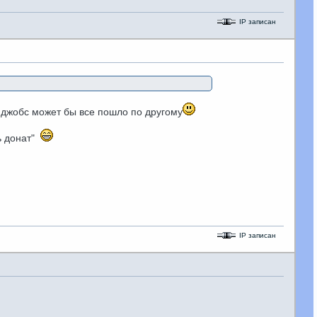
IP записан
 джобс может бы все пошло по другому
ть донат"
IP записан