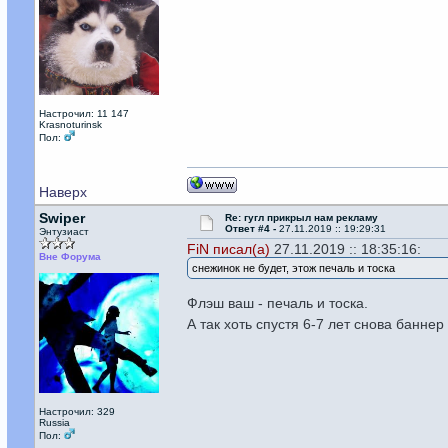
Настрочил: 11 147
Krasnoturinsk
Пол:
Наверх
Swiper
Re: гугл прикрыл нам рекламу
Ответ #4 -
27.11.2019 :: 19:29:31
Энтузиаст
FiN писал(а)
27.11.2019 :: 18:35:16:
Вне Форума
снежинок не будет, этож печаль и тоска
Флэш ваш - печаль и тоска.
А так хоть спустя 6-7 лет снова банне
Настрочил: 329
Russia
Пол: