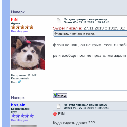
Наверх
FiN
Re: гугл прикрыл нам рекламу
Ответ #5 -
27.11.2019 :: 20:24:48
Админ
Swiper писал(а)
27.11.2019 :: 19:29:31:
Вне Форума
Флэш ваш - печаль и тоска.
флэш не наш, он не крым, если ты заб
ps и вообще пост не проэто, мы ждали
Настрочил: 11 147
Krasnoturinsk
Пол:
Наверх
hosjain
Re: гугл прикрыл нам рекламу
Ответ #6 -
27.11.2019 :: 20:29:53
Координатор
Гуру
@
FiN
Вне Форума
Куда кидать донат ???