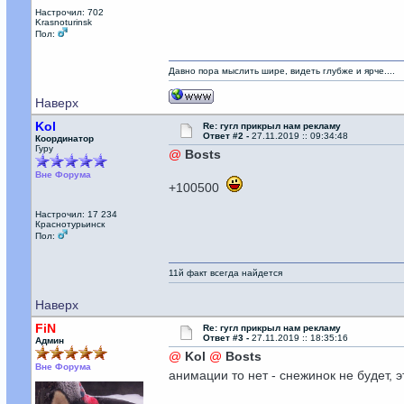
Настрочил: 702
Krasnoturinsk
Пол:
Давно пора мыслить шире, видеть глубже и ярче....
Наверх
Kol
Re: гугл прикрыл нам рекламу
Ответ #2 -
27.11.2019 :: 09:34:48
Координатор
Гуру
@
Bosts
Вне Форума
+100500
Настрочил: 17 234
Краснотурьинск
Пол:
11й факт всегда найдется
Наверх
FiN
Re: гугл прикрыл нам рекламу
Ответ #3 -
27.11.2019 :: 18:35:16
Админ
@
Kol
@
Bosts
Вне Форума
анимации то нет - снежинок не будет, э