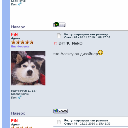
Краснотур
Пол:
Наверх
FiN
Re: гугл прикрыл нам рекламу
Ответ #8 -
28.11.2019 :: 09:17:54
Админ
@
D@rK_NekO
Вне Форума
это Алексу он дизайнер
Настрочил: 11 147
Krasnoturinsk
Пол:
Наверх
FiN
Re: гугл прикрыл нам рекламу
Ответ #9 -
02.12.2019 :: 15:41:35
Админ