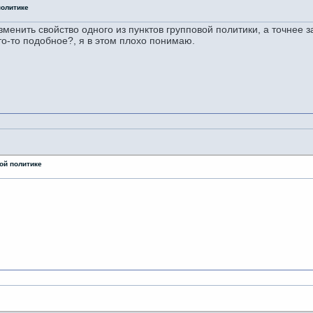
политике
менить свойство одного из пунктов групповой политики, а точнее 
то-то подобное?, я в этом плохо понимаю.
ой политике