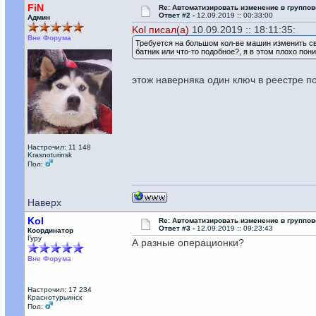
FiN
Re: Автоматизировать изменение в группов
Ответ #2 -
12.09.2019 :: 00:33:00
Админ
Kol писал(а)
10.09.2019 :: 18:11:35:
Вне Форума
Требуется на большом кол-ве машин изменить сво
батник или что-то подобное?, я в этом плохо пон
этож наверняка один ключ в реестре п
Настрочил: 11 148
Krasnoturinsk
Пол:
Наверх
Kol
Re: Автоматизировать изменение в группов
Ответ #3 -
12.09.2019 :: 09:23:43
Координатор
Гуру
А разные операционки?
Вне Форума
Настрочил: 17 234
Краснотурьинск
Пол: