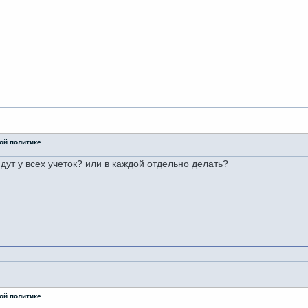
ой политике
дут у всех учеток? или в каждой отдельно делать?
ой политике