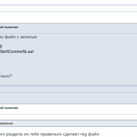
ой политике
ать файл с записью
E
Set\Control\Lsa\
ильно?
ой политике
 записью
этого раздела он тебе правильно сделает reg файл.