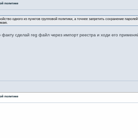
ой политике
йство одного из пунктов групповой политики, а точнее запретить сохранение паролей
имаю.
о факту сделай reg файл через импорт реестра и ходи его применяй
ой политике