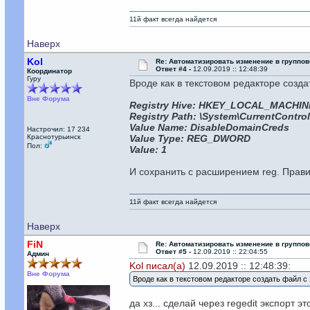
11й факт всегда найдется
Наверх
Kol
Re: Автоматизировать изменение в группов
Ответ #4 -
12.09.2019 :: 12:48:39
Координатор
Гуру
Вроде как в текстовом редакторе созд
Вне Форума
Registry Hive: HKEY_LOCAL_MACHIN
Registry Path: \System\CurrentControl
Value Name: DisableDomainCreds
Настрочил: 17 234
Краснотурьинск
Value Type: REG_DWORD
Пол:
Value: 1
И сохранить с расширением reg. Прав
11й факт всегда найдется
Наверх
FiN
Re: Автоматизировать изменение в группов
Ответ #5 -
12.09.2019 :: 22:04:55
Админ
Kol писал(а)
12.09.2019 :: 12:48:39:
Вне Форума
Вроде как в текстовом редакторе создать файл с
да хз... сделай через regedit экспорт 