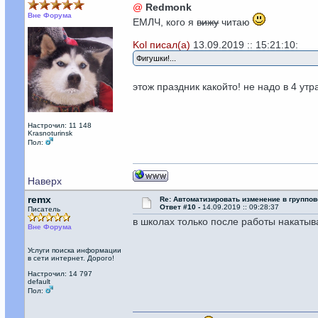
@
Redmonk
Вне Форума
ЕМЛЧ, кого я
вижу
читаю
Kol писал(а)
13.09.2019 :: 15:21:10:
Фигушки!...
этож праздник какойто! не надо в 4 утр
Настрочил: 11 148
Krasnoturinsk
Пол:
Наверх
remx
Re: Автоматизировать изменение в группов
Ответ #10 -
14.09.2019 :: 09:28:37
Писатель
в школах только после работы накатыв
Вне Форума
Услуги поиска информации
в сети интернет. Дорого!
Настрочил: 14 797
default
Пол: