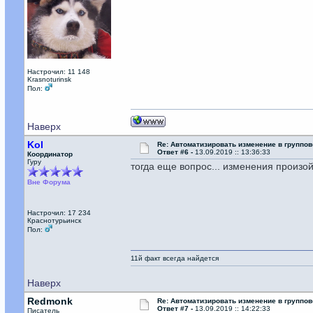
Настрочил: 11 148
Krasnoturinsk
Пол:
Наверх
Kol
Re: Автоматизировать изменение в группов
Ответ #6 -
13.09.2019 :: 13:36:33
Координатор
Гуру
тогда еще вопрос... изменения произой
Вне Форума
Настрочил: 17 234
Краснотурьинск
Пол:
11й факт всегда найдется
Наверх
Redmonk
Re: Автоматизировать изменение в группов
Ответ #7 -
13.09.2019 :: 14:22:33
Писатель