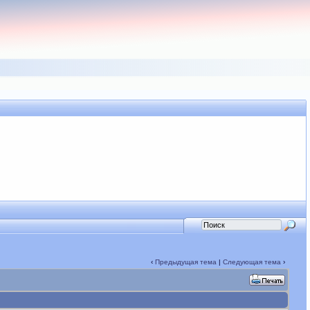
‹
Предыдущая тема
|
Следующая тема
›