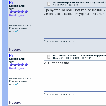
Kol
Автоматизировать изменение в групповой 
10.09.2019 :: 18:11:35
Координатор
Гуру
Требуется на большом кол-ве машин из
ли написать какой нибудь батник или ч
Вне Форума
Настрочил: 17 234
Краснотурьинск
Пол:
11й факт всегда найдется
Наверх
Kol
Re: Автоматизировать изменение в группов
Ответ #1 -
10.09.2019 :: 18:12:41
Координатор
Гуру
AD нет если что...
Вне Форума
Настрочил: 17 234
Краснотурьинск
Пол:
11й факт всегда найдется
Наверх