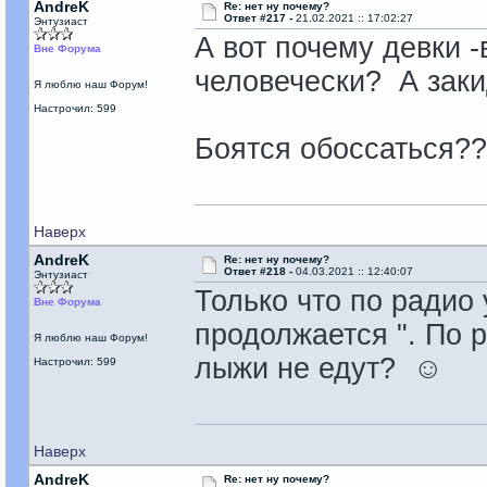
AndreK
Re: нет ну почему?
Ответ #217 -
21.02.2021 :: 17:02:27
Энтузиаст
А вот почему девки -
Вне Форума
человечески? А зак
Я люблю наш Форум!
Настрочил: 599
Боятся обоссаться?
Наверх
AndreK
Re: нет ну почему?
Ответ #218 -
04.03.2021 :: 12:40:07
Энтузиаст
Только что по радио
Вне Форума
продолжается ". По
Я люблю наш Форум!
лыжи не едут? ☺
Настрочил: 599
Наверх
AndreK
Re: нет ну почему?