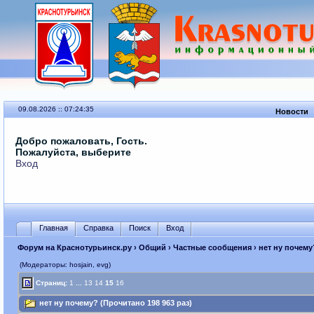
09.08.2026 :: 07:24:35
Новости
Добро пожаловать, Гость.
Пожалуйста, выберите
Вход
Главная
Справка
Поиск
Вход
Форум на Краснотурьинск.ру
›
Общий
›
Частные сообщения
› нет ну почему
(Модераторы: hosjain, evg)
Страниц:
1
...
13
14
15
16
нет ну почему? (Прочитано 198 963 раз)