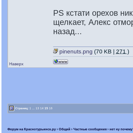
PS кстати орехов ник
щелкает, Алекс отмор
назад...
pinenuts.png
(70 KB |
271
)
Наверх
Страниц:
1
...
13
14
15
16
Форум на Краснотурьинск.ру
›
Общий
›
Частные сообщения
› нет ну почему