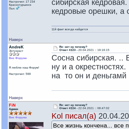
сибирская кедровая. 
Настрочил: 17 234
Краснотурьинск
Пол:
кедровые орешки, а
11й факт всегда найдется
Наверх
AndreK
Re: нет ну почему?
Ответ #223 -
20.04.2021 :: 19:16:15
Энтузиаст
Сосна сибирская. .. 
Вне Форума
ну и а окрестностях.
Я люблю наш Форум!
на то он и деньгам
Настрочил: 599
Наверх
FiN
Re: нет ну почему?
Ответ #224 -
22.04.2021 :: 08:47:02
Админ
Kol писал(а)
20.04.202
Вне Форума
Все жизнь кончена... все п