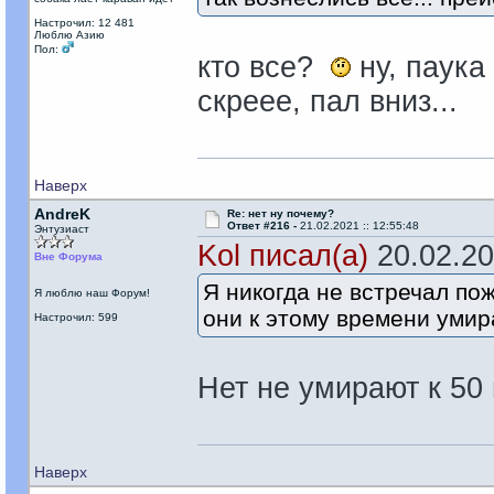
Настрочил: 12 481
Люблю Азию
Пол:
кто все?
ну, паука
скреее, пал вниз...
Наверх
AndreK
Re: нет ну почему?
Ответ #216 -
21.02.2021 :: 12:55:48
Энтузиаст
Kol писал(а)
20.02.202
Вне Форума
Я никогда не встречал пож
Я люблю наш Форум!
они к этому времени уми
Настрочил: 599
Нет не умирают к 50
Наверх