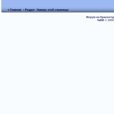
« Главная
‹ Раздел
Наверх этой страницы
Форум на Красноту
YaBB
© 2000