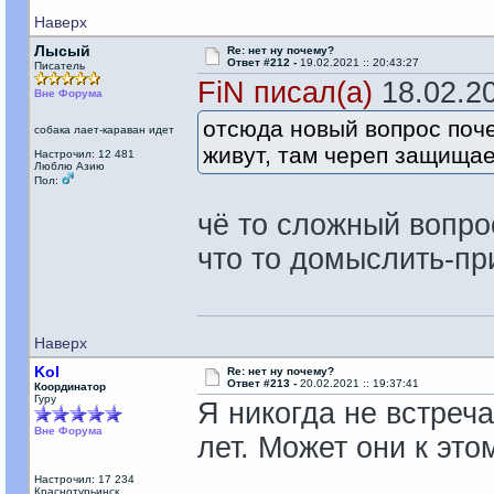
Наверх
Лысый
Re: нет ну почему?
Ответ #212 -
19.02.2021 :: 20:43:27
Писатель
FiN писал(а)
18.02.20
Вне Форума
отсюда новый вопрос поч
собака лает-караван идет
живут, там череп защищае
Настрочил: 12 481
Люблю Азию
Пол:
чё то сложный вопро
что то домыслить-пр
Наверх
Kol
Re: нет ну почему?
Ответ #213 -
20.02.2021 :: 19:37:41
Координатор
Гуру
Я никогда не встреча
Вне Форума
лет. Может они к эт
Настрочил: 17 234
Краснотурьинск