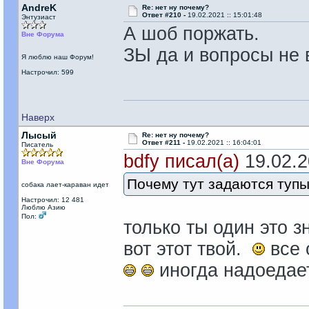
AndreK
Re: нет ну почему?
Ответ #210 -
19.02.2021 :: 15:01:48
Энтузиаст
А шоб поржать.
Вне Форума
ЗЫ да и вопросы не 
Я люблю наш Форум!
Настрочил: 599
Наверх
Лысый
Re: нет ну почему?
Ответ #211 -
19.02.2021 :: 16:04:01
Писатель
bdfy писал(а)
19.02.20
Вне Форума
Почему тут задаются туп
собака лает-караван идет
Настрочил: 12 481
Люблю Азию
Пол:
только ты один это з
вот этот твой.
все 
иногда надоедае