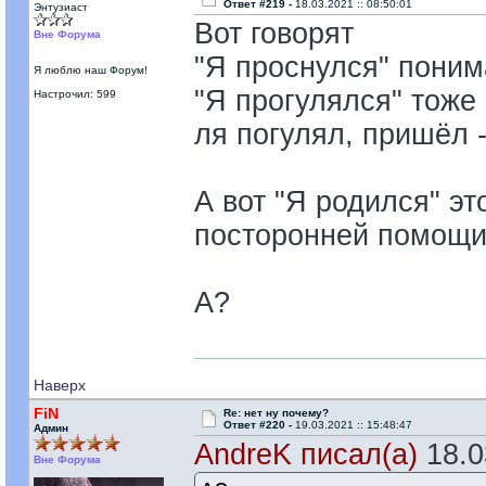
Ответ #219 -
18.03.2021 :: 08:50:01
Энтузиаст
Вот говорят
Вне Форума
"Я проснулся" поним
Я люблю наш Форум!
"Я прогулялся" тоже
Настрочил: 599
ля погулял, пришёл 
А вот "Я родился" э
посторонней помощи?
А?
Наверх
FiN
Re: нет ну почему?
Ответ #220 -
19.03.2021 :: 15:48:47
Админ
AndreK писал(а)
18.03
Вне Форума