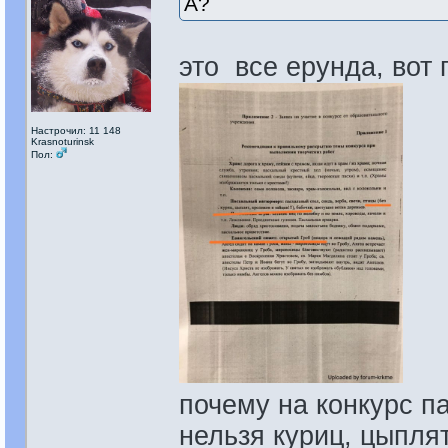
А?
это все ерунда, вот 
Настрочил: 11 148
Krasnoturinsk
Пол:
почему на конкурс п
нельзя куриц, цыплят