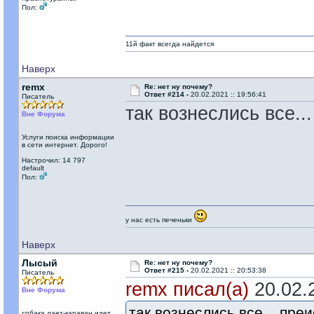
Пол:
11й факт всегда найдется
Наверх
remx
Re: нет ну почему?
Ответ #214 -
20.02.2021 :: 19:56:41
Писатель
так вознеслись все..
Вне Форума
Услуги поиска информации
в сети интернет. Дорого!
Настрочил: 14 797
default
Пол:
у нас есть печеньки
Наверх
Лысый
Re: нет ну почему?
Ответ #215 -
20.02.2021 :: 20:53:38
Писатель
remx писал(а)
20.02.2
Вне Форума
так вознеслись все... пре
собака лает-караван идет