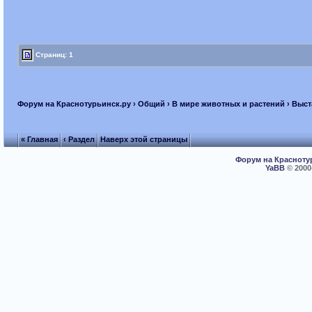
Страниц: 1
Форум на Краснотурьинск.ру
›
Общий
›
В мире животных и растений
› Выст
« Главная
‹ Раздел
Наверх этой страницы
Форум на Красноту
YaBB
© 2000