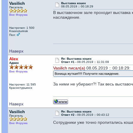
Vasilich
Выставка кошек
08.05.2019 :: 00:18:29
Писатель
В выставочном зале проходит выставка 
Вне Форума
наслаждение.
Настрочил: 1 500
Krasnoturinsk
Пол:
Наверх
Alex
Re: Выставка кошек
Ответ #1 -
08.05.2019 :: 11:31:09
Админ
Vasilich писал(а)
08.05.2019 :: 00:18:29:
Вне Форума
Вонища жуткая!!!!! Получите наслаждение.
За ними не убирают?! Так весь выставоч
Настрочил: 11 595
Краснотурьинск
Наверх
Vasilich
Re: Выставка кошек
Ответ #2 -
09.05.2019 :: 00:43:12
Писатель
Сотрудники уже точно пропитались кош
Вне Форума