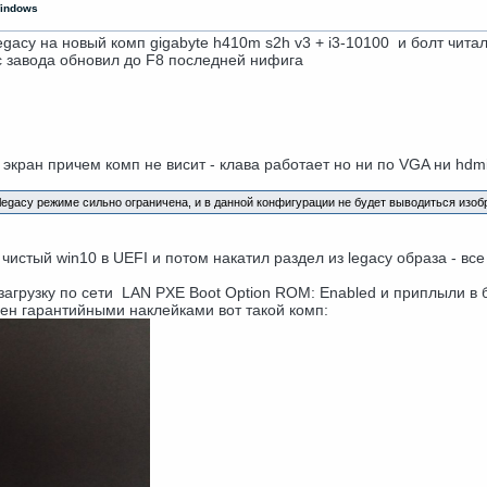
Windows
egacy на новый комп gigabyte h410m s2h v3 + i3-10100 и болт чит
 с завода обновил до F8 последней нифига
экран причем комп не висит - клава работает но ни по VGA ни hdmi
 legacy режиме сильно ограничена, и в данной конфигурации не будет выводиться изо
истый win10 в UEFI и потом накатил раздел из legacy образа - все
загрузку по сети LAN PXE Boot Option ROM: Enabled и приплыли в б
ен гарантийными наклейками вот такой комп: