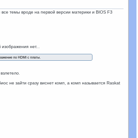
ал все темы вроде на первой версии материки и BIOS F3
 изображения нет...
бражение по HDMI с платы.
 взлетело.
иос не зайти сразу виснет комп, а комп называется Raskat