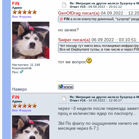
FiN
Re: Миграция на другое железо Sysprep в 
Ответ #15 -
09.09.2022 :: 20:01:12
Админ
GenOfDrag писал(а)
04.09.2022 :: 12:20
Вне Форума
@
FiN
а если компутер доменный, "sysprep" раз
но зачем?
Swiper писал(а)
06.09.2022 :: 03:10:51:
Чот походу тут никто весь потанцевал инфрастру
Все её Deployment тулзы, в том числе и через P
тот же вопрос
Настрочил: 11 148
Krasnoturinsk
Пол:
Наверх
FiN
Re: Миграция на другое железо Sysprep в 
Ответ #16 -
16.09.2022 :: 12:30:17
Админ
через ~3 недели после переезда замети
Вне Форума
проц и количество ядер по паспорту... 
ЗЫ По факту по ощущениям ничего не и
месяцев через 6-7:)