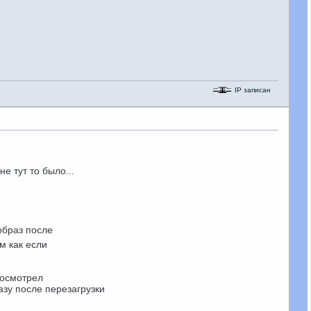
IP записан
е тут то было...
образ после
м как если
посмотрел
азу после перезагрузки