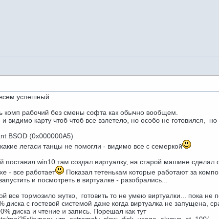
овсем успешный
ь комп рабочий без смены софта как обычно вообщем.
 видимо карту чтоб чтоб все взлетело, но особо не готовился, но н
iant BSOD (0x000000A5)
какие легаси танцы не помогли - видимо все с семеркой
й поставил win10 там создал виртуалку, на старой машине сделал 
хе - все работает
Показал тетенькам которые работают за компо
запустить и посмотреть в виртуалке - разобрались...
й все тормозило жутко, готовить то не умею виртуалки... пока не 
% диска с гостевой системой даже когда виртуалка не запущена, ср
0% диска и чтение и запись. Порешал как тут