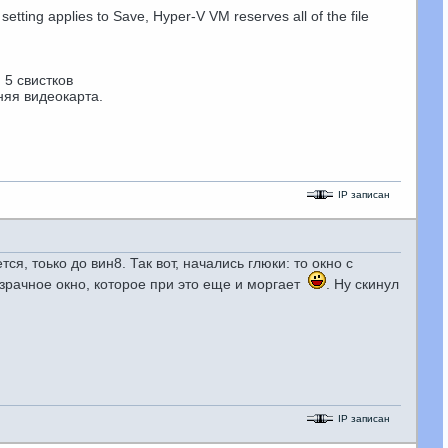
etting applies to Save, Hyper-V VM reserves all of the file
 5 свистков
няя видеокарта.
IP записан
я, тоько до вин8. Так вот, начались глюки: то окно с
озрачное окно, которое при это еще и моргает
. Ну скинул
IP записан