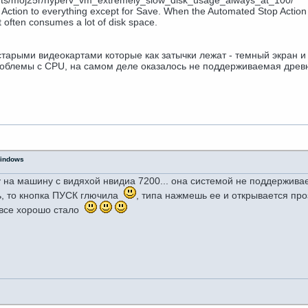
nts/moj25r/hyperv_vm_extremely_slow_disk_usage_always_at_100/
 Action to everything except for Save. When the Automated Stop Action s
 often consumes a lot of disk space.
тарыми видеокартами которые как затычки лежат - темный экран и
роблемы с CPU, на самом деле оказалось не поддерживаемая древ
Windows
у на машину с видяхой нвидиа 7200... она системой не поддерживаетс
ь, то кнопка ПУСК глючила
, типа нажмешь ее и открывается пр
й все хорошо стало