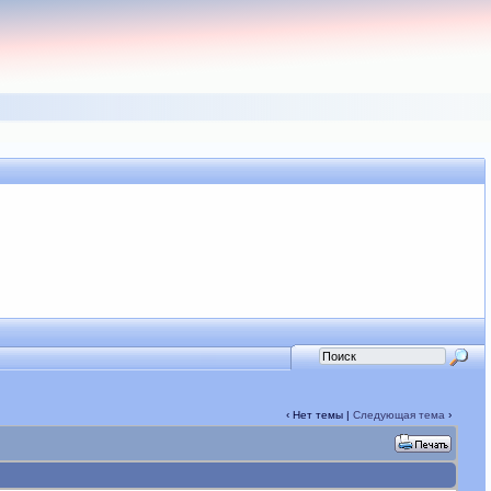
‹ Нет темы |
Следующая тема
›