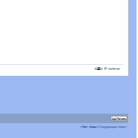
IP записан
‹ Нет темы |
Следующая тема
›