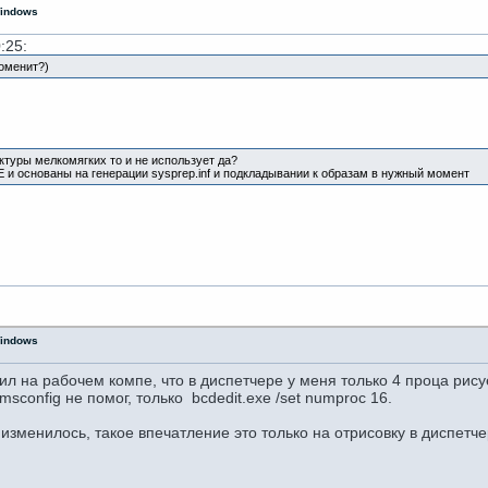
Windows
:25:
доменит?)
ктуры мелкомягких то и не использует да?
XE и основаны на генерации sysprep.inf и подкладывании к образам в нужный момент
Windows
л на рабочем компе, что в диспетчере у меня только 4 проца рису
msconfig не помог, только bcdedit.exe /set numproc 16.
зменилось, такое впечатление это только на отрисовку в диспетч