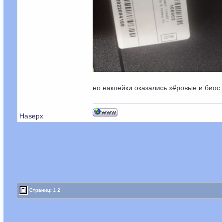
но наклейки оказались х#ровые и биос
Наверх
Страниц:
1
2