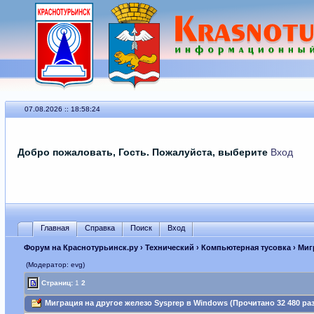
07.08.2026 :: 18:58:24
Добро пожаловать, Гость. Пожалуйста, выберите
Вход
Главная
Справка
Поиск
Вход
Форум на Краснотурьинск.ру
›
Технический
›
Компьютерная тусовка
› Миг
(Модератор: evg)
Страниц:
1
2
Миграция на другое железо Sysprep в Windows (Прочитано 32 480 раз