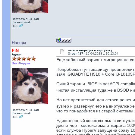
Настрочил: 11 148
Krasnoturinsk
Пол:
Наверх
FiN
легаси миграция в виртуалку
Ответ #17 -
16.04.2023 :: 16:13:04
Админ
Еще забавный вариант миграции не с
Вне Форума
Попробовал тут товарищу проапргедит
взял GIGABYTE H510 + Core i3-10105F и
Синий экран и BIOS is not ACPI compl
чистая инсталляция туда же в BSOD ни
Но нет препятствий для легаси решени
sysrep и развернул его на виртуалке хе
Настрочил: 11 148
что то понадобится из старой системы 
Krasnoturinsk
Пол:
Единственный косяк всплыл с виртуалко
диспетчер - хостсистема отжирала 100
если служба HyperV запущена сразу 10