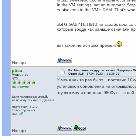
https://www.reddit.com/r/HyperV/comme
In the VM settings, set an Automatic Stop
equivalents to the VM's RAM. That's what
ЗЫ GIGABYTE H510 не заработала со с
которые вроде как раньше означали п
вот такой легаси экспиремент
Наверх
ptica
Re: Миграция на другое железо Sysprep в 
Ответ #18 -
17.04.2023 :: 21:36:21
Модератор
Гуру
У меня как то раз было... поставил 10к
установкой обновлений не открывалос
На Форуме
эту затычку и поставил 9800ую... с не
Если человек разумный,
то почему так много дураков
Настрочил: 8 170
Краснотурьинск
Пол:
Наверх