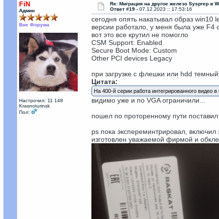
FiN
Re: Миграция на другое железо Sysprep в 
Ответ #19 -
07.12.2023 :: 17:53:16
Админ
сегодня опять накатывал образ win10 l
Вне Форума
версии работало, у меня была уже F4
вот это все крутил не помогло
CSM Support: Enabled
Secure Boot Mode: Custom
Other PCI devices Legacy
при загрузке с флешки или hdd темный 
Цитата:
На 400-й серии работа интегрированного видео в
видимо уже и по VGA ограничили...
Настрочил: 11 148
Krasnoturinsk
Пол:
пошел по проторенному пути поставил ч
ps пока экспереминтрировал, включил 
изготовлен уважаемой фирмой и обкле