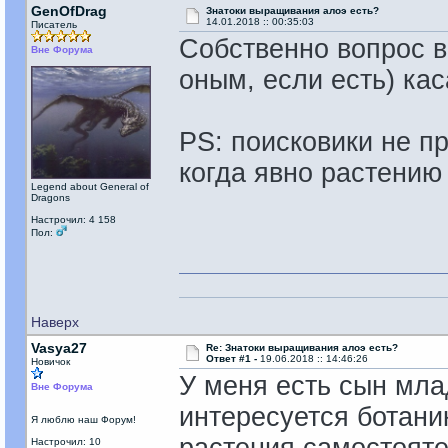
GenOfDrag
Знатоки выращивания алоэ есть?
14.01.2018 :: 00:35:03
Писатель
Собственно вопрос в
Вне Форума
оным, если есть) ка
PS: поисковики не пр
когда явно растению
Legend about General of
Dragons
Настрочил: 4 158
Пол:
Наверх
Vasya27
Re: Знатоки выращивания алоэ есть?
Ответ #1 -
19.06.2018 :: 14:46:26
Новичок
У меня есть сын мла
Вне Форума
интересуется ботани
Я люблю наш Форум!
Настрочил: 10