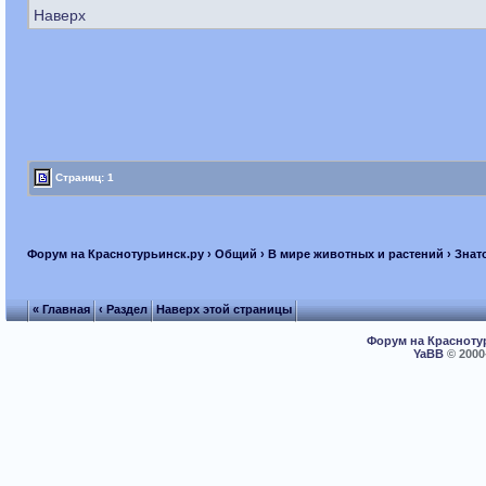
Наверх
Страниц: 1
Форум на Краснотурьинск.ру
›
Общий
›
В мире животных и растений
› Знат
« Главная
‹ Раздел
Наверх этой страницы
Форум на Красноту
YaBB
© 2000