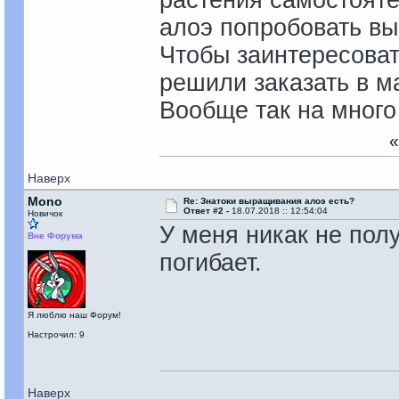
растения самостояте
алоэ попробовать вы
Чтобы заинтересоват
решили заказать в ма
Вообще так на мног
Наверх
Mono
Re: Знатоки выращивания алоэ есть?
Ответ #2 -
18.07.2018 :: 12:54:04
Новичок
У меня никак не пол
Вне Форума
погибает.
Я люблю наш Форум!
Настрочил: 9
Наверх