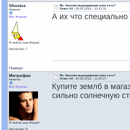
Ghosius
Re: Знатоки выращивания алоэ есть?
Ответ #3 -
30.05.2019 :: 13:11:31
Новичок
А их что специально
Вне Форума
Я люблю наш Форум!
Настрочил: 7
Наверх
Митрофан
Re: Знатоки выращивания алоэ есть?
Ответ #4 -
30.06.2019 :: 11:05:47
Новичок
Купите землб в магаз
Вне Форума
сильно солнечную ст
Я люблю наш Форум!
Настрочил: 9