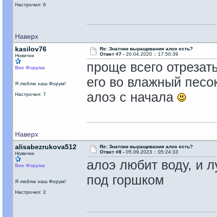
Настрочил: 6
Наверх
kasilov76
Re: Знатоки выращивания алоэ есть?
Ответ #7 -
20.04.2020 :: 17:50:39
Новичок
проще всего отрезать
Вне Форума
его во влажный песо
Я люблю наш Форум!
алоэ с начала
Настрочил: 7
Наверх
alisabezrukova512
Re: Знатоки выращивания алоэ есть?
Ответ #8 -
05.09.2023 :: 05:24:33
Новичок
алоэ любит воду, и л
Вне Форума
под горшком
Я люблю наш Форум!
Настрочил: 2