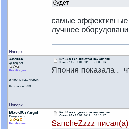
будет.
самые эффективные б
лучшее оборудовани
Наверх
AndreK
Re: 30лет со дня страшной аварии
Ответ #6 -
09.01.2019 :: 20:06:06
Энтузиаст
Япония показала , ч
Вне Форума
Я люблю наш Форум!
Настрочил: 599
Наверх
Black007Angel
Re: 30лет со дня страшной аварии
Ответ #7 -
17.01.2019 :: 02:13:17
Специалист
SancheZzzz писал(а)
Вне Форума