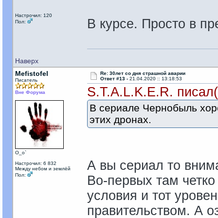
Настрочил: 120
В курсе. Просто в пр
Пол:
Наверх
Mefistofel
Re: 30лет со дня страшной аварии
Ответ #13 -
21.04.2020 :: 13:18:53
Писатель
S.T.A.L.K.E.R. писал(
Вне Форума
В сериале Чернобыль хоро
этих дронах.
О_о`
А вы сериал то вним
Настрочил: 6 832
Между небом и землёй
Пол:
Во-первых там четко 
условия и тот урове
правительством. А 