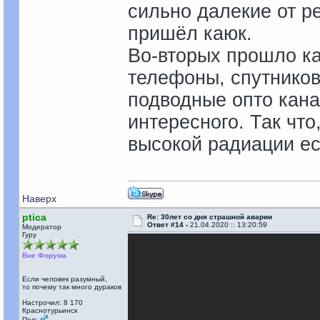
сильно далекие от р
пришёл каюк.
Во-вторых прошло ка
телефоны, спутников
подводные опто канал
интересного. Так что
высокой радиации ес
Наверх
ptica
Re: 30лет со дня страшной аварии
Ответ #14 -
21.04.2020 :: 13:20:59
Модератор
Гуру
Вне Форума
Если человек разумный,
то почему так много дураков
Настрочил: 8 170
Краснотурьинск
Пол: