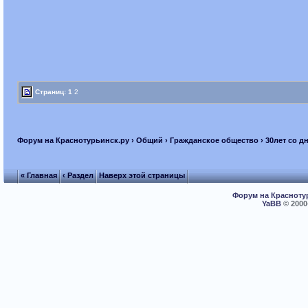
Страниц:
1
2
Форум на Краснотурьинск.ру
›
Общий
›
Гражданское общество
› 30лет со д
« Главная
‹ Раздел
Наверх этой страницы
Форум на Красноту
YaBB
© 2000