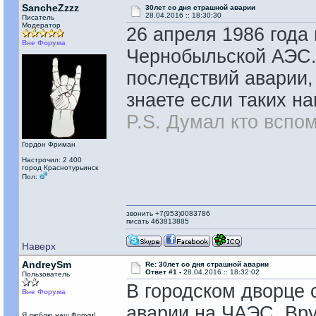
SancheZzzz
30лет со дня страшной аварии
28.04.2016 :: 18:30:30
Писатель
Модератор
26 апреля 1986 года
Вне Форума
Чернобыльской АЭС.
последствий аварии, 
знаете если таких на
P.S. Думал кто вспомн
Гордон Фриман
Настрочил: 2 400
город Краснотурьинск
Пол:
звонить +7(953)0083786
писать 463813885
Наверх
AndreySm
Re: 30лет со дня страшной аварии
Ответ #1 -
28.04.2016 :: 18:32:02
Пользователь
В городском дворце 
Вне Форума
аварии на ЧАЭС. Вр
Я люблю наш Форум!