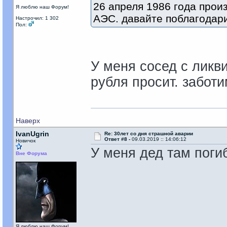
26 апреля 1986 года про
Я люблю наш Форум!
АЭС. давайте поблагодар
Настрочил: 1 302
Пол:
У меня сосед с ликви
рубля просит. забот
Наверх
IvanUgrin
Re: 30лет со дня страшной аварии
Ответ #8 -
09.03.2019 :: 14:06:12
Новичок
У меня дед там поги
Вне Форума
Я люблю наш Форум!