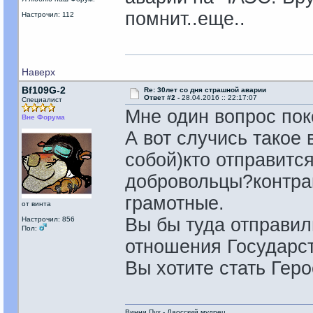
помнит..еще..
Настрочил: 112
Наверх
Bf109G-2
Re: 30лет со дня страшной аварии
Ответ #2 -
28.04.2016 :: 22:17:07
Специалист
Мне один вопрос пок
Вне Форума
А вот случись такое 
собой)кто отправитс
добровольцы?контра
грамотные.
от винта
Вы бы туда отправил
Настрочил: 856
Пол:
отношения Государст
Вы хотите стать Гер
Винни Пух - Даосский мудрец