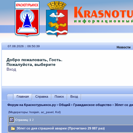
07.08.2026 :: 06:50:39
Новости
Добро пожаловать, Гость.
Пожалуйста, выберите
Вход
Главная
Справка
Поиск
Вход
Форум на Краснотурьинск.ру
›
Общий
›
Гражданское общество
› 30лет со д
(Модераторы: hosjain, ac_pavel, Kol)
Страниц:
1
2
30лет со дня страшной аварии (Прочитано 29 887 раз)