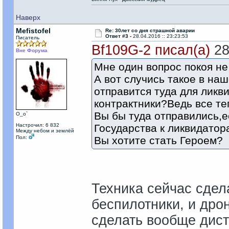
Наверх
Mefistofel
Re: 30лет со дня страшной аварии
Ответ #3 -
28.04.2016 :: 23:23:53
Писатель
Bf109G-2 писал(а)
28
Вне Форума
Мне один вопрос покоя не
А вот случись такое в наш
отправится туда для лик
контрактники?Ведь все те
Вы бы туда отправились,
О_о`
Настрочил: 6 832
Государства к ликвидатор
Между небом и землёй
Пол:
Вы хотите стать Героем?
Техника сейчас сдел
беспилотники, и дро
сделать вообще дист