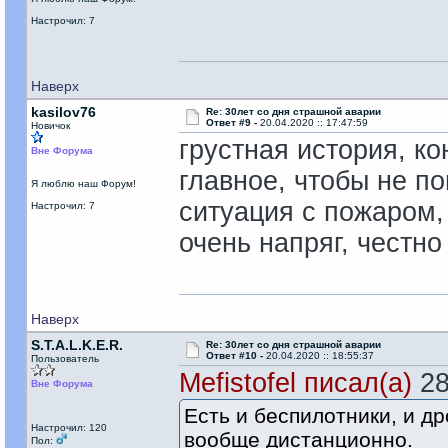
Настрочил: 7
Наверх
kasilov76
Re: 30лет со дня страшной аварии
Ответ #9 -
20.04.2020 :: 17:47:59
Новичок
грустная история, ко
Вне Форума
главное, чтобы не п
Я люблю наш Форум!
ситуация с пожаром, 
Настрочил: 7
очень напряг, честно
Наверх
S.T.A.L.K.E.R.
Re: 30лет со дня страшной аварии
Ответ #10 -
20.04.2020 :: 18:55:37
Пользователь
Mefistofel писал(а)
28
Вне Форума
Есть и беспилотники, и д
Настрочил: 120
вообще дистанционно.
Пол: