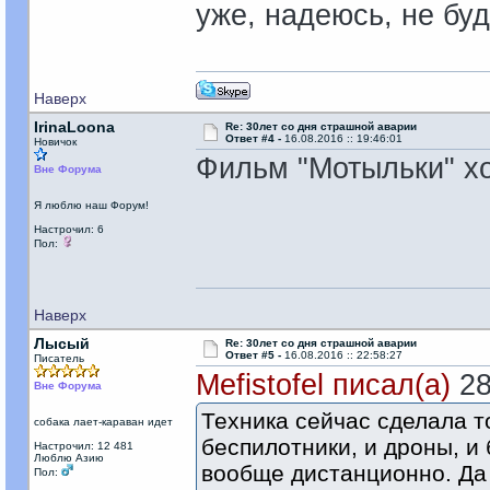
уже, надеюсь, не буд
Наверх
IrinaLoona
Re: 30лет со дня страшной аварии
Ответ #4 -
16.08.2016 :: 19:46:01
Новичок
Фильм "Мотыльки" хо
Вне Форума
Я люблю наш Форум!
Настрочил: 6
Пол:
Наверх
Лысый
Re: 30лет со дня страшной аварии
Ответ #5 -
16.08.2016 :: 22:58:27
Писатель
Mefistofel писал(а)
28
Вне Форума
Техника сейчас сделала т
собака лает-караван идет
беспилотники, и дроны, и
Настрочил: 12 481
Люблю Азию
вообще дистанционно. Да 
Пол: