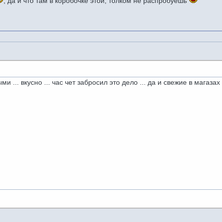
, да и что там в коробочке этой, толком не распробуешь
и ... вкусно ... час чет забросил это дело ... да и свежие в магаза