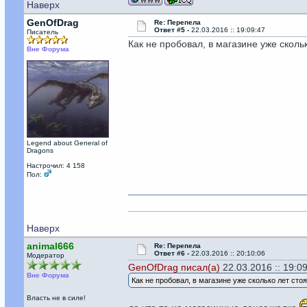
Наверх
GenOfDrag
Re: Перепела
Ответ #5 -
22.03.2016 :: 19:09:47
Писатель
Как не пробовал, в магазине уже сколь
Вне Форума
Legend about General of
Dragons
Настрочил: 4 158
Пол:
Наверх
animal666
Re: Перепела
Ответ #6 -
22.03.2016 :: 20:10:06
Модератор
GenOfDrag писал(а)
22.03.2016 :: 19:09
Вне Форума
Как не пробовал, в магазине уже сколько лет сто
Власть не в силе!