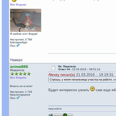
Вне Форума
Я люблю этот Форум!
Настрочил: 3 784
Екатеринбург
Пол:
Наверх
animal666
Re: Перепела
Ответ #4 -
22.03.2016 :: 09:51:14
Модератор
Alexey писал(а)
21.03.2016 :: 19:19:31:
Вне Форума
Спрошу, у меня начальница участка на работе, с
Власть не в силе!
Будит интересно узнать
сам еще яй
Настрочил: 1 743
Краснотурьинск
Пол:
moy-ural.ru