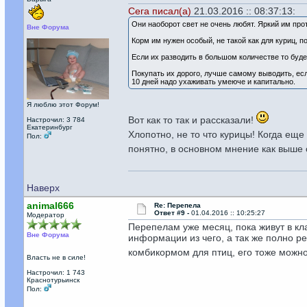
Сега писал(а)
21.03.2016 :: 08:37:13:
Они наоборот свет не очень любят. Яркий им прот
Вне Форума
Корм им нужен особый, не такой как для куриц, п
Если их разводить в большом количестве то буде
Покупать их дорого, лучше самому выводить, ес
10 дней надо ухаживать умеюче и капитально.
Я люблю этот Форум!
Вот как то так и рассказали!
Настрочил: 3 784
Екатеринбург
Хлопотно, не то что курицы! Когда ещ
Пол:
понятно, в основном мнение как выше 
Наверх
animal666
Re: Перепела
Ответ #9 -
01.04.2016 :: 10:25:27
Модератор
Перепелам уже месяц, пока живут в кла
Вне Форума
информации из чего, а так же полно ре
комбикормом для птиц, его тоже можно
Власть не в силе!
Настрочил: 1 743
Краснотурьинск
Пол: