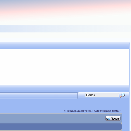
‹
Предыдущая тема
|
Следующая тема
›