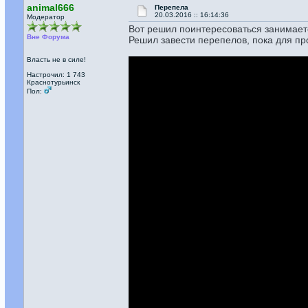
animal666
Перепела
20.03.2016 :: 16:14:36
Модератор
Вот решил поинтересоваться занимает
Вне Форума
Решил завести перепелов, пока для про
Власть не в силе!
Настрочил: 1 743
Краснотурьинск
Пол: