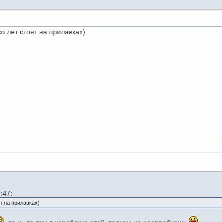
ко лет стоят на прилавках)
На моей сто
:47:
ят на прилавках)