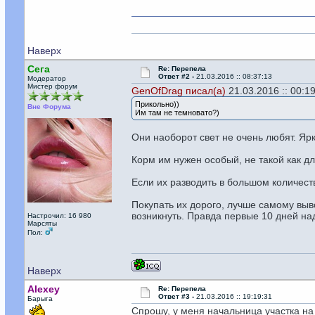
Наверх
Сега
Re: Перепела
Ответ #2 -
21.03.2016 :: 08:37:13
Модератор
Мистер форум
GenOfDrag писал(а)
21.03.2016 :: 00:19
Прикольно))
Вне Форума
Им там не темновато?)
Они наоборот свет не очень любят. Ярк
Корм им нужен особый, не такой как дл
Если их разводить в большом количест
Покупать их дорого, лучше самому выв
возникнуть. Правда первые 10 дней на
Настрочил: 16 980
Марсяты
Пол:
Наверх
Alexey
Re: Перепела
Ответ #3 -
21.03.2016 :: 19:19:31
Барыга
Спрошу, у меня начальница участка на