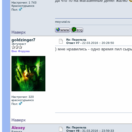
да что то на магазинные денег жалко
Настрочил: 1 743
Краснотурьинск
Пол:
moy-ural.ru
Наверх
goldzinger7
Re: Перепела
Ответ #7 -
22.03.2016 :: 20:28:50
Энтузиаст
) мне нравились - одно время пил сырым
Вне Форума
Настрочил: 320
краснотурьинск
Пол:
Наверх
Alexey
Re: Перепела
Ответ #8 -
31.03.2016 :: 23:59:33
Барыга