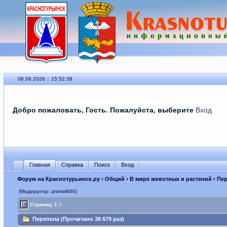
08.08.2026 :: 15:52:38
Добро пожаловать, Гость. Пожалуйста, выберите
Вход
Главная
Справка
Поиск
Вход
Форум на Краснотурьинск.ру
›
Общий
›
В мире животных и растений
› Пе
(Модератор: animal666)
Страниц:
1
2
Перепела (Прочитано 38 679 раз)