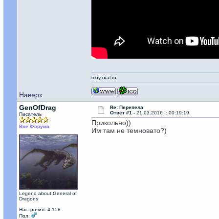
moy-ural.ru
Наверх
GenOfDrag
Re: Перепела
Ответ #1 -
21.03.2016 :: 00:19:19
Писатель
Прикольно))
Вне Форума
Им там не темновато?)
Legend about General of
Dragons
Настрочил: 4 158
Пол: