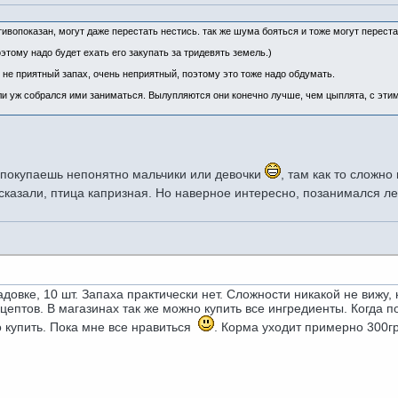
ивопоказан, могут даже перестать нестись. так же шума бояться и тоже могут переста
оэтому надо будет ехать его закупать за тридевять земель.)
 не приятный запах, очень неприятный, поэтому это тоже надо обдумать.
ли уж собрался ими заниматься. Вылупляются они конечно лучше, чем цыплята, с эти
е покупаешь непонятно мальчики или девочки
, там как то сложн
сказали, птица капризная. Но наверное интересно, позанимался лет
довке, 10 шт. Запаха практически нет. Сложности никакой не вижу,
цептов. В магазинах так же можно купить все ингредиенты. Когда п
 купить. Пока мне все нравиться
. Корма уходит примерно 300гр