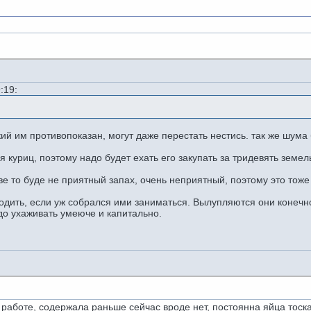
На моей сто
:19:
ий им противопоказан, могут даже перестать нестись. так же шума 
я куриц, поэтому надо будет ехать его закупать за тридевять земель
ве то буде не приятный запах, очень неприятный, поэтому это тоже
одить, если уж собрался ими заниматься. Вылупляются они конечн
до ухаживать умеюче и капитально.
 работе, содержала раньше сейчас вроде нет, постоянна яйца тоска