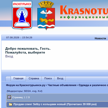
07.08.2026 :: 15:54:26
Новости
Добро пожаловать, Гость.
Пожалуйста, выберите
Вход
Главная
Справка
Поиск
Вход
Форум на Краснотурьинск.ру
›
Частные объявления
›
Одежда и различное 
(Модераторы: SEGА, evg, Kol)
Страниц:
1
2
3
Продам слинг Selby с кольцами новый (Прочитано 39 008 раз)