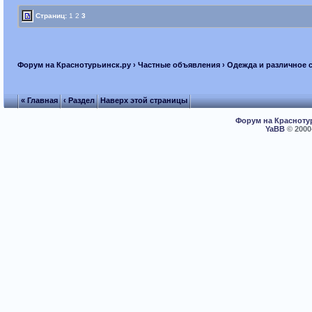
Страниц:
1
2
3
Форум на Краснотурьинск.ру
›
Частные объявления
›
Одежда и различное 
« Главная
‹ Раздел
Наверх этой страницы
Форум на Красноту
YaBB
© 2000