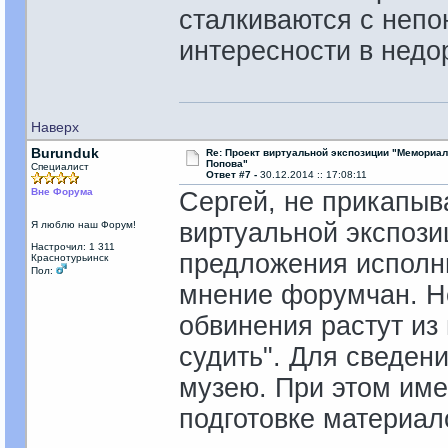
сталкиваются с непон
интересности в недо
Наверх
Burunduk
Re: Проект виртуальной экспозиции "Мемориал
Попова"
Специалист
Ответ #7 -
30.12.2014 :: 17:08:11
Вне Форума
Сергей, не прикапыва
виртуальной экспози
Я люблю наш Форум!
Настрочил: 1 311
предложения исполн
Краснотурьинск
Пол:
мнение форумчан. Не
обвинения растут из
судить". Для сведени
музею. При этом име
подготовке материал