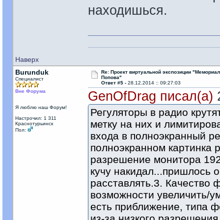
находишься.
На моей стор
Наверх
Burunduk
Re: Проект виртуальной экспозиции "Мемориал
Попова"
Специалист
Ответ #5 -
28.12.2014 :: 09:27:03
Вне Форума
GenOfDrag писал(а)
2
Я люблю наш Форум!
Регуляторы в радио крутя
Настрочил: 1 311
метку на них и лимитиров
Краснотурьинск
Пол:
входа в полноэкранный ре
полноэкранном картинка р
разрешение монитора 192
кучу накидал...пришлось о
расставлять.3. Качество 
возможности увеличить/у
есть приближение, типа ф
из-за низкого разрешения