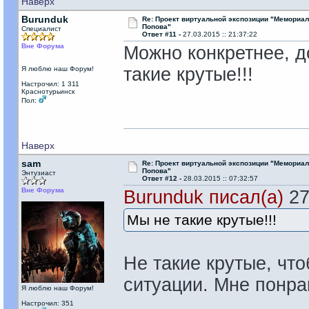
Наверх
Burunduk
Re: Проект виртуальной экспозиции "Мемориал
Попова"
Специалист
Ответ #11 -
27.03.2015 :: 21:37:22
Вне Форума
Можно конкретнее, до
такие крутые!!!
Я люблю наш Форум!
Настрочил: 1 311
Краснотурьинск
Пол:
Наверх
sam
Re: Проект виртуальной экспозиции "Мемориал
Попова"
Энтузиаст
Ответ #12 -
28.03.2015 :: 07:32:57
Вне Форума
Burunduk писал(а)
27
Мы не такие крутые!!!
Не такие крутые, что
ситуации. Мне понра
Я люблю наш Форум!
Настрочил: 351