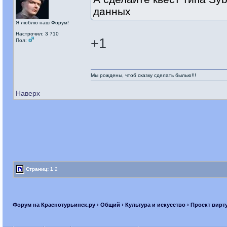
данных
Я люблю наш Форум!
Настрочил: 3 710
+1
Пол:
Мы рождены, чтоб сказку сделать былью!!!
Наверх
Страниц:
1
2
Форум на Краснотурьинск.ру
›
Общий
›
Культура и искусство
› Проект вирт