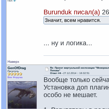
Пол:
Burunduk писал(а)
26
Значит, всем нравится.
... ну и логика...
Наверх
GenOfDrag
Re: Проект виртуальной экспозиции "Мемориал
Попова"
Писатель
Ответ #4 -
27.12.2014 :: 16:32:51
Вне Форума
Вообще только сейчас
Установка доп плаги
особо не мешает.