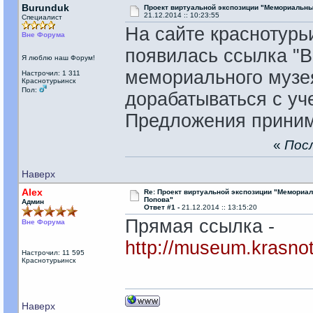
Burunduk
Проект виртуальной экспозиции "Мемориальны
21.12.2014 :: 10:23:55
Специалист
На сайте краснотурь
Вне Форума
появилась ссылка "В
Я люблю наш Форум!
мемориального музея
Настрочил: 1 311
Краснотурьинск
Пол:
дорабатываться с у
Предложения приним
«
Посл
Наверх
Alex
Re: Проект виртуальной экспозиции "Мемориал
Попова"
Админ
Ответ #1 -
21.12.2014 :: 13:15:20
Прямая ссылка -
Вне Форума
http://museum.krasnotu
Настрочил: 11 595
Краснотурьинск
Наверх