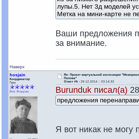
лупы.5. Нет 3д моделей у
Метка на мини-карте не п
Ваши предложения п
за внимание.
Наверх
hosjain
Re: Проект виртуальной экспозиции "Мемориал
Попова"
Координатор
Ответ #6 -
29.12.2014 :: 03:14:32
Гуру
Burunduk писал(а)
28
Вне Форума
предложения перенаправи
Я вот никак не могу п