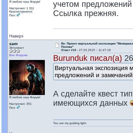
учетом предложений 
Я люблю наш Форум!
Настрочил: 1 311
Ссылка прежняя.
Краснотурьинск
Пол:
Наверх
sam
Re: Проект виртуальной экспозиции "Мемориал
Попова"
Энтузиаст
Ответ #10 -
27.03.2015 :: 11:47:19
Вне Форума
Burunduk писал(а)
26
Виртуальная экспозиция м
предложений и замечаний
А сделайте квест тип
Я люблю наш Форум!
имеющихся данных
Настрочил: 351
Пол:
You are my guiding light.