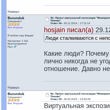
Наверх
Burunduk
Re: Проект виртуальной экспозиции "Мемориал
Попова"
Специалист
Ответ #8 -
30.12.2014 :: 17:11:14
Вне Форума
hosjain писал(а)
29.12
Я люблю наш Форум!
Люди сталкиваются с непон
Настрочил: 1 311
Краснотурьинск
Пол:
Какие люди? Почему 
лично никогда не уг
отношение. Давно не
Наверх
Burunduk
Re: Проект виртуальной экспозиции "Мемориал
Попова"
Специалист
Ответ #9 -
26.03.2015 :: 13:44:29
Вне Форума
Виртуальная экспози