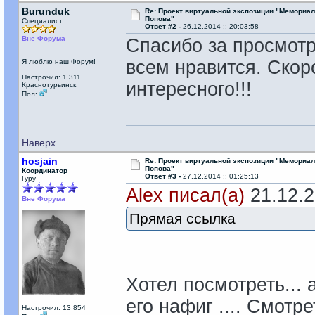
Burunduk
Re: Проект виртуальной экспозиции "Мемориал
Попова"
Специалист
Ответ #2 -
26.12.2014 :: 20:03:58
Вне Форума
Спасибо за просмотр
всем нравится. Скор
Я люблю наш Форум!
Настрочил: 1 311
интересного!!!
Краснотурьинск
Пол:
Наверх
hosjain
Re: Проект виртуальной экспозиции "Мемориал
Попова"
Координатор
Ответ #3 -
27.12.2014 :: 01:25:13
Гуру
Alex писал(а)
21.12.2
Вне Форума
Прямая ссылка
Хотел посмотреть... 
его нафиг .... Смотре
Настрочил: 13 854