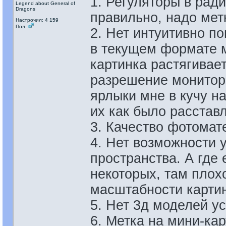
1. Регуляторы в ради
Legend about General of
Dragons
правильно, надо мет
Настрочил: 4 159
Пол:
2. Нет интуитивно п
в текущем формате м
картинка растягивае
разрешение монитор
ярлыки мне в кучу н
их как было расставл
3. Качество фотомат
4. Нет возможности 
пространства. А где
некоторых, там плохо
масштабности картин
5. Нет 3д моделей у
6. Метка на мини-кар