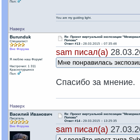
Пол:
You are my guiding light.
Наверх
Burunduk
Re: Проект виртуальной экспозиции "Мемориал
Попова"
Специалист
Ответ #13 -
28.03.2015 :: 07:35:46
Вне Форума
sam писал(а)
28.03.20
Я люблю наш Форум!
Мне понравилась экспозиц
Настрочил: 1 311
Краснотурьинск
Пол:
Спасибо за мнение.
Наверх
Василий Иванович
Re: Проект виртуальной экспозиции "Мемориал
Попова"
Писатель
Ответ #14 -
29.03.2015 :: 13:25:35
Вне Форума
sam писал(а)
27.03.20
А сделайте квест типа Sy