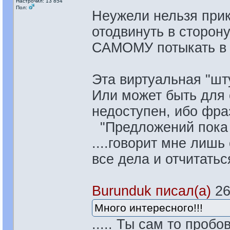
Настрочил: 13 854
Пол:
Неужели нельзя прик
отодвинуть в сторону
САМОМУ потыкать в 
Эта виртуальная "шт
Или может быть для
недоступен, ибо фраза
"Предложений пока н
....говорит мне лишь
все дела и отчитаться
Burunduk писал(а)
26
Много интересного!!!
..... Ты сам то проб