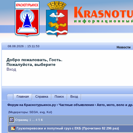
08.08.2026 :: 15:11:53
Новости
Добро пожаловать, Гость.
Пожалуйста, выберите
Вход
Главная
Справка
Поиск
Вход
Форум на Краснотурьинск.ру
›
Частные объявления
›
Авто, мото, вело и др
(Модераторы: SEGА, evg, Kol)
Страниц:
1
...
4
5
6
Грузоперевозки и попутный груз с ЕКБ (Прочитано 82 296 раз)