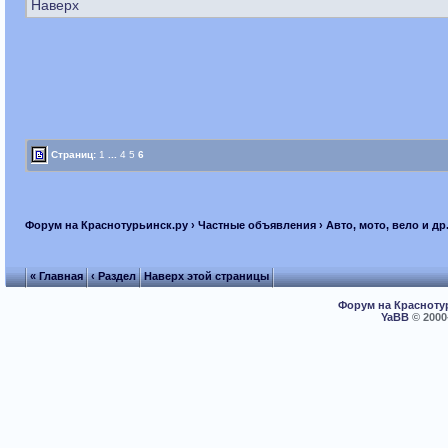
Наверх
Страниц:
1
...
4
5
6
Форум на Краснотурьинск.ру
›
Частные объявления
›
Авто, мото, вело и др
« Главная
‹ Раздел
Наверх этой страницы
Форум на Красноту
YaBB
© 2000