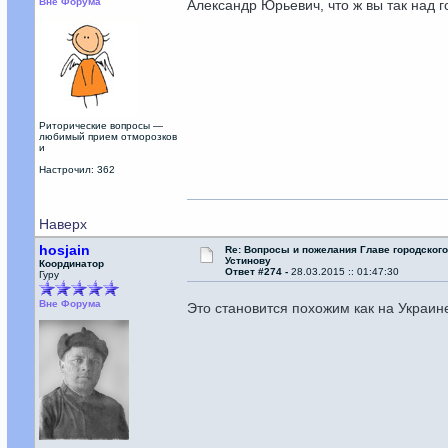
Вне Форума
Александр Юрьевич, что ж вы так над 
Риторические вопросы —
любимый прием отморозков
и
Настрочил: 362
Наверх
hosjain
Re: Вопросы и пожелания Главе городског
Устинову
Координатор
Ответ #274 -
28.03.2015 :: 01:47:30
Гуру
Вне Форума
Это становится похожим как на Украине