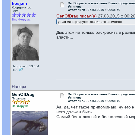
hosjain
Re: Вопросы и пожелания Главе городског
Устинову
Координатор
Ответ #270 -
27.03.2015 :: 00:46:50
Гуру
GenOfDrag писал(а)
27.03.2015 :: 00:26
Вне Форума
у вас же сортируют, значит это возможно
Дык этож не только раскрасить в разный
власти...
Настрочил: 13 854
Пол:
Наверх
GenOfDrag
Re: Вопросы и пожелания Главе городског
Устинову
Писатель
Ответ #271 -
27.03.2015 :: 00:58:10
На Форуме
Аа, да, чёт такое припоминаю, ну его 
него должен быть.
Самый бестолковый и бесполезный мэр,