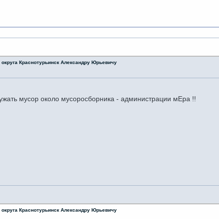
о округа Краснотурьинск Александру Юрьевичу
ружать мусор около мусоросборника - администрации мЕра !!
о округа Краснотурьинск Александру Юрьевичу