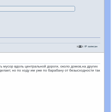
IP записан
ть мусор вдоль центральной дороги, около домов,на других
 делает, но по ходу им уже по барабану от безысходности так