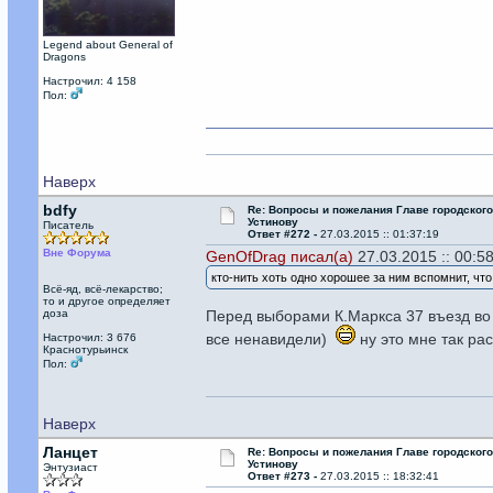
Legend about General of
Dragons
Настрочил: 4 158
Пол:
Наверх
bdfy
Re: Вопросы и пожелания Главе городског
Устинову
Писатель
Ответ #272 -
27.03.2015 :: 01:37:19
Вне Форума
GenOfDrag писал(а)
27.03.2015 :: 00:58
кто-нить хоть одно хорошее за ним вспомнит, что
Всё-яд, всё-лекарство;
то и другое определяет
доза
Перед выборами К.Маркса 37 въезд во 
все ненавидели)
ну это мне так ра
Настрочил: 3 676
Краснотурьинск
Пол:
Наверх
Ланцет
Re: Вопросы и пожелания Главе городског
Устинову
Энтузиаст
Ответ #273 -
27.03.2015 :: 18:32:41