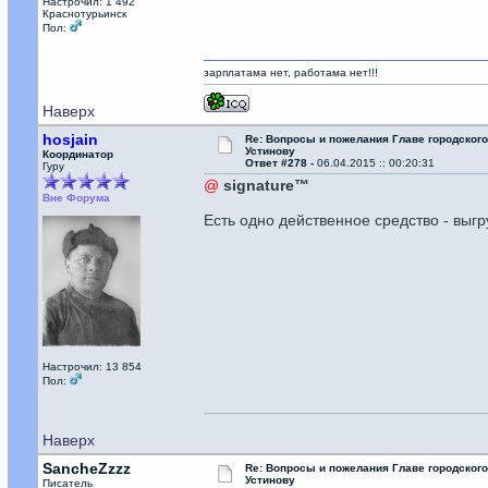
Настрочил: 1 492
Краснотурьинск
Пол:
зарплатама нет, работама нет!!!
Наверх
hosjain
Re: Вопросы и пожелания Главе городског
Устинову
Координатор
Ответ #278 -
06.04.2015 :: 00:20:31
Гуру
@
signature™
Вне Форума
Есть одно действенное средство - выг
Настрочил: 13 854
Пол:
Наверх
SancheZzzz
Re: Вопросы и пожелания Главе городског
Устинову
Писатель