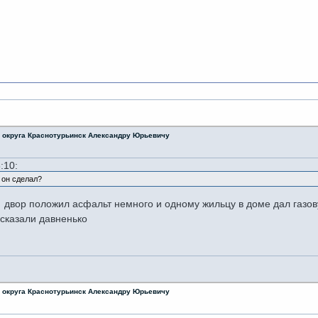
На моей 
о округа Краснотурьинск Александру Юрьевичу
:10:
 он сделал?
двор положил асфальт немного и одному жильцу в доме дал газову
ссказали давненько
о округа Краснотурьинск Александру Юрьевичу