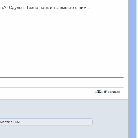
ь?! Сдулся Техно парк и ты вместе с ним....
IP записан
месте с ним....