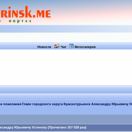
Новости
Чат
Фотогалерея
и пожелания Главе городского округа Краснотурьинск Александру Юрьевичу У
сандру Юрьевичу Устинову (Прочитано 257 028 раз)