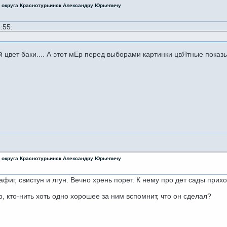
о округа Краснотурьинск Александру Юрьевичу
:55:
 цвет баки.... А этот мЕр перед выборами картинки цвЯтные показыв
о округа Краснотурьинск Александру Юрьевичу
нафиг, свистун и лгун. Вечно хрень порет. К нему про дет сады прих
 кто-нить хоть одно хорошее за ним вспомнит, что он сделал?