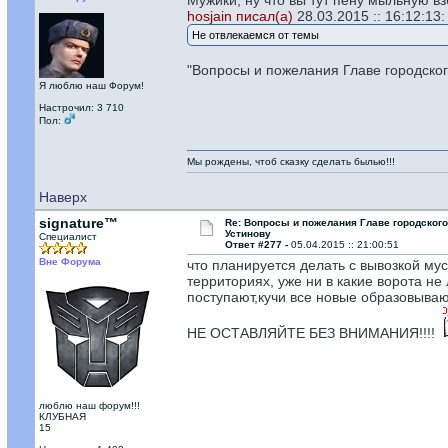
Мужики, ну что вы тут пену мыльную в
hosjain писал(а)
28.03.2015 :: 16:12:13:
Не отвлекаемся от темы
"Вопросы и пожелания Главе городско
Я люблю наш Форум!
Настрочил: 3 710
Пол:
Мы рождены, чтоб сказку сделать былью!!!
Наверх
signature™
Re: Вопросы и пожелания Главе городског
Устинову
Специалист
Ответ #277 -
05.04.2015 :: 21:00:51
Вне Форума
что планируется делать с вывозкой мус
территориях, уже ни в какие ворота не 
поступают,кучи все новые образовыва
НЕ ОСТАВЛЯЙТЕ БЕЗ ВНИМАНИЯ!!!!
люблю наш форум!!!
КЛУБНАЯ
15