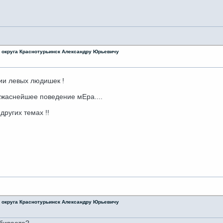
о округа Краснотурьинск Александру Юрьевичу
ии левых людишек !
ужаснейшее поведение мЕра....
других темах !!
о округа Краснотурьинск Александру Юрьевичу