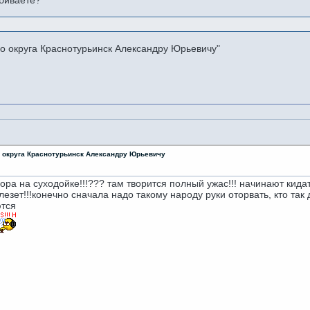
збиваете?
го округа Краснотурьинск Александру Юрьевичу"
о округа Краснотурьинск Александру Юрьевичу
ора на суходойке!!!??? там творится полный ужас!!! начинают кида
лезет!!!конечно сначала надо такому народу руки оторвать, кто так
ются