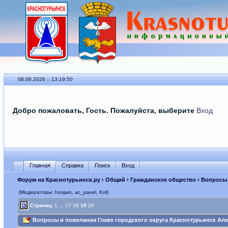
08.08.2026 :: 13:19:50
Добро пожаловать, Гость. Пожалуйста, выберите
Вход
Главная
Справка
Поиск
Вход
Форум на Краснотурьинск.ру
›
Общий
›
Гражданское общество
› Вопросы 
(Модераторы: hosjain, ac_pavel, Kol)
Страниц:
1
...
17
18
19
20
Вопросы и пожелания Главе городского округа Краснотурьинск Алек