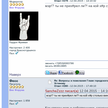
Ответ #279 -
12.04.2015 :: 14:10:32
Модератор
мэр!? ты не прих#рел ли?! на кой х#р 
Вне Форума
Гордон Фриман
Настрочил: 2 400
город Краснотурьинск
Пол:
звонить +7(953)0083786
писать 463813885
Наверх
Фесс
Re: Вопросы и пожелания Главе городског
Устинову
Писатель
Ответ #280 -
12.04.2015 :: 17:49:10
Вне Форума
SancheZzzz писал(а)
12.04.2015 :: 14:1
мэр!? ты не прих#рел ли?! на кой х#р столько ви
Настрочил: 1 859
Пол:
Как связан мэр и собственники, сдаю