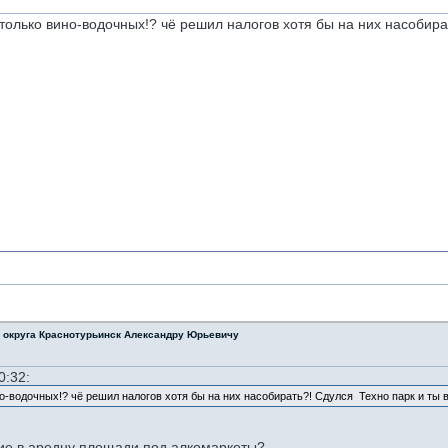
столько вино-водочных!? чё решил налогов хотя бы на них насобират
о округа Краснотурьинск Александру Юрьевичу
0:32:
но-водочных!? чё решил налогов хотя бы на них насобирать?! Сдулся Техно парк и ты в
щие в аредну площади под алкомаркеты?