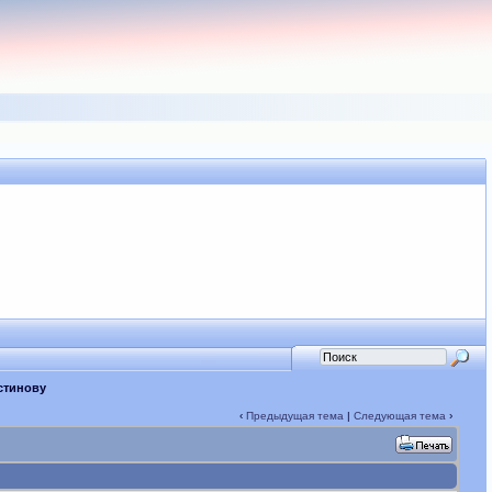
стинову
‹
Предыдущая тема
|
Следующая тема
›