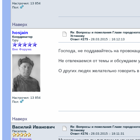
Настрочил: 13 854
Пол:
Наверх
hosjain
Re: Вопросы и пожелания Главе городског
Устинову
Координатор
Ответ #275 -
28.03.2015 :: 16:12:13
Гуру
Вне Форума
Господа, не поддавайтесь на провокац
Не отвлекаемся от темы и обсуждаем 
О других людях желательно говорить в 
Настрочил: 13 854
Пол:
Наверх
Василий Иванович
Re: Вопросы и пожелания Главе городског
Устинову
Писатель
Ответ #276 -
28.03.2015 :: 18:11:31
Вне Форума