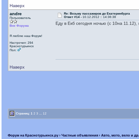
Наверх
andre
Re: Возьму пассажиров до Екатеринбурга
Ответ #14 -
10.12.2012 :: 14:36:38
Пользователь
Еду в Екб сегодня ночью (с 10на 11.12),
Вне Форума
Я люблю наш Форум!
Настрочил: 294
Краснотурьинск
Пол:
Наверх
Страниц:
1
2
3
...
12
Форум на Краснотурьинск.ру
›
Частные объявления
›
Авто, мото, вело и др