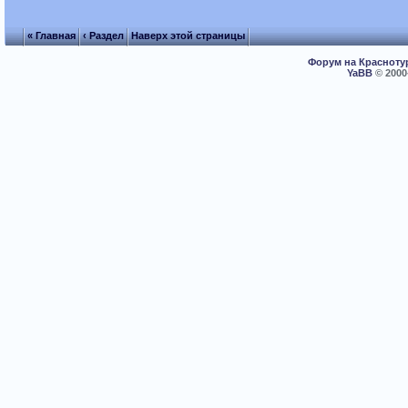
« Главная
‹ Раздел
Наверх этой страницы
Форум на Красноту
YaBB
© 2000