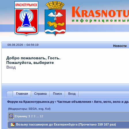
08.08.2026 :: 04:56:19
Новости
Добро пожаловать, Гость.
Пожалуйста, выберите
Вход
Главная
Справка
Поиск
Вход
Форум на Краснотурьинск.ру
›
Частные объявления
›
Авто, мото, вело и др
(Модераторы: SEGА, evg, Kol)
Страниц:
1
2
3
...
12
Возьму пассажиров до Екатеринбурга (Прочитано 159 167 раз)