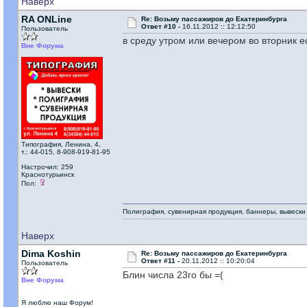
Наверх
RA ONLine
Re: Возьму пассажиров до Екатеринбурга
Ответ #10 -
16.11.2012 :: 12:12:50
Пользователь
в среду утром или вечером во вторник е
Вне Форума
Типография, Ленина, 4,
т.: 44-015, 8-908-919-81-95
Настрочил: 259
Краснотурьинск
Пол:
Полиграфия, сувенирная продукция, баннеры, вывески
Наверх
Dima Koshin
Re: Возьму пассажиров до Екатеринбурга
Ответ #11 -
20.11.2012 :: 10:20:04
Пользователь
Блин числа 23го бы =(
Вне Форума
Я люблю наш Форум!