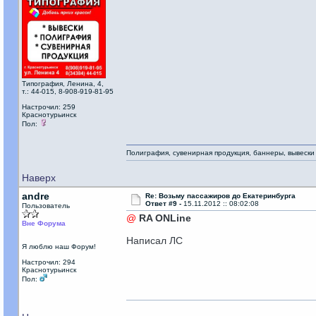
Типография, Ленина, 4,
т.: 44-015, 8-908-919-81-95
Настрочил: 259
Краснотурьинск
Пол:
Полиграфия, сувенирная продукция, баннеры, вывески
Наверх
andre
Re: Возьму пассажиров до Екатеринбурга
Ответ #9 -
15.11.2012 :: 08:02:08
Пользователь
@
RA ONLine
Вне Форума
Написал ЛС
Я люблю наш Форум!
Настрочил: 294
Краснотурьинск
Пол: