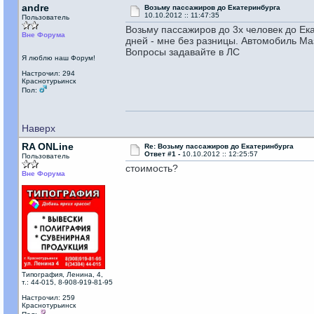
andre
Возьму пассажиров до Екатеринбурга
10.10.2012 :: 11:47:35
Пользователь
Возьму пассажиров до 3х человек до Ека
Вне Форума
дней - мне без разницы. Автомобиль Ма
Вопросы задавайте в ЛС
Я люблю наш Форум!
Настрочил: 294
Краснотурьинск
Пол:
Наверх
RA ONLine
Re: Возьму пассажиров до Екатеринбурга
Ответ #1 -
10.10.2012 :: 12:25:57
Пользователь
стоимость?
Вне Форума
Типография, Ленина, 4,
т.: 44-015, 8-908-919-81-95
Настрочил: 259
Краснотурьинск