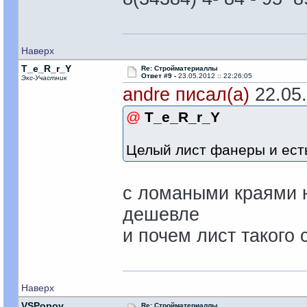
Наверх
T_e_R_r_Y
Re: Стройматериаллы
Ответ #9 -
23.05.2012 :: 22:26:05
Экс-Участник
andre писал(а)
22.05.
@
T_e_R_r_Y
Целый лист фанеры и ест
с ломаными краями н
дешевле
и почем лист такого 
Наверх
VSPopov
Re: Стройматериаллы