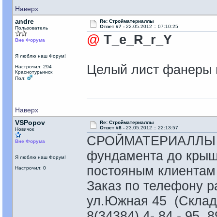
Наверх
andre
Re: Стройматериаллы
Ответ #7 -
22.05.2012 :: 07:10:25
Пользователь
@
T_e_R_r_Y
Вне Форума
Я люблю наш Форум!
Целый лист фанеры 
Настрочил: 294
Краснотурьинск
Пол:
Наверх
VSPopov
Re: Стройматериаллы
Ответ #8 -
23.05.2012 :: 22:13:57
Новичок
СРОЙМАТЕРИАЛЛЫ и
Вне Форума
фундамента до крыш
Я люблю наш Форум!
постояным клиентам 
Настрочил: 0
Заказ по телефону р
ул.Южная 45 (Склад
8(34384) 4- 84 - 95