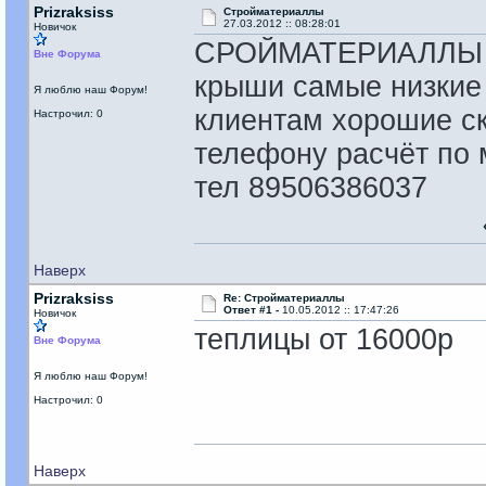
Prizraksiss
Стройматериаллы
27.03.2012 :: 08:28:01
Новичок
СРОЙМАТЕРИАЛЛЫ Ф
Вне Форума
крыши самые низкие
Я люблю наш Форум!
клиентам хорошие ск
Настрочил: 0
телефону расчёт по 
тел 89506386037
Наверх
Prizraksiss
Re: Стройматериаллы
Ответ #1 -
10.05.2012 :: 17:47:26
Новичок
теплицы от 16000р
Вне Форума
Я люблю наш Форум!
Настрочил: 0
Наверх