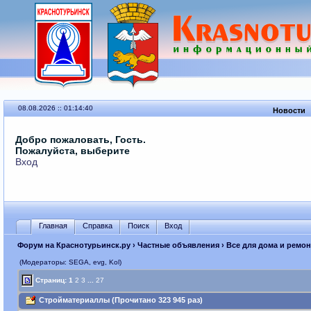
08.08.2026 :: 01:14:40
Новости
Добро пожаловать, Гость.
Пожалуйста, выберите
Вход
Главная
Справка
Поиск
Вход
Форум на Краснотурьинск.ру
›
Частные объявления
›
Все для дома и ремон
(Модераторы: SEGА, evg, Kol)
Страниц:
1
2
3
...
27
Стройматериаллы (Прочитано 323 945 раз)