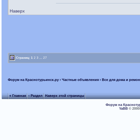
Наверх
Страниц:
1
2
3
...
27
Форум на Краснотурьинск.ру
›
Частные объявления
›
Все для дома и ремон
« Главная
‹ Раздел
Наверх этой страницы
Форум на Красноту
YaBB
© 2000