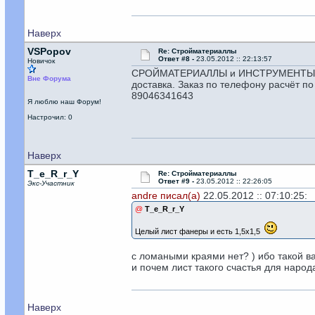
Наверх
VSPopov
Re: Стройматериаллы
Ответ #8 -
23.05.2012 :: 22:13:57
Новичок
СРОЙМАТЕРИАЛЛЫ и ИНСТРУМЕНТЫ Фирм
Вне Форума
доставка. Заказ по телефону расчёт п
89046341643
Я люблю наш Форум!
Настрочил: 0
Наверх
T_e_R_r_Y
Re: Стройматериаллы
Ответ #9 -
23.05.2012 :: 22:26:05
Экс-Участник
andre писал(а)
22.05.2012 :: 07:10:25:
@
T_e_R_r_Y
Целый лист фанеры и есть 1,5х1,5
с ломаными краями нет? ) ибо такой 
и почем лист такого счастья для народ
Наверх