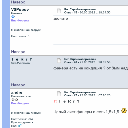
Наверх
VSPopov
Re: Стройматериаллы
Ответ #5 -
20.05.2012 :: 18:24:55
Новичок
звоните
Вне Форума
Я люблю наш Форум!
Настрочил: 0
Наверх
T_e_R_r_Y
Re: Стройматериаллы
Ответ #6 -
21.05.2012 :: 20:02:50
Экс-Участник
фанера есть не кондиция ? от 8мм надо
Наверх
andre
Re: Стройматериаллы
Ответ #7 -
22.05.2012 :: 07:10:25
Пользователь
@
T_e_R_r_Y
Вне Форума
Целый лист фанеры и есть 1,5х1,5
Я люблю наш Форум!
Настрочил: 294
Краснотурьинск
Пол: