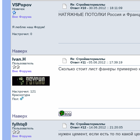
VSPopov
Re: Стройматериаллы
Ответ #10 -
30.05.2012 :: 18:11:09
Новичок
НАТЯЖНЫЕ ПОТОЛКИ Россия и Франция 
Вне Форума
Я люблю наш Форум!
Настрочил: 0
Наверх
Ivan.H
Re: Стройматериаллы
Ответ #11 -
05.06.2012 :: 17:39:19
Пользователь
Сколько стоит лист фанеры примерно н
Вне Форума
Настрочил: 121
Краснотура
Пол:
Наверх
fylhtq0
Re: Стройматериаллы
Ответ #12 -
14.06.2012 :: 21:20:05
Пользователь
нужен цемент, если есть то по какой ц
Вне Форума