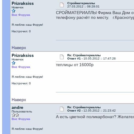
Prizraksiss
Стройматериаллы
27.03.2012 :: 08:28:01
Новичок
СРОЙМАТЕРИАЛЛЫ Фирма Ваш Дом от фу
Вне Форума
телефону расчёт по месту. г.Краснот
Я люблю наш Форум!
Настрочил: 0
Наверх
Prizraksiss
Re: Стройматериаллы
Ответ #1 -
10.05.2012 :: 17:47:26
Новичок
теплицы от 16000р
Вне Форума
Я люблю наш Форум!
Настрочил: 0
Наверх
andre
Re: Стройматериаллы
Ответ #2 -
12.05.2012 :: 21:23:42
Пользователь
А есть цветной поликарбонат? Желател
Вне Форума
Я люблю наш Форум!