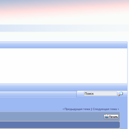
‹
Предыдущая тема
|
Следующая тема
›