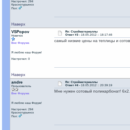
Настрочил: 294
Краснотурьинск
Пол:
Наверх
VSPopov
Re: Стройматериаллы
Ответ #3 -
18.05.2012 :: 18:17:46
Новичок
самый низкие цены на теплицы и сото
Вне Форума
Я люблю наш Форум!
Настрочил: 0
Наверх
andre
Re: Стройматериаллы
Ответ #4 -
18.05.2012 :: 20:39:19
Пользователь
Мне нужен сотовый поликарбонат! 6х2
Вне Форума
Я люблю наш Форум!
Настрочил: 294
Краснотурьинск
Пол: