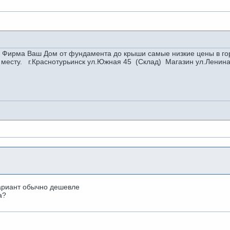
а Ваш Дом от фундамента до крыши самые низкие цены в город
о месту. г.Краснотурьинск ул.Южная 45 (Склад) Магазин ул.Ленин
вариант обычно дешевле
а?