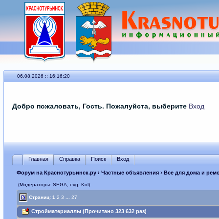
06.08.2026 :: 16:16:20
Добро пожаловать, Гость. Пожалуйста, выберите
Вход
Главная
Справка
Поиск
Вход
Форум на Краснотурьинск.ру
›
Частные объявления
›
Все для дома и ремо
(Модераторы: SEGА, evg, Kol)
Страниц:
1
2
3
...
27
Стройматериаллы (Прочитано 323 632 раз)