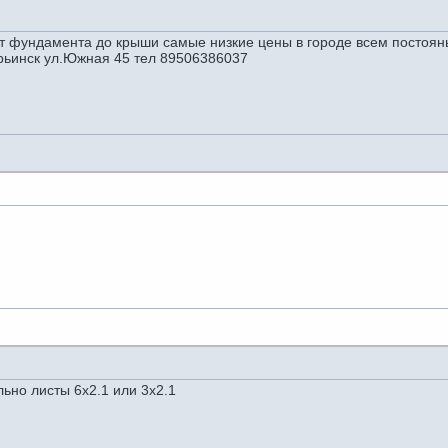
ндамента до крыши самые низкие цены в городе всем постояным 
урьинск ул.Южная 45 тел 89506386037
ьно листы 6х2.1 или 3х2.1