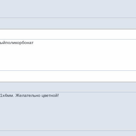
выйполикорбонат
.1х4мм. Желательно цветной!