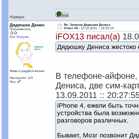
Наверх
Дядюшка Денис
Re: Записки Дядюшки Дениса
Ответ #9 -
12.10.2011 :: 16:53:14
Пользователь
iFOX13 писал(а)
18.0
Вне Форума
Дядюшку Дениса жестоко
Живи и радуйся жизни!
В телефоне-айфоне,
Настрочил: 115
Пол:
Дениса, две сим-кар
13.09.2011 :: 20:27:55
iPhone 4, ежели быть точ
устройства была возможно
разговоров различных.
Бывает, Мозг позвонит Дя