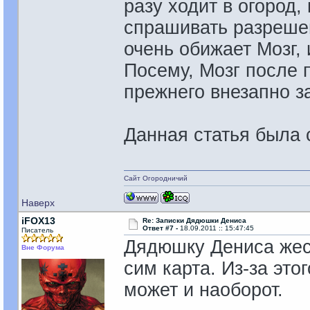
разу ходит в огород
спрашивать разрешен
очень обижает Мозг, 
Посему, Мозг после 
прежнего внезапно з
Данная статья была 
Сайт Огородничий
Наверх
iFOX13
Re: Записки Дядюшки Дениса
Ответ #7 -
18.09.2011 :: 15:47:45
Писатель
Дядюшку Дениса же
Вне Форума
сим карта. Из-за этог
может и наоборот.