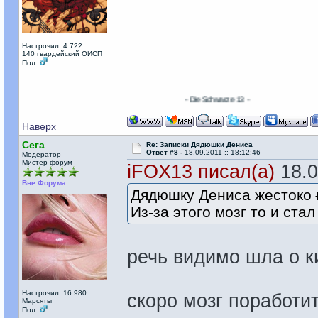
Настрочил: 4 722
140 гвардейский ОИСП
Пол:
- Die Schwarze 13 -
Наверх
Сега
Re: Записки Дядюшки Дениса
Ответ #8 -
18.09.2011 :: 18:12:46
Модератор
Мистер форум
iFOX13 писал(а)
18.0
Вне Форума
Дядюшку Дениса жестоко
Из-за этого мозг то и ста
речь видимо шла о 
Настрочил: 16 980
скоро мозг поработ
Марсяты
Пол: