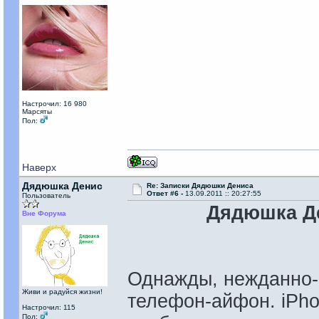
Настрочил: 16 980
Марсяты
Пол:
Наверх
Дядюшка Денис
Re: Записки Дядюшки Дениса
Ответ #6 -
13.09.2011 :: 20:27:55
Пользователь
Дядюшка Де
Вне Форума
Однажды, нежданно-
Живи и радуйся жизни!
телефон-айфон. iPho
Настрочил: 115
Пол: