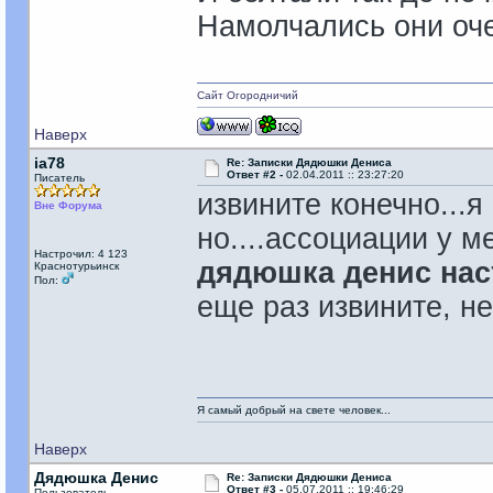
Намолчались они оч
Сайт Огородничий
Наверх
ia78
Re: Записки Дядюшки Дениса
Ответ #2 -
02.04.2011 :: 23:27:20
Писатель
извините конечно...я
Вне Форума
но....ассоциации у 
Настрочил: 4 123
дядюшка денис нас
Краснотурьинск
Пол:
еще раз извините, н
Я самый добрый на свете человек...
Наверх
Дядюшка Денис
Re: Записки Дядюшки Дениса
Ответ #3 -
05.07.2011 :: 19:46:29
Пользователь