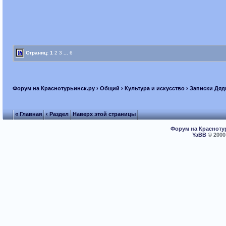
Страниц:
1
2
3
...
6
Форум на Краснотурьинск.ру
›
Общий
›
Культура и искусство
› Записки Дя
« Главная
‹ Раздел
Наверх этой страницы
Форум на Красноту
YaBB
© 2000