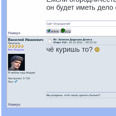
он будет иметь дел
Сайт Огородничий
Наверх
Василий Иванович
Re: Записки Дядюшки Дениса
Ответ #14 -
24.10.2011 :: 00:15:14
Писатель
чё куришь то?
Вне Форума
Я люблю наш Форум!
Настрочил: 3 710
Пол:
Мы рождены, чтоб сказку сделать былью!!!
Наверх