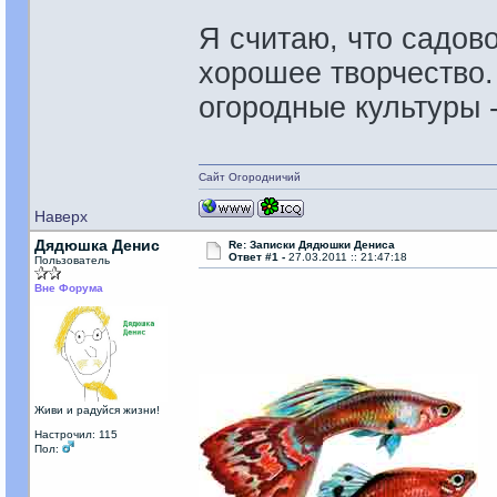
Я считаю, что садово
хорошее творчество. 
огородные культуры 
Сайт Огородничий
Наверх
Дядюшка Денис
Re: Записки Дядюшки Дениса
Ответ #1 -
27.03.2011 :: 21:47:18
Пользователь
Вне Форума
Живи и радуйся жизни!
Настрочил: 115
Пол: