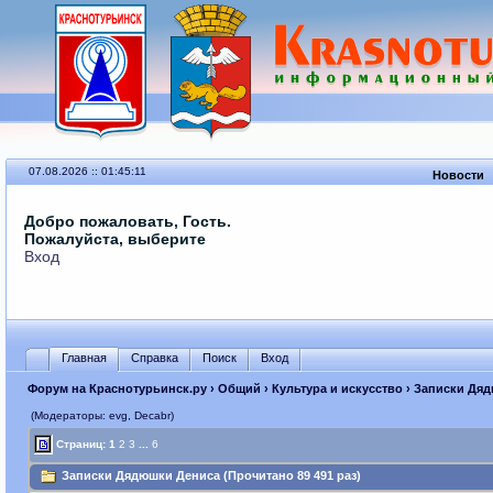
07.08.2026 :: 01:45:11
Новости
Добро пожаловать, Гость.
Пожалуйста, выберите
Вход
Главная
Справка
Поиск
Вход
Форум на Краснотурьинск.ру
›
Общий
›
Культура и искусство
› Записки Дя
(Модераторы: evg, Decabr)
Страниц:
1
2
3
...
6
Записки Дядюшки Дениса (Прочитано 89 491 раз)