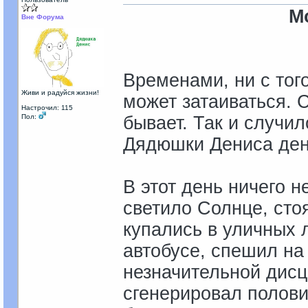
М
Вне Форума
Временами, ни с тог
Живи и радуйся жизни!
может затаиваться. С
Настрочил: 115
Пол:
бывает. Так и случи
Дядюшки Дениса день
В этот день ничего н
светило Солнце, сто
купались в уличных 
автобусе, спешил на
незначительной дисц
сгенерировал полови