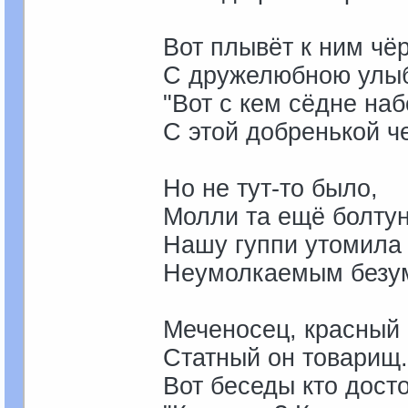
Вот плывёт к ним чё
С дружелюбною улыб
"Вот с кем сёдне на
С этой добренькой ч
Но не тут-то было,
Молли та ещё болтун
Нашу гуппи утомила
Неумолкаемым безу
Меченосец, красный 
Статный он товарищ.
Вот беседы кто дост