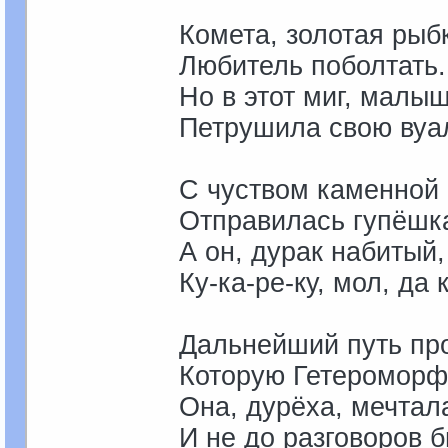
Комета, золотая рыб
Любитель поболтать.
Но в этот миг, малыш
Петрушила свою вуа
С чуством каменной
Отправилась гупёшка
А он, дурак набитый,
Ку-ка-ре-ку, мол, да к
Дальнейший путь про
Которую Гетероморфо
Она, дурёха, мечтал
И не до разговоров б