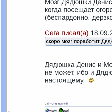
Мозг Дядюшки Дениса
когда посещает ого
(беспардонно, дерзк
Сега писал(а)
18.09.2
скоро мозг поработит Дя
Дядюшка Денис и Мо
не может, ибо и Дядю
настоящему.
Сайт Огородничий