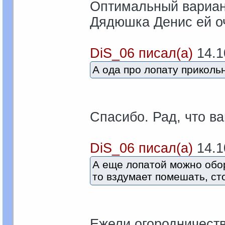
Оптимальный вариан
Дядюшка Денис ей о
DiS_06 писал(а)
14.10
А ода про лопату приколь
Спасибо. Рад, что в
DiS_06 писал(а)
14.10
А еще лопатой можно обор
то вздумает помешать, ст
Ежели огородничеств