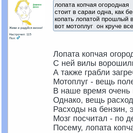
лопата копчая огородная
стоит в сараи одна, как б
копать лопатой прошлый 
вот мотоплуг он круче вс
Живи и радуйся жизни!
Настрочил: 115
Пол:
Лопата копчая огород
С ней вилы ворошил
А также грабли загр
Мотоплуг - вещь поле
В наше время очень
Однако, вещь расход
Расходы на бензин, 
Мозг посчитал - по д
Посему, лопата копч