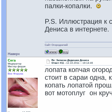
палки-копалки.
P.S. Иллюстрация к
Дениса в интернете
Сайт Огородничий
Наверх
Сега
Re: Записки Дядюшки Дениса
Ответ #11 -
12.10.2011 :: 19:14:46
Модератор
Мистер форум
лопата копчая огоро
Вне Форума
стоит в сараи одна, 
копать лопатой прош
вот мотоплуг он кру