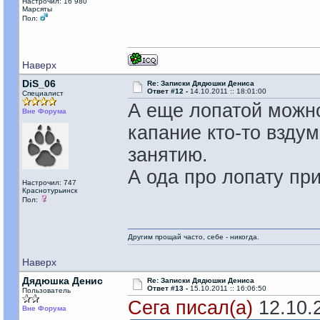
Настрочил: 16 980
Марсяты
Пол:
Наверх
DiS_06
Re: Записки Дядюшки Дениса
Ответ #12 -
14.10.2011 :: 18:01:00
Специалист
А еще лопатой можно
Вне Форума
капание кто-то взду
занятию.
А ода про лопату пр
Настрочил: 747
Краснотурьинск
Пол:
Другим прощай часто, себе - никогда.
Наверх
Дядюшка Денис
Re: Записки Дядюшки Дениса
Ответ #13 -
15.10.2011 :: 16:06:50
Пользователь
Сега писал(а)
12.10.2
Вне Форума