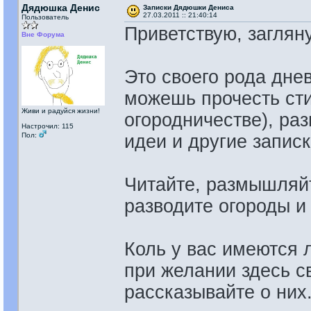
Дядюшка Денис
Записки Дядюшки Дениса
27.03.2011 :: 21:40:14
Пользователь
Приветствую, заглян
Вне Форума
Это своего рода дне
можешь прочесть сти
Живи и радуйся жизни!
огородничестве), ра
Настрочил: 115
Пол:
идеи и другие записк
Читайте, размышляйт
разводите огороды и
Коль у вас имеются л
при желании здесь с
рассказывайте о них.