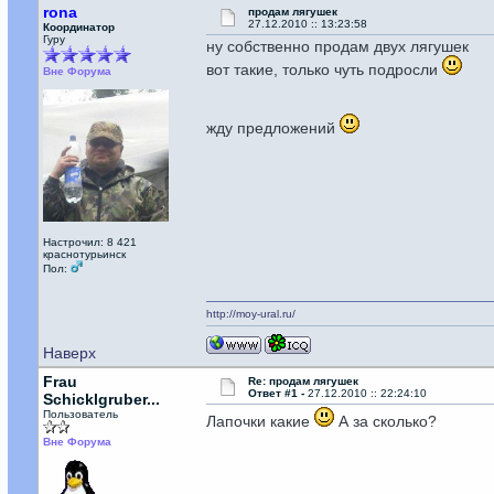
rona
продам лягушек
27.12.2010 :: 13:23:58
Координатор
Гуру
ну собственно продам двух лягушек
вот такие, только чуть подросли
Вне Форума
жду предложений
Настрочил: 8 421
краснотурьинск
Пол:
http://moy-ural.ru/
Наверх
Frau
Re: продам лягушек
Ответ #1 -
27.12.2010 :: 22:24:10
Schicklgruber...
Пользователь
Лапочки какие
А за сколько?
Вне Форума