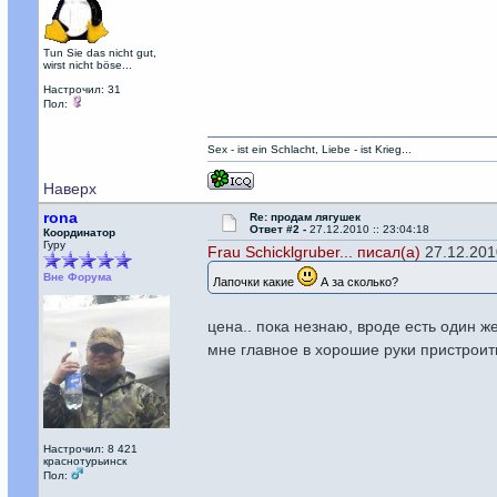
Tun Sie das nicht gut,
wirst nicht böse...
Настрочил: 31
Пол:
Sex - ist ein Schlacht, Liebe - ist Krieg...
Наверх
rona
Re: продам лягушек
Ответ #2 -
27.12.2010 :: 23:04:18
Координатор
Гуру
Frau Schicklgruber... писал(а)
27.12.2010
Вне Форума
Лапочки какие
А за сколько?
цена.. пока незнаю, вроде есть один 
мне главное в хорошие руки пристрои
Настрочил: 8 421
краснотурьинск
Пол: