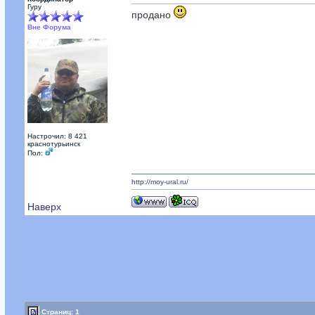
Гуру
продано
Вне Форума
Настрочил: 8 421
краснотурьинск
Пол:
http://moy-ural.ru/
Наверх
Страниц: 1