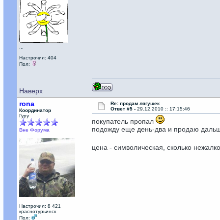
...
Настрочил: 404
Пол:
Наверх
rona
Re: продам лягушек
Ответ #5 -
29.12.2010 :: 17:15:46
Координатор
Гуру
покупатель пропал
подожду еще день-два и продаю даль
Вне Форума
цена - символическая, сколько нежалк
Настрочил: 8 421
краснотурьинск
Пол: