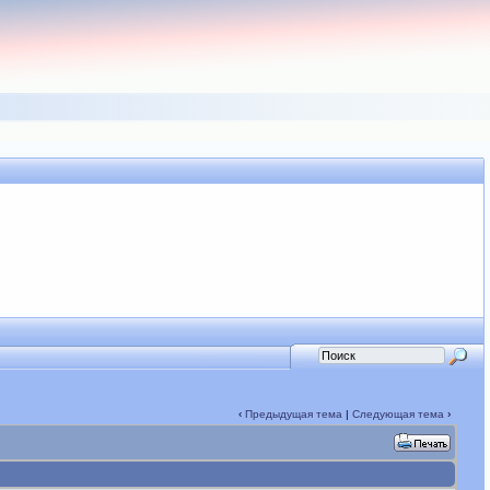
‹
Предыдущая тема
|
Следующая тема
›