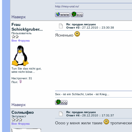
http://moy-ural.ru/
Наверх
Frau
Re: продам лягушек
Ответ #3 -
27.12.2010 :: 23:30:38
Schicklgruber...
Пользователь
Ясненько
Вне Форума
Tun Sie das nicht gut,
wirst nicht böse...
Настрочил: 31
Пол:
Sex - ist ein Schlacht, Liebe - ist Krieg...
Наверх
Солныфко
Re: продам лягушек
Ответ #4 -
28.12.2010 :: 17:31:37
Энтузиаст
Оооо у меня жили такие
тропическ
Вне Форума