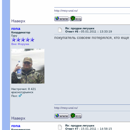
http://moy-ural.ru/
Наверх
rona
Re: продам лягушек
Ответ #6 -
05.01.2011 :: 13:33:19
Координатор
Гуру
покупатель совсем потерялся, кто еще
Вне Форума
Настрочил: 8 421
краснотурьинск
Пол:
http://moy-ural.ru/
Наверх
rona
Re: продам лягушек
Ответ #7 -
15.01.2011 :: 14:58:15
Координатор