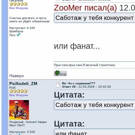
Писатель
ZooMer писал(а)
12.0
Вне Форума
Саботаж у тебя конкурен
Счастье для всех, и пусть
никто не уйдёт обиженным
Настрочил: 4 245
Шамбала
Пол:
или фанат...
Прыг-скок,прыг-скок.Я веселый стриптокок.
Наверх
PsiXodeli_ZM
Re: Чо с серваком???
Ответ #8 -
12.04.2008 :: 20:42:39
PsiX
Цитата:
Вне Форума
Саботаж у тебя конкурен
Цитата:
Гендальф - forever! Авари
Маст Die!!!
Настрочил: 3 528
или фанат...