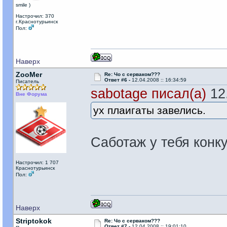
smile )
Настрочил: 370
г.Краснотурьинск
Пол:
Наверх
ZooMer
Re: Чо с серваком???
Ответ #6 -
12.04.2008 :: 16:34:59
Писатель
sаbotage писал(а)
12.
Вне Форума
ух плаигаты завелись.
Саботаж у тебя конк
Настрочил: 1 707
Краснотурьинск
Пол:
Наверх
Striptokok
Re: Чо с серваком???
Ответ #7 -
12.04.2008 :: 19:01:10