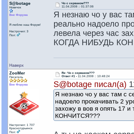
S@botage
Чо с серваком???
11.04.2008 :: 01:37:06
Новичок
Я незнаю чо у вас т
Вне Форума
реально надоело про
Я люблю наш Форум!
левела через час зах
Настрочил: 3
Пол:
КОГДА НИБУДЬ КО
Наверх
ZooMer
Re: Чо с серваком???
Ответ #1 -
11.04.2008 :: 10:48:24
Писатель
S@botage писал(а)
11
Вне Форума
Я незнаю чо у вас там с 
надоело прокачивать 2 уро
захожу в вов я опять 17 
КОНЧИТСЯ???
Настрочил: 1 707
Краснотурьинск
Пол: