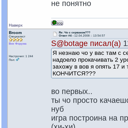
не понятно
Наверх
Broom
Re: Чо с серваком???
Ответ #4 -
12.04.2008 :: 13:54:57
Специалист
S@botage писал(а)
11
Вне Форума
Я незнаю чо у вас там с 
Настрочил: 1 244
надоело прокачивать 2 уро
Пол:
захожу в вов я опять 17 
КОНЧИТСЯ???
во первых..
ты чо просто качаеш
нуб
игра построина на п
(хи-хи)