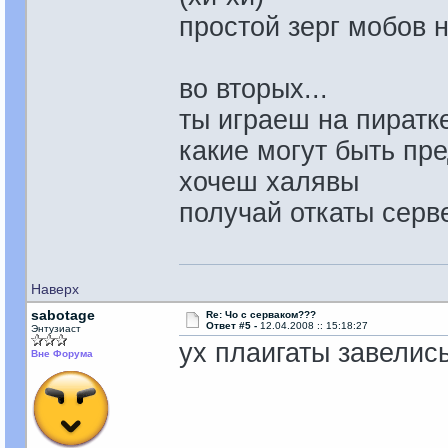
простой зерг мобов н
во вторых...
ты играеш на пиратк
какие могут быть пр
хочеш халявы
получай откаты серве
Наверх
sаbotage
Re: Чо с серваком???
Ответ #5 -
12.04.2008 :: 15:18:27
Энтузиаст
ух плаигаты завелись
Вне Форума