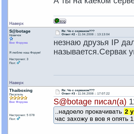
А ты на каеком серв
Наверх
S@botage
Re: Чо с серваком???
Ответ #2 -
11.04.2008 :: 13:13:04
Новичок
незнаю друзья IP да
Вне Форума
называется.Сервак у
Я люблю наш Форум!
Настрочил: 3
Пол:
Наверх
Thaiboxing
Re: Чо с серваком???
Ответ #3 -
11.04.2008 :: 17:07:22
Писатель
S@botage писал(а)
11
Вне Форума
..надоело прокачивать
2 
Настрочил: 5 078
час захожу в вов я опять 1
Пол: