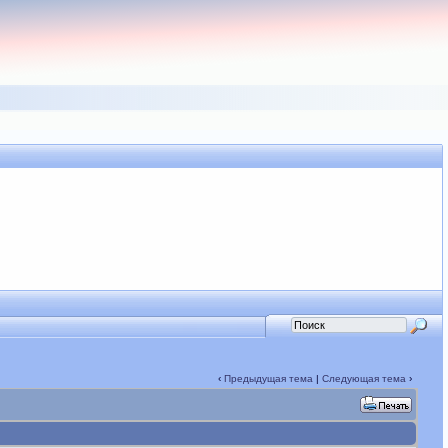
‹
Предыдущая тема
|
Следующая тема
›