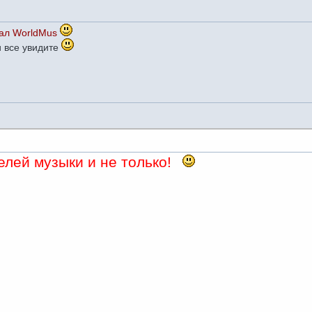
ал WorldMus
и все увидите
лей музыки и не только!