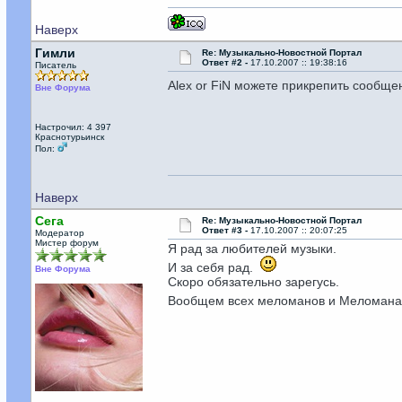
Наверх
Гимли
Re: Музыкально-Новостной Портал
Ответ #2 -
17.10.2007 :: 19:38:16
Писатель
Alex or FiN можете прикрепить сообще
Вне Форума
Настрочил: 4 397
Краснотурьинск
Пол:
Наверх
Сега
Re: Музыкально-Новостной Портал
Ответ #3 -
17.10.2007 :: 20:07:25
Модератор
Мистер форум
Я рад за любителей музыки.
И за себя рад.
Вне Форума
Скоро обязательно зарегусь.
Вообщем всех меломанов и Меломана 