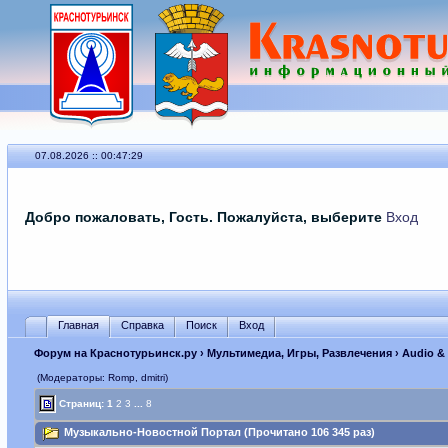
07.08.2026 :: 00:47:29
Добро пожаловать, Гость. Пожалуйста, выберите
Вход
Главная
Справка
Поиск
Вход
Форум на Краснотурьинск.ру
›
Мультимедиа, Игры, Развлечения
›
Audio &
(Модераторы: Romp, dmitri)
Страниц:
1
2
3
...
8
Музыкально-Новостной Портал (Прочитано 106 345 раз)