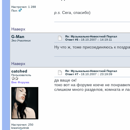
Настрочил: 1 288
Пол:
p.s.
Сега, спасибо)
Наверх
G-Man
Re: Музыкально-Новостной Портал
Ответ #6 -
18.10.2007 :: 14:19:11
Экс-Участник
Ну что ж, тоже присоединяюсь к поздр
Наверх
catched
Re: Музыкально-Новостной Портал
Ответ #7 -
18.10.2007 :: 23:19:09
Пользователь
да ваще ок!
Вне Форума
токо вот на форуме коече не понравил
слишком много разделов, комната и лаб
Настрочил: 250
krasnoturinsk