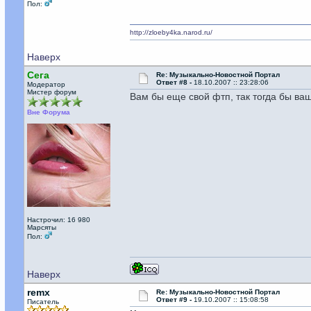
Пол:
http://zloeby4ka.narod.ru/
Наверх
Сега
Re: Музыкально-Новостной Портал
Ответ #8 -
18.10.2007 :: 23:28:06
Модератор
Мистер форум
Вам бы еще свой фтп, так тогда бы ва
Вне Форума
Настрочил: 16 980
Марсяты
Пол:
Наверх
remx
Re: Музыкально-Новостной Портал
Ответ #9 -
19.10.2007 :: 15:08:58
Писатель