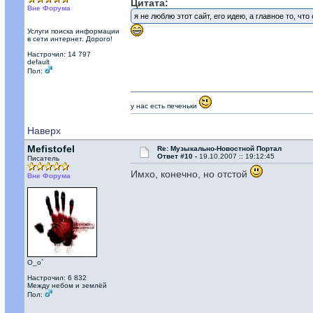
Цитата:
Вне Форума
я не люблю этот сайт, его идею, а главное то, что
Услуги поиска информации
в сети интернет. Дорого!
Настрочил: 14 797
default
Пол:
у нас есть печеньки
Наверх
Mefistofel
Re: Музыкально-Новостной Портал
Ответ #10 -
19.10.2007 :: 19:12:45
Писатель
Имхо, конечно, но отстой
Вне Форума
О_о`
Настрочил: 6 832
Между небом и землёй
Пол: