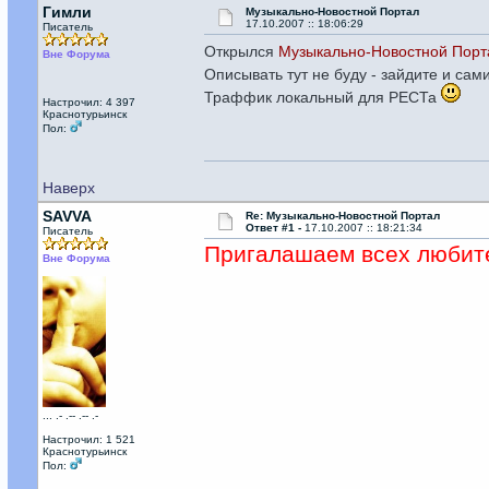
Гимли
Музыкально-Новостной Портал
17.10.2007 :: 18:06:29
Писатель
Открылся
Музыкально-Новостной Порт
Вне Форума
Описывать тут не буду - зайдите и сам
Траффик локальный для РЕСТа
Настрочил: 4 397
Краснотурьинск
Пол:
Наверх
SAVVA
Re: Музыкально-Новостной Портал
Ответ #1 -
17.10.2007 :: 18:21:34
Писатель
Пригалашаем всех любите
Вне Форума
... .- .-- .-- .-
Настрочил: 1 521
Краснотурьинск
Пол: