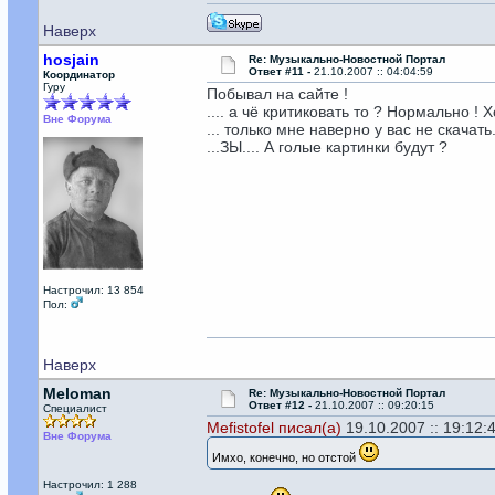
Наверх
hosjain
Re: Музыкально-Новостной Портал
Ответ #11 -
21.10.2007 :: 04:04:59
Координатор
Гуру
Побывал на сайте !
.... а чё критиковать то ? Нормально !
Вне Форума
... только мне наверно у вас не скачать.
...ЗЫ.... А голые картинки будут ?
Настрочил: 13 854
Пол:
Наверх
Meloman
Re: Музыкально-Новостной Портал
Ответ #12 -
21.10.2007 :: 09:20:15
Специалист
Mefistofel писал(а)
19.10.2007 :: 19:12:
Вне Форума
Имхо, конечно, но отстой
Настрочил: 1 288