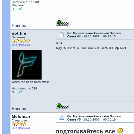
Настрочил: 16 980
Марсяты
Пол:
Наверх
not fire
Re: Музыкально-Новостной Портал
Ответ #4 -
18.10.2007 :: 00:27:15
Писатель
ага
Вне Форума
круто то что появился такой портал
When the heart rules mind!
Настрочил: 4 089
Пол:
Наверх
Meloman
Re: Музыкально-Новостной Портал
Ответ #5 -
18.10.2007 :: 00:55:19
Специалист
Вне Форума
подтягивайтесь все