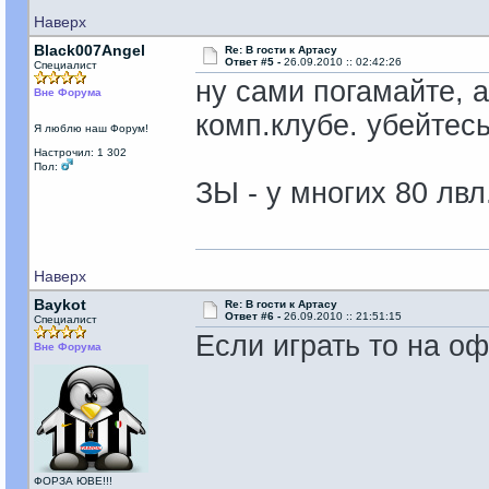
Наверх
Black007Angel
Re: В гости к Артасу
Ответ #5 -
26.09.2010 :: 02:42:26
Специалист
ну сами погамайте, а
Вне Форума
комп.клубе. убейтесь
Я люблю наш Форум!
Настрочил: 1 302
Пол:
ЗЫ - у многих 80 лвл
Наверх
Baykot
Re: В гости к Артасу
Ответ #6 -
26.09.2010 :: 21:51:15
Специалист
Если играть то на офе
Вне Форума
ФОРЗА ЮВЕ!!!