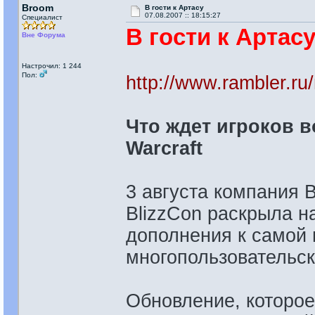
Broom
В гости к Артасу
07.08.2007 :: 18:15:27
Специалист
В гости к Артас
Вне Форума
Настрочил: 1 244
Пол:
http://www.rambler.r
Что ждет игроков в
Warcraft
3 августа компания 
BlizzCon раскрыла н
дополнения к самой 
многопользовательско
Обновление, которое