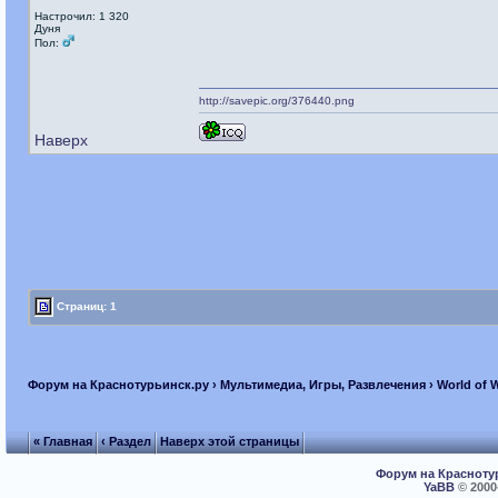
Настрочил: 1 320
Дуня
Пол:
http://savepic.org/376440.png
Наверх
Страниц: 1
Форум на Краснотурьинск.ру
›
Мультимедиа, Игры, Развлечения
›
World of 
« Главная
‹ Раздел
Наверх этой страницы
Форум на Красноту
YaBB
© 2000