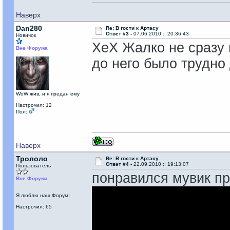
Наверх
Dan280
Re: В гости к Артасу
Ответ #3 -
07.06.2010 :: 20:36:43
Новичок
ХеХ Жалко не сразу 
Вне Форума
до него было трудно 
WoW жив, и я предан ему
Настрочил: 12
Пол:
Наверх
Трололо
Re: В гости к Артасу
Ответ #4 -
22.09.2010 :: 19:13:07
Пользователь
понравился мувик п
Вне Форума
Я люблю наш Форум!
Настрочил: 65