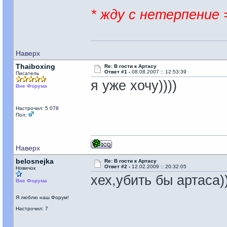
* жду с нетерпение 
Наверх
Thaiboxing
Re: В гости к Артасу
Ответ #1 -
08.08.2007 :: 12:53:39
Писатель
я уже хочу))))
Вне Форума
Настрочил: 5 078
Пол:
Наверх
belosnejka
Re: В гости к Артасу
Ответ #2 -
12.02.2009 :: 20:32:05
Новичок
хех,убить бы артаса)
Вне Форума
Я люблю наш Форум!
Настрочил: 7