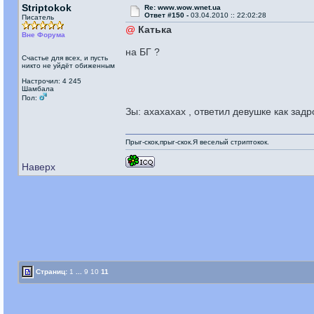
Striptokok
Re: www.wow.wnet.ua
Ответ #150 -
03.04.2010 :: 22:02:28
Писатель
@
Катька
Вне Форума
на БГ ?
Счастье для всех, и пусть
никто не уйдёт обиженным
Настрочил: 4 245
Шамбала
Пол:
Зы: ахахахах , ответил девушке как зад
Прыг-скок,прыг-скок.Я веселый стриптокок.
Наверх
Страниц:
1
...
9
10
11