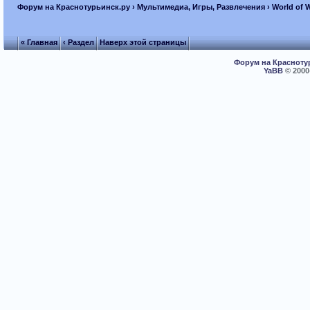
Форум на Краснотурьинск.ру
›
Мультимедиа, Игры, Развлечения
›
World of 
« Главная
‹ Раздел
Наверх этой страницы
Форум на Красноту
YaBB
© 2000