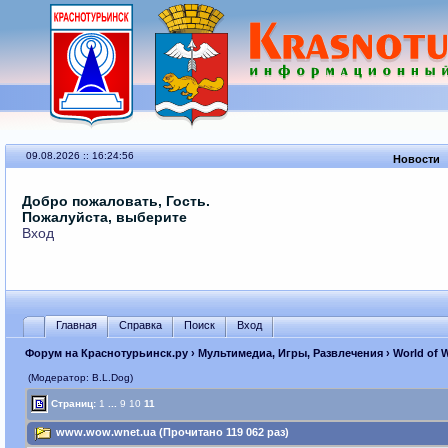
09.08.2026 :: 16:24:56
Новости
Добро пожаловать, Гость.
Пожалуйста, выберите
Вход
Главная
Справка
Поиск
Вход
Форум на Краснотурьинск.ру
›
Мультимедиа, Игры, Развлечения
›
World of 
(Модератор: B.L.Dog)
Страниц:
1
...
9
10
11
www.wow.wnet.ua (Прочитано 119 062 раз)