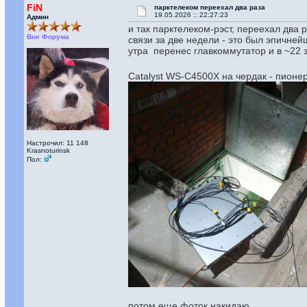
FiN
парктелеком переехал два раза
19.05.2026 :: 22:27:23
Админ
и так парктелеком-рэст, переехал два
Вне Форума
связи за две недели - это был эпичней
утра перенес главкоммутатор и в ~22 з
Catalyst WS-C4500X на чердак - пион
Настрочил: 11 148
Krasnoturinsk
Пол:
потом еще фоток накидаю.