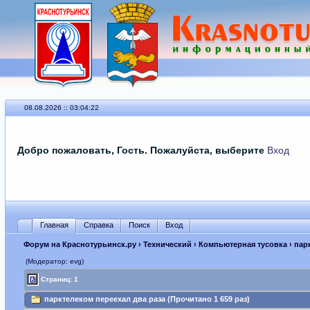
08.08.2026 :: 03:04:22
Добро пожаловать, Гость. Пожалуйста, выберите
Вход
Главная
Справка
Поиск
Вход
Форум на Краснотурьинск.ру
›
Технический
›
Компьютерная тусовка
› пар
(Модератор: evg)
Страниц: 1
парктелеком переехал два раза (Прочитано 1 659 раз)