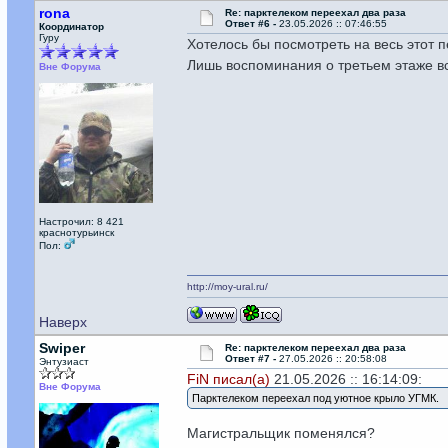
rona
Re: парктелеком переехал два раза
Ответ #6 -
23.05.2026 :: 07:46:55
Координатор
Гуру
Хотелось бы посмотреть на весь этот п
Лишь воспоминания о третьем этаже 
Вне Форума
Настрочил: 8 421
краснотурьинск
Пол:
http://moy-ural.ru/
Наверх
Swiper
Re: парктелеком переехал два раза
Ответ #7 -
27.05.2026 :: 20:58:08
Энтузиаст
FiN писал(а)
21.05.2026 :: 16:14:09:
Вне Форума
Парктелеком переехал под уютное крыло УГМК.
Магистральщик поменялся?