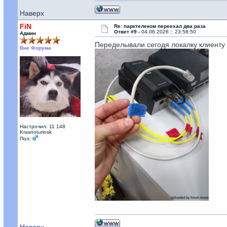
Наверх
FiN
Re: парктелеком переехал два раза
Ответ #9 -
04.06.2026 :: 23:58:50
Админ
Переделывали сегодя локалку клиенту 
Вне Форума
Настрочил: 11 148
Krasnoturinsk
Пол: