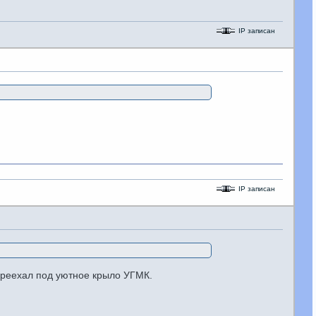
IP записан
IP записан
ереехал под уютное крыло УГМК.