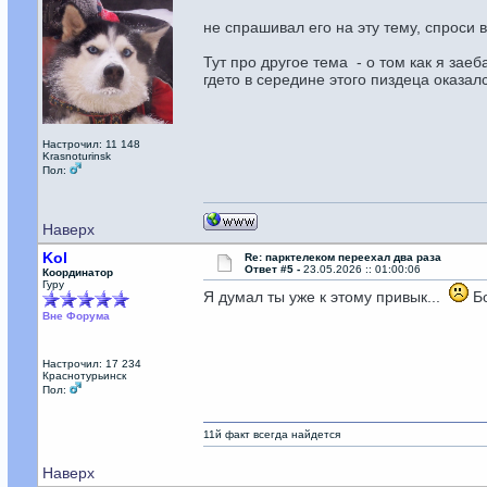
не спрашивал его на эту тему, спроси 
Тут про другое тема - о том как я зае
гдето в середине этого пиздеца оказал
Настрочил: 11 148
Krasnoturinsk
Пол:
Наверх
Kol
Re: парктелеком переехал два раза
Ответ #5 -
23.05.2026 :: 01:00:06
Координатор
Гуру
Я думал ты уже к этому привык...
Бо
Вне Форума
Настрочил: 17 234
Краснотурьинск
Пол:
11й факт всегда найдется
Наверх