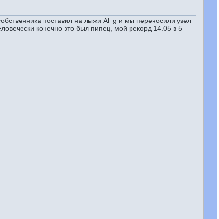
 собственника поставил на лыжи Al_g и мы переносили узел
еловечески конечно это был пипец, мой рекорд 14.05 в 5