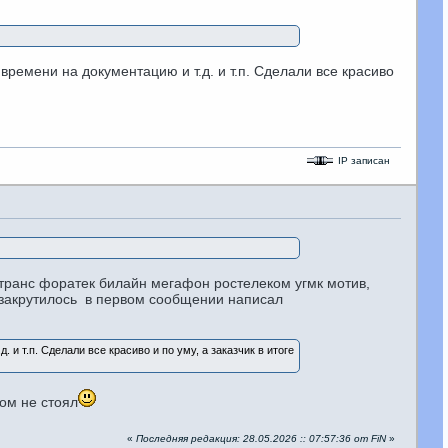
времени на документацию и т.д. и т.п. Сделали все красиво
IP записан
- транс форатек билайн мегафон ростелеком угмк мотив,
 и закрутилось в первом сообщении написал
 и т.п. Сделали все красиво и по уму, а заказчик в итоге
дом не стоял
«
Последняя редакция: 28.05.2026 :: 07:57:36 от FiN
»