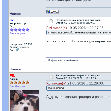
Наверх
Kol
Re: парктелеком переехал два раза
Ответ #1 -
21.05.2026 :: 11:29:03
Координатор
Гуру
FiN писал(а)
19.05.2026 :: 22:27:23:
а потом нового собственника поставил на лыжи A
Вне Форума
это не понял... К стати а куда перееха
Настрочил: 17 234
Краснотурьинск
Пол:
11й факт всегда найдется
Наверх
FiN
Re: парктелеком переехал два раза
Ответ #2 -
21.05.2026 :: 16:14:09
Админ
Kol писал(а)
21.05.2026 :: 11:29:03:
Вне Форума
это не понял...
Al_g купил здание градара и разогнал