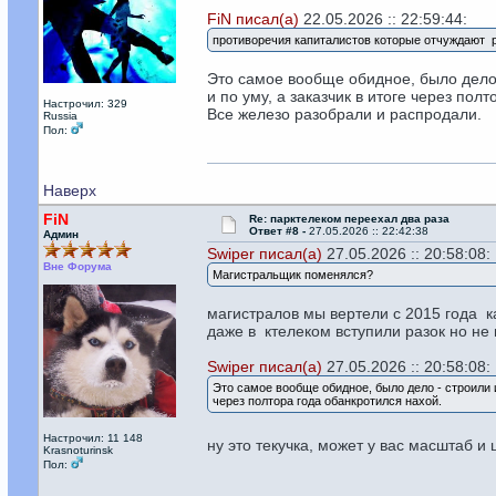
FiN писал(а)
22.05.2026 :: 22:59:44:
противоречия капиталистов которые отчуждают р
Это самое вообще обидное, было дело -
и по уму, а заказчик в итоге через пол
Настрочил: 329
Все железо разобрали и распродали.
Russia
Пол:
Наверх
FiN
Re: парктелеком переехал два раза
Ответ #8 -
27.05.2026 :: 22:42:38
Админ
Swiper писал(а)
27.05.2026 :: 20:58:08:
Вне Форума
Магистральщик поменялся?
магистралов мы вертели с 2015 года к
даже в ктелеком вступили разок но не 
Swiper писал(а)
27.05.2026 :: 20:58:08:
Это самое вообще обидное, было дело - строили и
через полтора года обанкротился нахой.
Настрочил: 11 148
ну это текучка, может у вас масштаб 
Krasnoturinsk
Пол: