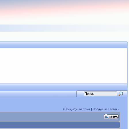
‹
Предыдущая тема
|
Следующая тема
›