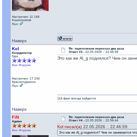
Настрочил: 11 148
Krasnoturinsk
Пол:
Наверх
Kol
Re: парктелеком переехал два раза
Ответ #3 -
22.05.2026 :: 22:46:59
Координатор
Гуру
Это как же Al_g поднялся? Чем он зани
Вне Форума
Настрочил: 17 234
Краснотурьинск
Пол:
11й факт всегда найдется
Наверх
FiN
Re: парктелеком переехал два раза
Ответ #4 -
22.05.2026 :: 22:59:44
Админ
Kol писал(а)
22.05.2026 :: 22:46:59:
Вне Форума
Это как же Al_g поднялся? Чем он занимается чт