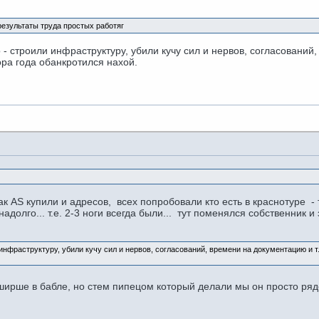
езультаты труда простых работяг
 строили инфраструктуру, убили кучу сил и нервов, согласований, 
тора года обанкротился нахой.
ак AS купили и адресов, всех попробовали кто есть в краснотуре 
надолго... т.е. 2-3 ноги всегда были... тут поменялся собственник
нфраструктуру, убили кучу сил и нервов, согласований, времени на документацию и т.д.
и ширше в бабле, но стем пипецом который делали мы он просто ря