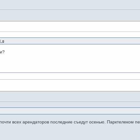
l_g
ли?
 почти всех арендаторов последние съедут осенью. Парктелеком п