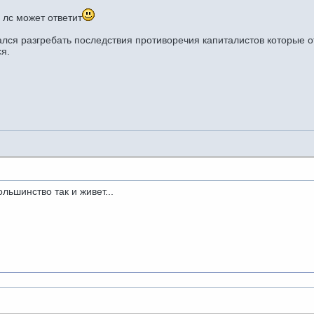
в лс может ответит
бался разгребать последствия противоречия капиталистов которые о
ся.
льшинство так и живет...