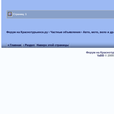
Страниц: 1
Форум на Краснотурьинск.ру
›
Частные объявления
›
Авто, мото, вело и др
« Главная
‹ Раздел
Наверх этой страницы
Форум на Красноту
YaBB
© 2000