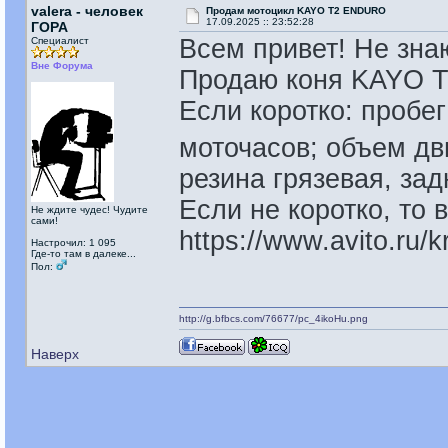
valera - человек
Продам мотоцикл KAYO T2 ENDURO
17.09.2025 :: 23:52:28
ГОРА
Всем привет! Не знаю
Специалист
Вне Форума
Продаю коня KAYO 
Если коротко: пробег
моточасов; объем дв
резина грязевая, за
Если не коротко, то в
Не ждите чудес! Чудите
сами!
https://www.avito.ru
Настрочил: 1 095
Где-то там в далеке...
Пол:
http://g.bfbcs.com/76677/pc_4ikoHu.png
Наверх