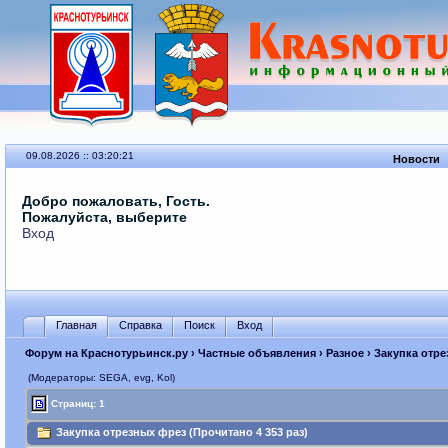
09.08.2026 :: 03:20:21
Новости
Добро пожаловать, Гость.
Пожалуйста, выберите
Вход
Главная
Справка
Поиск
Вход
Форум на Краснотурьинск.ру
›
Частные объявления
›
Разное
› Закупка отр
(Модераторы: SEGА, evg, Kol)
Страниц: 1
Закупка отрезных фрез (Прочитано 4 353 раз)