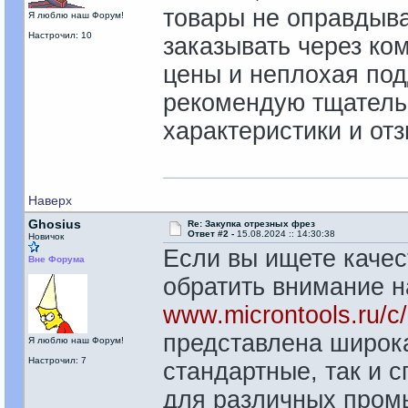
товары не оправдыв
Я люблю наш Форум!
Настрочил: 10
заказывать через ко
цены и неплохая под
рекомендую тщательн
характеристики и от
Наверх
Ghosius
Re: Закупка отрезных фрез
Ответ #2 -
15.08.2024 :: 14:30:38
Новичок
Если вы ищете качес
Вне Форума
обратить внимание н
www.microntools.ru/c/
представлена широка
Я люблю наш Форум!
Настрочил: 7
стандартные, так и 
для различных пром