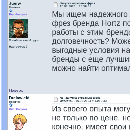
Juerw
Закупка отрезных фрез
15.08.2024 :: 13:59:31
Новичок
Мы ищем надежного 
Вне Форума
фрез бренда Hortz по
работы с этим бренд
долговечность? Может
Я люблю наш Форум!
Настрочил: 5
выгодные условия на
бренды с еще лучши
можно найти оптима
Наверх
Drelawield
Re: Закупка отрезных фрез
Ответ #1 -
15.08.2024 :: 14:12:33
Новичок
Из своего опыта могу
Вне Форума
не только по цене, н
конечно, имеет свои 