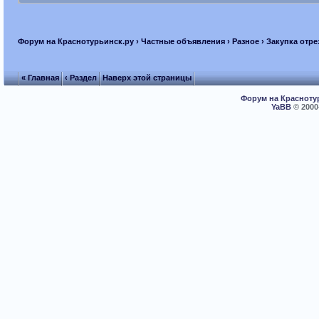
Форум на Краснотурьинск.ру
›
Частные объявления
›
Разное
› Закупка отр
« Главная
‹ Раздел
Наверх этой страницы
Форум на Красноту
YaBB
© 2000