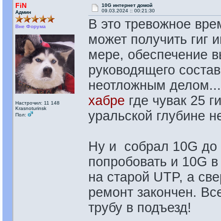
FiN
10G интернет домой
09.03.2024 :: 00:21:30
Админ
В это тревожное вре
Вне Форума
может получить гиг 
мере, обеспечение 
руководящего состав
неотложным делом..
хабре
где чувак 25 г
Настрочил: 11 148
Krasnoturinsk
уральской глубине н
Пол:
Ну и собрал 10G до 
попробовать и 10G в 
на старой UTP, а све
ремонт закончен. Вс
трубу в подъезд!