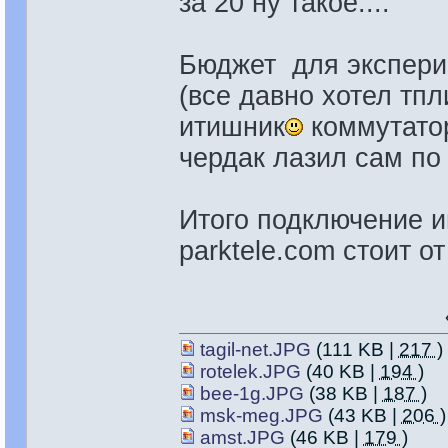
за 20 ну такое....
Бюджет для эксперим
(все давно хотел тпл
итишник
коммутатор
чердак лазил сам по 
Итого подключение и
parktele.com стоит о
tagil-net.JPG
(111 KB |
217
)
rotelek.JPG
(40 KB |
194
)
bee-1g.JPG
(38 KB |
187
)
msk-meg.JPG
(43 KB |
206
)
amst.JPG
(46 KB |
179
)