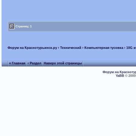
Страниц: 1
Форум на Краснотурьинск.ру
›
Технический
›
Компьютерная тусовка
› 10G 
« Главная
‹ Раздел
Наверх этой страницы
Форум на Красноту
YaBB
© 2000