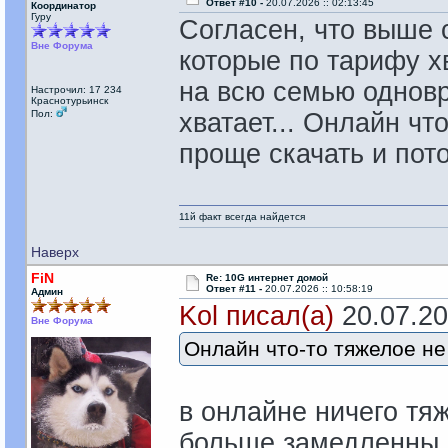
Ответ #10 -
20.07.2026 :: 02:13:45
Координатор
Гуру
Согласен, что выше с
Вне Форума
которые по тарифу х
на всю семью одновр
Настрочил: 17 234
Краснотурьинск
Пол:
хватает... Онлайн чт
проще скачать и пот
11й факт всегда найдется
Наверх
FiN
Re: 10G интернет домой
Ответ #11 -
20.07.2026 :: 10:58:19
Админ
Kol писал(а)
20.07.202
Вне Форума
Онлайн что-то тяжелое не
в онлайне ничего тяж
больше замедленны,