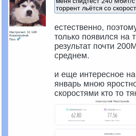
меня спидтест 240 Мбит/с
торрент льётся со скорост
естественно, поэтом
Настрочил: 11 148
только появился на 
Krasnoturinsk
Пол:
результат почти 200
среднем.
и еще интересное на
январь мною яростно
скоростями кто то т