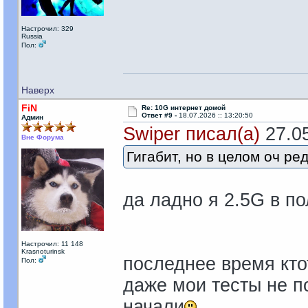
Настрочил: 329
Russia
Пол:
Наверх
FiN
Re: 10G интернет домой
Ответ #9 -
18.07.2026 :: 13:20:50
Админ
Swiper писал(а)
27.05
Вне Форума
Гигабит, но в целом оч ред
да ладно я 2.5G в п
Настрочил: 11 148
Krasnoturinsk
последнее время ктот
Пол:
даже мои тесты не п
начали