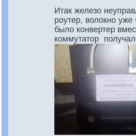
Итак железо неупра
роутер, волокно уже
было конвертер вмес
коммутатор получалс