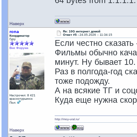
64 bytes from 1.1.1.1
Наверх
rona
Re: 10G интернет домой
Ответ #5 -
24.05.2026 :: 11:34:15
Координатор
Гуру
Если честно сказать 
Вне Форума
Фильмы обычно качаю
минут. Ну бывает 10
Раз в полгода-год ска
тоже подожду.
А на всякие ТГ и соц
Настрочил: 8 421
Куда еще нужна скоро
краснотурьинск
Пол:
http://moy-ural.ru/
Наверх