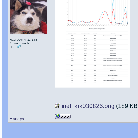
Настрочил: 11 148
Krasnoturinsk
Пол:
inet_krk030826.png
(189 KB
Наверх