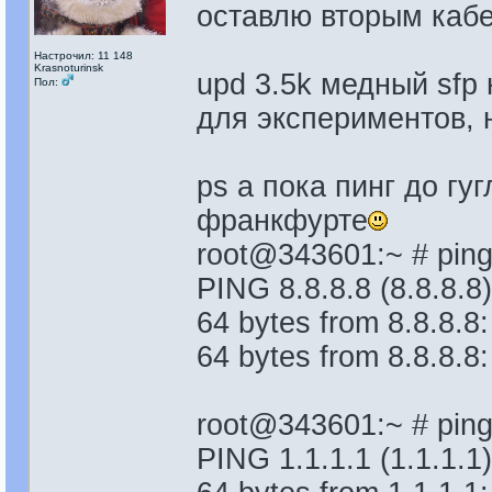
оставлю вторым каб
Настрочил: 11 148
Krasnoturinsk
upd 3.5k медный sfp 
Пол:
для экспериментов, 
ps а пока пинг до гу
франкфурте
root@343601:~ # ping
PING 8.8.8.8 (8.8.8.8)
64 bytes from 8.8.8.8
64 bytes from 8.8.8.8
root@343601:~ # ping
PING 1.1.1.1 (1.1.1.1)