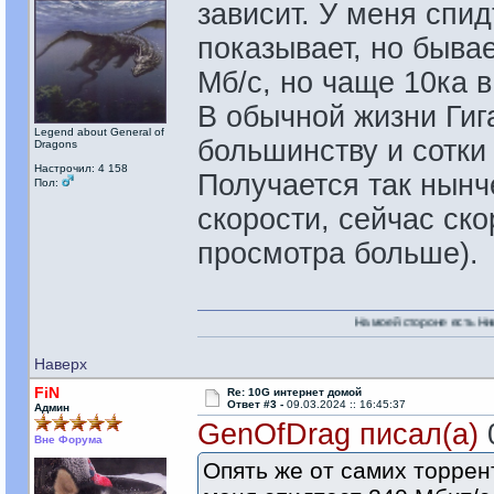
зависит. У меня спид
показывает, но бывае
Мб/с, но чаще 10ка 
В обычной жизни Гиг
Legend about General of
большинству и сотки 
Dragons
Настрочил: 4 158
Получается так нынч
Пол:
скорости, сейчас ско
просмотра больше).
На моей стороне есть Никто!
Наверх
FiN
Re: 10G интернет домой
Ответ #3 -
09.03.2024 :: 16:45:37
Админ
GenOfDrag писал(а)
0
Вне Форума
Опять же от самих торрент