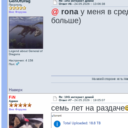
GenOfDrag
Re: 10G интернет домой
Ответ #6 -
24.05.2026 :: 13:06:38
Писатель
@
rona
у меня в сре
Вне Форума
больше)
Legend about General of
Dragons
Настрочил: 4 158
Пол:
На моей стороне есть Никто!
Наверх
FiN
Re: 10G интернет домой
Ответ #7 -
24.05.2026 :: 19:05:07
Админ
семь лет на раздаче
Вне Форума