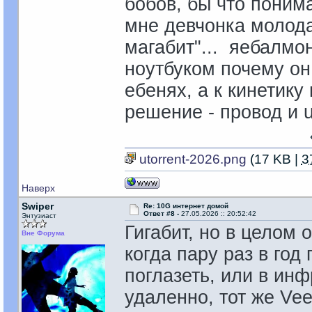
бобов, бы что понима
мне девчонка молода
магабит"... яебалмо
ноутбуком почему он 
ебенях, а к кинетику
решение - провод и u
utorrent-2026.png
(17 KB |
3
Наверх
Swiper
Re: 10G интернет домой
Ответ #8 -
27.05.2026 :: 20:52:42
Энтузиаст
Гигабит, но в целом о
Вне Форума
когда пару раз в го
поглазеть, или в ин
удаленно, тот же Vee