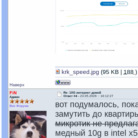
krk_speed.jpg
(95 KB |
188
)
Наверх
FiN
Re: 10G интернет домой
Ответ #4 -
23.05.2026 :: 16:12:27
Админ
вот подумалось, пок
Вне Форума
замутить до квартиры
микротик не предлаг
медный 10g в intel x