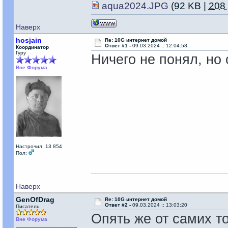
aqua2024.JPG
(92 KB |
208
Наверх
hosjain
Re: 10G интернет домой
Ответ #1 -
09.03.2024 :: 12:04:58
Координатор
Гуру
Ничего не понял, но о
Вне Форума
Настрочил: 13 854
Пол:
Наверх
GenOfDrag
Re: 10G интернет домой
Ответ #2 -
09.03.2024 :: 13:03:20
Писатель
Опять же от самих то
Вне Форума