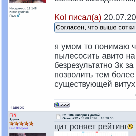
Настрочил: 11 148
Krasnoturinsk
Kol писал(а)
20.07.202
Пол:
Согласен, что выше сотки 
я умом то понимаю ч
пылесосить авито на 
безрезультатно 3к за
позволить тем более 
существующей витухе
Наверх
FiN
Re: 10G интернет домой
Ответ #12 -
03.08.2026 :: 18:28:55
Админ
цит роняет рейтинг
Вне Форума