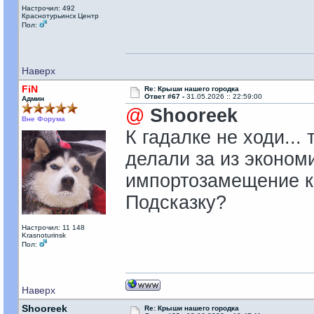
Настрочил: 492
Краснотурьинск Центр
Пол:
Наверх
FiN
Re: Крыши нашего городка
Ответ #67 -
31.05.2026 :: 22:59:00
Админ
@
Shooreek
Вне Форума
К гадалке не ходи...
делали за из эконом
импортозамещение ко
Подсказку?
Настрочил: 11 148
Krasnoturinsk
Пол:
Наверх
Shooreek
Re: Крыши нашего городка