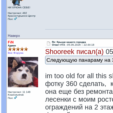
НИ ХРЮНА СЕБЕ!
Настрочил: 492
Краснотурьинск Центр
Пол:
Наверх
FiN
Re: Крыши нашего городка
Ответ #73 -
05.06.2026 :: 22:44:18
Админ
Shooreek писал(а)
05
Вне Форума
Следующую панараму на 
im too old for all thi
фотку 360 cделать, 
она еще без ремонта
Настрочил: 11 148
Krasnoturinsk
лесенки с моим рост
Пол:
ограждений на 2 эта