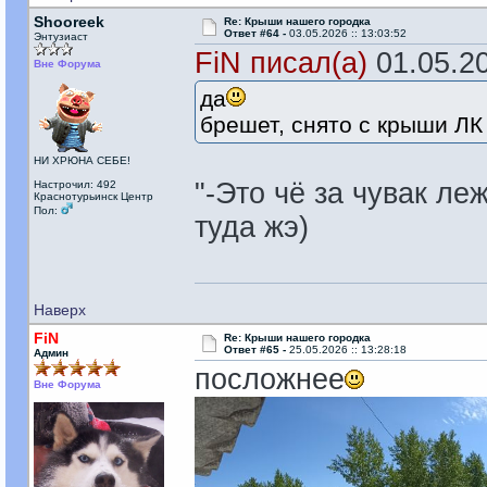
Shooreek
Re: Крыши нашего городка
Ответ #64 -
03.05.2026 :: 13:03:52
Энтузиаст
FiN писал(а)
01.05.20
Вне Форума
да
брешет, снято с крыши ЛК 
НИ ХРЮНА СЕБЕ!
"-Это чё за чувак ле
Настрочил: 492
Краснотурьинск Центр
Пол:
туда жэ)
Наверх
FiN
Re: Крыши нашего городка
Ответ #65 -
25.05.2026 :: 13:28:18
Админ
посложнее
Вне Форума