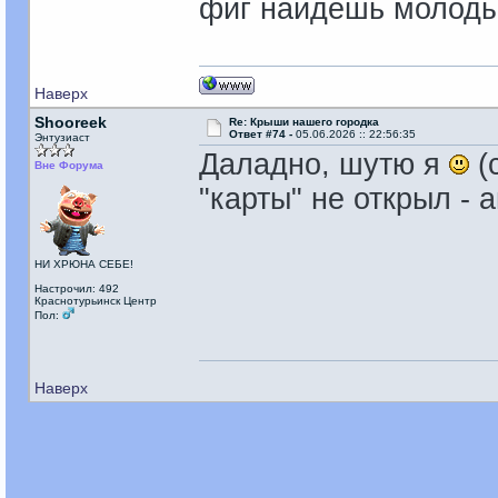
фиг найдешь молоды
Наверх
Shooreek
Re: Крыши нашего городка
Ответ #74 -
05.06.2026 :: 22:56:35
Энтузиаст
Даладно, шутю я
(
Вне Форума
"карты" не открыл -
НИ ХРЮНА СЕБЕ!
Настрочил: 492
Краснотурьинск Центр
Пол:
Наверх