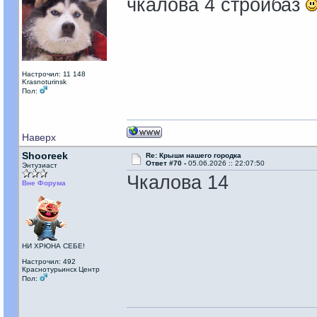
чкалова 4 стройбаз
Настрочил: 11 148
Krasnoturinsk
Пол:
Наверх
Shooreek
Re: Крыши нашего городка
Ответ #70 -
05.06.2026 :: 22:07:50
Энтузиаст
Чкалова 14
Вне Форума
НИ ХРЮНА СЕБЕ!
Настрочил: 492
Краснотурьинск Центр
Пол: