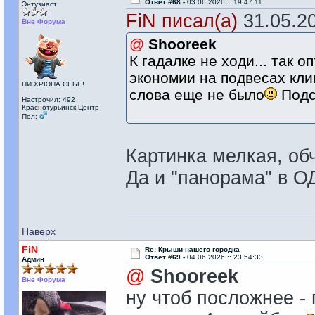
Ответ #68 -
03.06.2026 :: 19:47:11
Энтузиаст
FiN писал(а)
31.05.20
Вне Форума
@
Shooreek
К гадалке не ходи... так о
экономии на подвесах кли
НИ ХРЮНА СЕБЕ!
слова еще не было
Подс
Настрочил: 492
Краснотурьинск Центр
Пол:
Картинка мелкая, об
Да и "панорама" в О
Наверх
FiN
Re: Крыши нашего городка
Ответ #69 -
04.06.2026 :: 23:54:33
Админ
@
Shooreek
Вне Форума
ну чтоб посложнее -