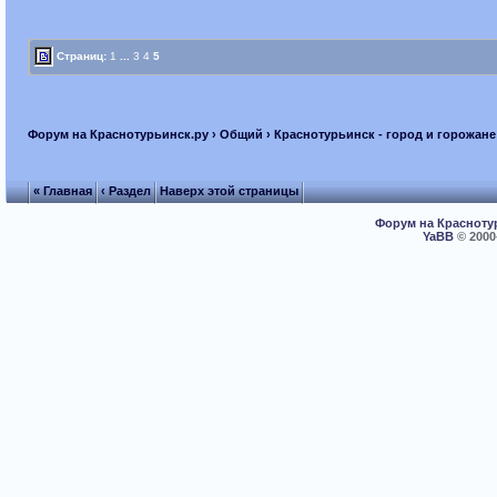
Страниц:
1
...
3
4
5
Форум на Краснотурьинск.ру
›
Общий
›
Краснотурьинск - город и горожане
« Главная
‹ Раздел
Наверх этой страницы
Форум на Красноту
YaBB
© 2000