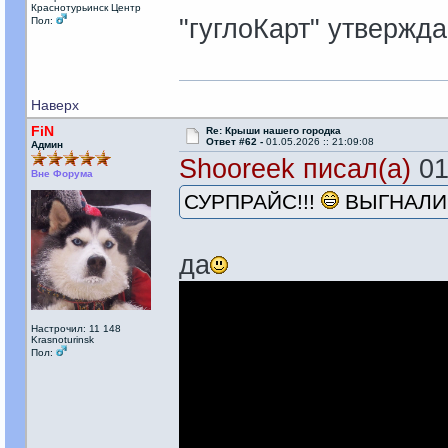
Краснотурьинск Центр
"гуглоКарт" утвержд
Пол:
Наверх
FiN
Re: Крыши нашего городка
Ответ #62 -
01.05.2026 :: 21:09:08
Админ
Shooreek писал(а)
01
Вне Форума
СУРПРАЙС!!!
ВЫГНАЛИ
да
Настрочил: 11 148
Krasnoturinsk
Пол: