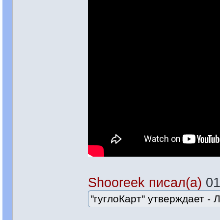
Shooreek писал(а)
01
"гуглоКарт" утверждает -