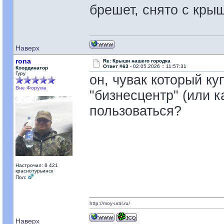
брешет, снято с кры
Наверх
rona
Re: Крыши нашего городка
Ответ #63 -
02.05.2026 :: 11:57:31
Координатор
Гуру
он, чувак который ку
Вне Форума
"бизнесцентр" (или к
пользоваться?
Настрочил: 8 421
краснотурьинск
Пол:
http://moy-ural.ru/
Наверх