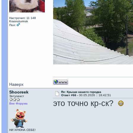
Настрочил: 11 148
Krasnoturinsk
Пол:
Наверх
Shooreek
Re: Крыши нашего городка
Ответ #66 -
30.05.2026 :: 18:42:51
Энтузиаст
это точно кр-ск?
Вне Форума
НИ ХРЮНА СЕБЕ!