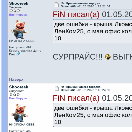
Shooreek
Re: Крыши нашего городка
Ответ #60 -
01.05.2026 :: 18:21:04
Энтузиаст
FiN писал(а)
01.05.20
Вне Форума
две ошибки - крыша Лкомс
ЛенКом25, с мая офис ко
10
НИ ХРЮНА СЕБЕ!
Настрочил: 492
Краснотурьинск Центр
СУРПРАЙС!!!
ВЫГ
Пол:
Наверх
Shooreek
Re: Крыши нашего городка
Ответ #61 -
01.05.2026 :: 18:24:50
Энтузиаст
FiN писал(а)
01.05.20
Вне Форума
две ошибки - крыша Лкомс
ЛенКом25, с мая офис ко
10
НИ ХРЮНА СЕБЕ!
Настрочил: 492