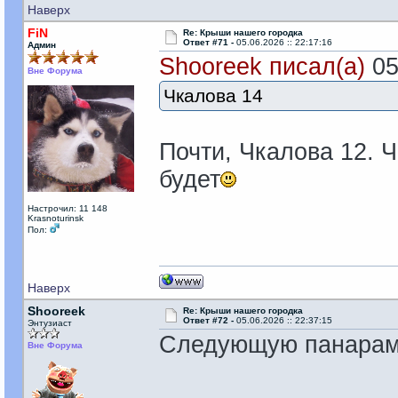
Наверх
FiN
Re: Крыши нашего городка
Ответ #71 -
05.06.2026 :: 22:17:16
Админ
Shooreek писал(а)
05
Вне Форума
Чкалова 14
Почти, Чкалова 12. Ч
будет
Настрочил: 11 148
Krasnoturinsk
Пол:
Наверх
Shooreek
Re: Крыши нашего городка
Ответ #72 -
05.06.2026 :: 22:37:15
Энтузиаст
Следующую панарам
Вне Форума