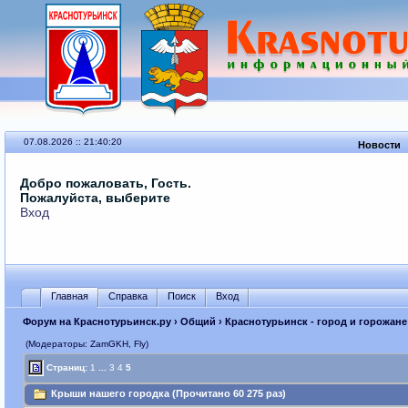
07.08.2026 :: 21:40:20
Новости
Добро пожаловать, Гость.
Пожалуйста, выберите
Вход
Главная
Справка
Поиск
Вход
Форум на Краснотурьинск.ру
›
Общий
›
Краснотурьинск - город и горожане
(Модераторы: ZamGKH, Fly)
Страниц:
1
...
3
4
5
Крыши нашего городка (Прочитано 60 275 раз)