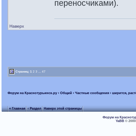
переносчиками).
Наверх
Страниц:
1
2
3
...
47
Форум на Краснотурьинск.ру
›
Общий
›
Частные сообщения
› ширится, раст
« Главная
‹ Раздел
Наверх этой страницы
Форум на Красноту
YaBB
© 2000