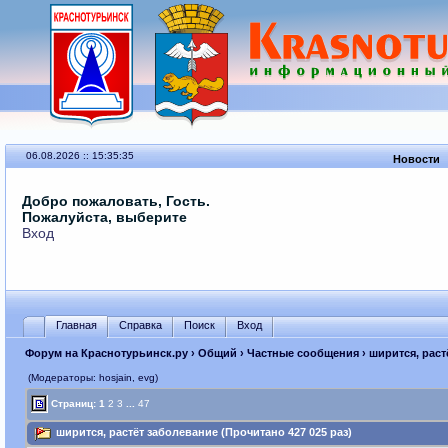
06.08.2026 :: 15:35:35
Новости
Добро пожаловать, Гость.
Пожалуйста, выберите
Вход
Главная
Справка
Поиск
Вход
Форум на Краснотурьинск.ру
›
Общий
›
Частные сообщения
› ширится, раст
(Модераторы: hosjain, evg)
Страниц:
1
2
3
...
47
ширится, растёт заболевание (Прочитано 427 025 раз)