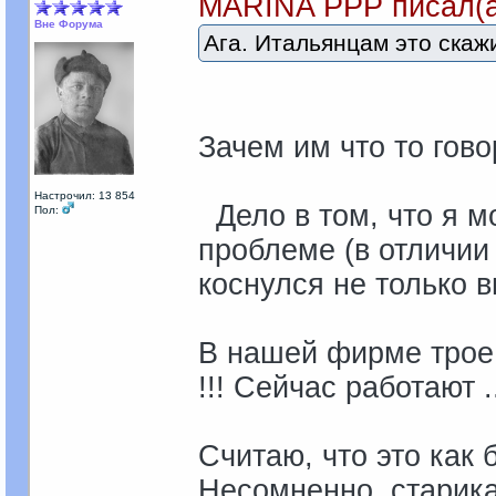
MARINA PPP писал(а
Вне Форума
Ага. Итальянцам это скаж
Зачем им что то гово
Настрочил: 13 854
Дело в том, что я мо
Пол:
проблеме (в отличии 
коснулся не только в
В нашей фирме трое 
!!! Сейчас работают .
Считаю, что это как 
Несомненно, старик