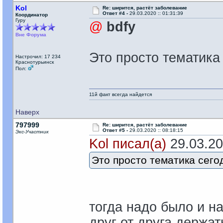
Kol
Re: ширится, растёт заболевание
Ответ #4 -
29.03.2020 :: 01:31:39
Координатор
Гуру
@
bdfy
Вне Форума
Это просто тематика
Настрочил: 17 234
Краснотурьинск
Пол:
11й факт всегда найдется
Наверх
797999
Re: ширится, растёт заболевание
Ответ #5 -
29.03.2020 :: 08:18:15
Экс-Участник
Kol писал(а)
29.03.202
Это просто тематика сег
тогда надо было и н
друг от друга держа