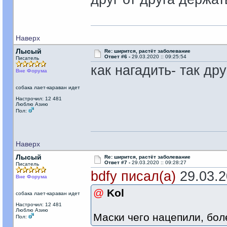
Наверх
Лысый
Re: ширится, растёт заболевание
Ответ #6 -
29.03.2020 :: 09:25:54
Писатель
как нагадить- так др
Вне Форума
собака лает-караван идет
Настрочил: 12 481
Люблю Азию
Пол:
Наверх
Лысый
Re: ширится, растёт заболевание
Ответ #7 -
29.03.2020 :: 09:28:27
Писатель
bdfy писал(а)
29.03.20
Вне Форума
@
Kol
собака лает-караван идет
Настрочил: 12 481
Люблю Азию
Маски чего нацепили, бол
Пол: