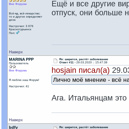
Ещё и все другие ви
Вне Форума
отпуск, они больше н
Всё-яд, всё-лекарство;
то и другое определяет
доза
Настрочил: 3 676
Краснотурьинск
Пол:
Наверх
MARINA PPP
Re: ширится, растёт заболевание
Ответ #11 -
29.03.2020 :: 15:47:38
Пользователь
hosjain писал(а)
29.03
Вне Форума
Лично моё мнение - всё н
Я люблю наш Форум!
Настрочил: 41
Ага. Итальянцам это
Наверх
bdfy
Re: ширится, растёт заболевание