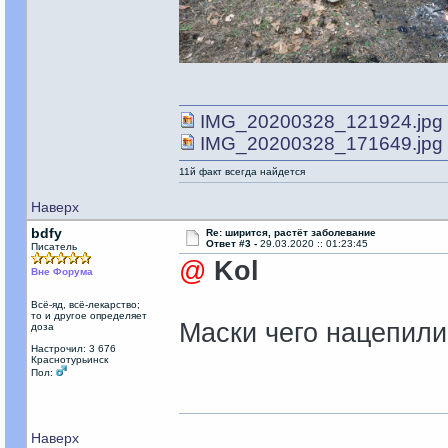
IMG_20200328_121924.jpg
IMG_20200328_171649.jpg
11й факт всегда найдется
Наверх
bdfy
Re: ширится, растёт заболевание
Ответ #3 -
29.03.2020 :: 01:23:45
Писатель
@
Kol
Вне Форума
Всё-яд, всё-лекарство;
то и другое определяет
Маски чего нацепили
доза
Настрочил: 3 676
Краснотурьинск
Пол:
Наверх