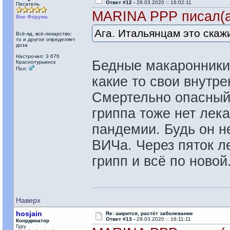
Ответ #12 -
29.03.2020 :: 16:02:11
Писатель
MARINA PPP писал(а
Вне Форума
Ага. Итальянцам это скаж
Всё-яд, всё-лекарство;
то и другое определяет
доза
Настрочил: 3 676
Бедные макаронники 
Краснотурьинск
Пол:
какие то свои внутре
Смертельно опасный в
гриппа тоже нет лек
пандемии. Будь он н
ВИЧа. Через пяток л
грипп и всё по новой
Наверх
hosjain
Re: ширится, растёт заболевание
Ответ #13 -
29.03.2020 :: 16:11:11
Координатор
Гуру