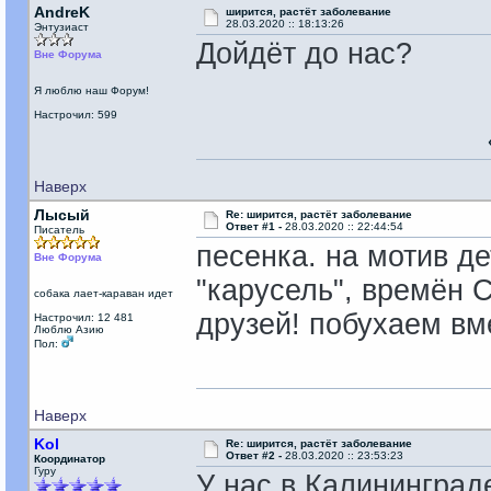
AndreK
ширится, растёт заболевание
28.03.2020 :: 18:13:26
Энтузиаст
Дойдёт до нас?
Вне Форума
Я люблю наш Форум!
Настрочил: 599
Наверх
Лысый
Re: ширится, растёт заболевание
Ответ #1 -
28.03.2020 :: 22:44:54
Писатель
песенка. на мотив де
Вне Форума
"карусель", времён 
собака лает-караван идет
друзей! побухаем вм
Настрочил: 12 481
Люблю Азию
Пол:
Наверх
Kol
Re: ширится, растёт заболевание
Ответ #2 -
28.03.2020 :: 23:53:23
Координатор
Гуру
У нас в Калининграде