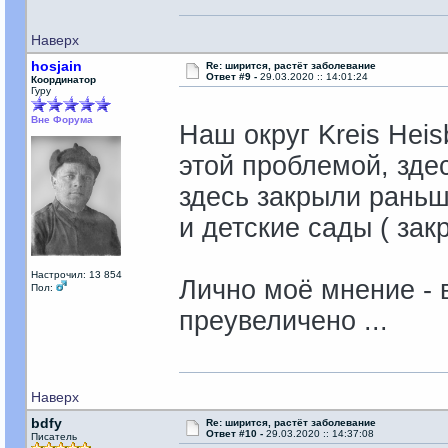
Наверх
hosjain
Re: ширится, растёт заболевание
Ответ #9 -
29.03.2020 :: 14:01:24
Координатор
Гуру
Вне Форума
Наш округ Kreis Hei
этой проблемой, зде
здесь закрыли раньш
и детские сады ( закр
Настрочил: 13 854
Лично моё мнение - 
Пол:
преувеличено ...
Наверх
bdfy
Re: ширится, растёт заболевание
Ответ #10 -
29.03.2020 :: 14:37:08
Писатель