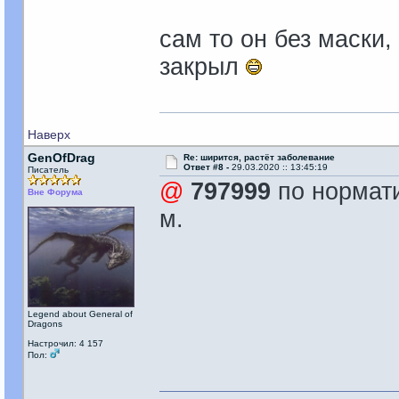
сам то он без маски
закрыл
Наверх
GenOfDrag
Re: ширится, растёт заболевание
Ответ #8 -
29.03.2020 :: 13:45:19
Писатель
@
797999
по нормати
Вне Форума
м.
Legend about General of
Dragons
Настрочил: 4 157
Пол: