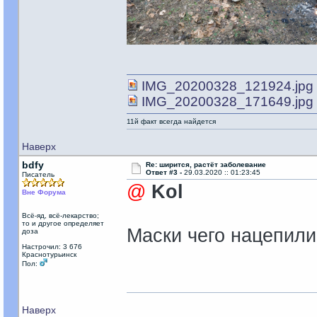
IMG_20200328_121924.jpg
IMG_20200328_171649.jpg
11й факт всегда найдется
Наверх
bdfy
Re: ширится, растёт заболевание
Ответ #3 -
29.03.2020 :: 01:23:45
Писатель
@
Kol
Вне Форума
Всё-яд, всё-лекарство;
то и другое определяет
Маски чего нацепили
доза
Настрочил: 3 676
Краснотурьинск
Пол:
Наверх