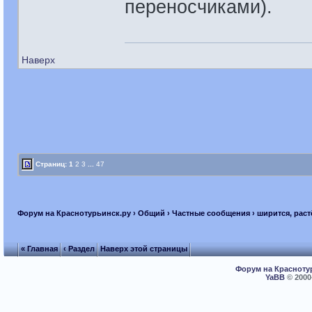
переносчиками).
Наверх
Страниц:
1
2
3
...
47
Форум на Краснотурьинск.ру
›
Общий
›
Частные сообщения
› ширится, раст
« Главная
‹ Раздел
Наверх этой страницы
Форум на Красноту
YaBB
© 2000