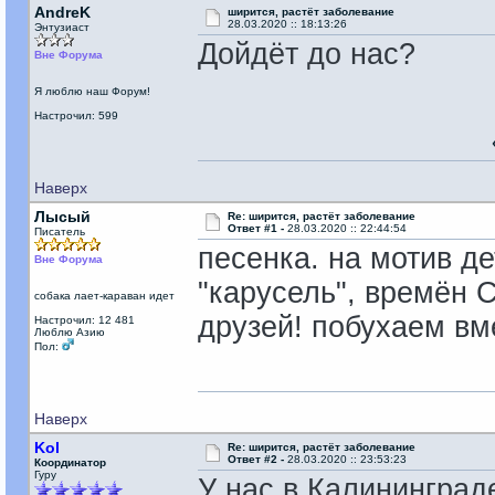
AndreK
ширится, растёт заболевание
28.03.2020 :: 18:13:26
Энтузиаст
Дойдёт до нас?
Вне Форума
Я люблю наш Форум!
Настрочил: 599
Наверх
Лысый
Re: ширится, растёт заболевание
Ответ #1 -
28.03.2020 :: 22:44:54
Писатель
песенка. на мотив де
Вне Форума
"карусель", времён 
собака лает-караван идет
друзей! побухаем вм
Настрочил: 12 481
Люблю Азию
Пол:
Наверх
Kol
Re: ширится, растёт заболевание
Ответ #2 -
28.03.2020 :: 23:53:23
Координатор
Гуру
У нас в Калининграде