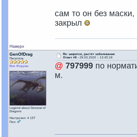
сам то он без маски
закрыл
Наверх
GenOfDrag
Re: ширится, растёт заболевание
Ответ #8 -
29.03.2020 :: 13:45:19
Писатель
@
797999
по нормати
Вне Форума
м.
Legend about General of
Dragons
Настрочил: 4 157
Пол: