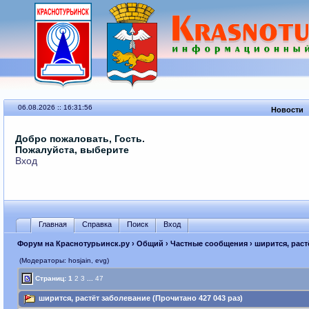
06.08.2026 :: 16:31:56
Новости
Добро пожаловать, Гость.
Пожалуйста, выберите
Вход
Главная
Справка
Поиск
Вход
Форум на Краснотурьинск.ру
›
Общий
›
Частные сообщения
› ширится, раст
(Модераторы: hosjain, evg)
Страниц:
1
2
3
...
47
ширится, растёт заболевание (Прочитано 427 043 раз)