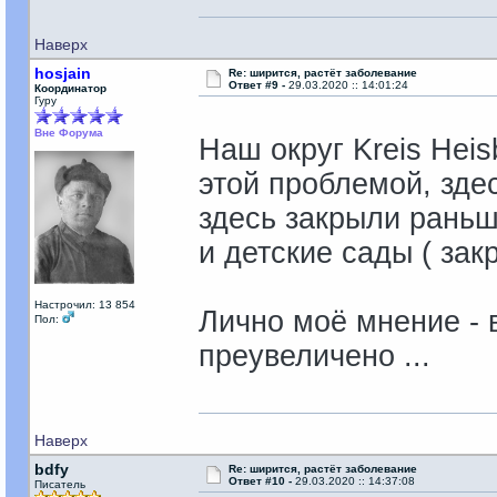
Наверх
hosjain
Re: ширится, растёт заболевание
Ответ #9 -
29.03.2020 :: 14:01:24
Координатор
Гуру
Вне Форума
Наш округ Kreis Hei
этой проблемой, зде
здесь закрыли раньш
и детские сады ( закр
Настрочил: 13 854
Лично моё мнение - 
Пол:
преувеличено ...
Наверх
bdfy
Re: ширится, растёт заболевание
Ответ #10 -
29.03.2020 :: 14:37:08
Писатель