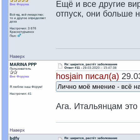
Ещё и все другие ви
Вне Форума
отпуск, они больше н
Всё-яд, всё-лекарство;
то и другое определяет
доза
Настрочил: 3 676
Краснотурьинск
Пол:
Наверх
MARINA PPP
Re: ширится, растёт заболевание
Ответ #11 -
29.03.2020 :: 15:47:38
Пользователь
hosjain писал(а)
29.03
Вне Форума
Лично моё мнение - всё н
Я люблю наш Форум!
Настрочил: 41
Ага. Итальянцам это
Наверх
bdfy
Re: ширится, растёт заболевание