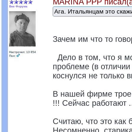
MARINA PPP писал(а
Вне Форума
Ага. Итальянцам это скаж
Зачем им что то гово
Настрочил: 13 854
Дело в том, что я мо
Пол:
проблеме (в отличии 
коснулся не только в
В нашей фирме трое 
!!! Сейчас работают .
Считаю, что это как 
Несомненно, старик