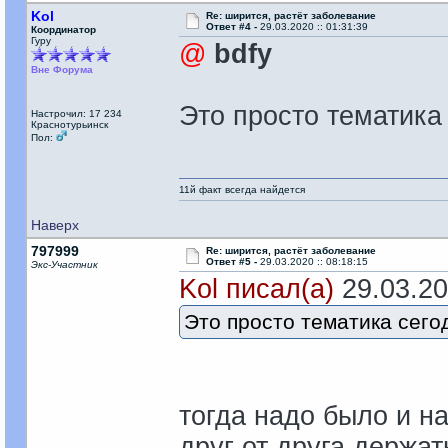
Kol
Re: ширится, растёт заболевание
Ответ #4 -
29.03.2020 :: 01:31:39
Координатор
Гуру
@
bdfy
Вне Форума
Это просто тематика
Настрочил: 17 234
Краснотурьинск
Пол:
11й факт всегда найдется
Наверх
797999
Re: ширится, растёт заболевание
Ответ #5 -
29.03.2020 :: 08:18:15
Экс-Участник
Kol писал(а)
29.03.202
Это просто тематика сег
тогда надо было и н
друг от друга держа