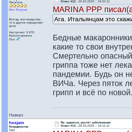
Ответ #12 -
29.03.2020 :: 16:02:11
Писатель
MARINA PPP писал(а
Вне Форума
Ага. Итальянцам это скаж
Всё-яд, всё-лекарство;
то и другое определяет
доза
Настрочил: 3 676
Бедные макаронники 
Краснотурьинск
Пол:
какие то свои внутре
Смертельно опасный в
гриппа тоже нет лек
пандемии. Будь он н
ВИЧа. Через пяток л
грипп и всё по новой
Наверх
hosjain
Re: ширится, растёт заболевание
Ответ #13 -
29.03.2020 :: 16:11:11
Координатор
Гуру