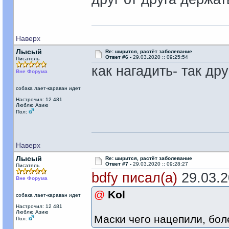
Наверх
Лысый
Re: ширится, растёт заболевание
Ответ #6 -
29.03.2020 :: 09:25:54
Писатель
как нагадить- так др
Вне Форума
собака лает-караван идет
Настрочил: 12 481
Люблю Азию
Пол:
Наверх
Лысый
Re: ширится, растёт заболевание
Ответ #7 -
29.03.2020 :: 09:28:27
Писатель
bdfy писал(а)
29.03.20
Вне Форума
@
Kol
собака лает-караван идет
Настрочил: 12 481
Люблю Азию
Маски чего нацепили, бол
Пол: