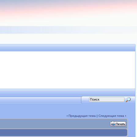
‹
Предыдущая тема
|
Следующая тема
›