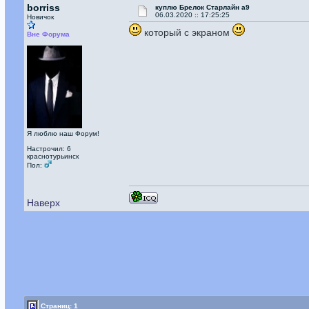
borriss
куплю Брелок Старлайн а9
06.03.2020 :: 17:25:25
Новичок
который с экраном
Вне Форума
Я люблю наш Форум!
Настрочил: 6
краснотурьинск
Пол:
Наверх
Страниц: 1