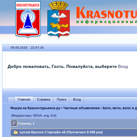
08.08.2026 :: 22:47:34
Добро пожаловать, Гость. Пожалуйста, выберите
Вход
Главная
Справка
Поиск
Вход
Форум на Краснотурьинск.ру
›
Частные объявления
›
Авто, мото, вело и 
(Модераторы: SEGА, evg, Kol)
Страниц: 1
куплю Брелок Старлайн а9 (Прочитано 8 048 раз)