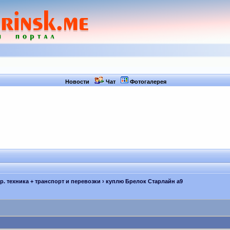
Новости
Чат
Фотогалерея
др. техника + транспорт и перевозки
› куплю Брелок Старлайн а9