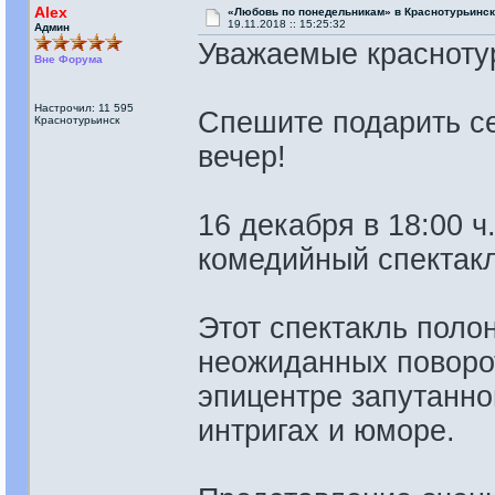
Alex
«Любовь по понедельникам» в Краснотурьинск
19.11.2018 :: 15:25:32
Админ
Уважаемые красноту
Вне Форума
Настрочил: 11 595
Спешите подарить с
Краснотурьинск
вечер!
16 декабря в 18:00 
комедийный спектак
Этот спектакль поло
неожиданных поворот
эпицентре запутанно
интригах и юморе.