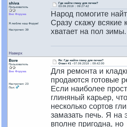
shiva
Где найти глину для печки?
03.09.2018 :: 09:27:42
Пользователь
Народ помогите найти
Вне Форума
Сразу скажу всякие 
Я люблю наш Форум!
хватает на пол зимы
Настрочил: 39
Наверх
Bore
Re: Где найти глину для печки?
Ответ #1 -
07.09.2018 :: 09:42:00
Пользователь
Для ремонта и кладк
Вне Форума
продаются готовые р
Настрочил: 23
Если наиболее просто
Пол:
глиняный карьер, чт
несколько сортов гли
замазать печь. Я на 
вполне пригодна, но