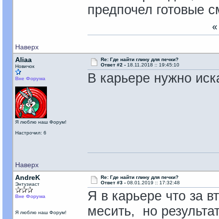
предпочел готовые с
Наверх
Aliaa
Re: Где найти глину для печки?
Ответ #2 -
18.11.2018 :: 19:45:10
Новичок
В карьере нужно иск
Вне Форума
Я люблю наш Форум!
Настрочил: 6
Наверх
AndreK
Re: Где найти глину для печки?
Ответ #3 -
08.01.2019 :: 17:32:48
Энтузиаст
Я в карьере что за в
Вне Форума
месить, но результа
Я люблю наш Форум!