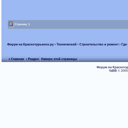
Страниц: 1
Форум на Краснотурьинск.ру
›
Технический
›
Строительство и ремонт
› Где
« Главная
‹ Раздел
Наверх этой страницы
Форум на Красноту
YaBB
© 2000