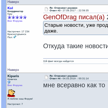
Наверх
Kol
Re: Отменяют роуминг.
Ответ #3 -
27.09.2017 :: 22:59:35
Координатор
Гуру
GenOfDrag писал(а)
2
Вне Форума
Старые новости, уже прод
даже.
Настрочил: 17 234
Краснотурьинск
Пол:
Откуда такие новост
11й факт всегда найдется
Наверх
Kiparis
Re: Отменяют роуминг.
Ответ #4 -
04.03.2019 :: 00:31:14
Новичок
мне всеравно как то
Вне Форума
Я люблю наш Форум!
Настрочил: 7