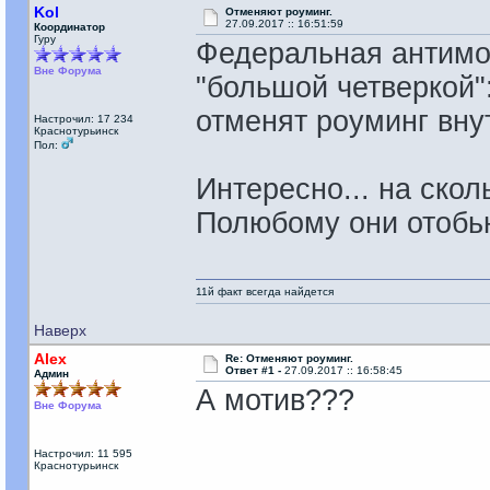
Kol
Отменяют роуминг.
27.09.2017 :: 16:51:59
Координатор
Гуру
Федеральная антимо
Вне Форума
"большой четверкой"
отменят роуминг вну
Настрочил: 17 234
Краснотурьинск
Пол:
Интересно... на ско
Полюбому они отобью
11й факт всегда найдется
Наверх
Alex
Re: Отменяют роуминг.
Ответ #1 -
27.09.2017 :: 16:58:45
Админ
А мотив???
Вне Форума
Настрочил: 11 595
Краснотурьинск