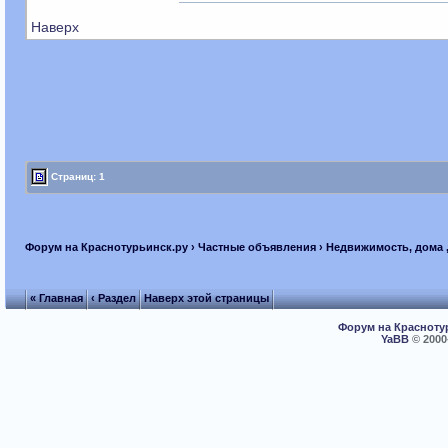
Наверх
Страниц: 1
Форум на Краснотурьинск.ру
›
Частные объявления
›
Недвижимость, дома ,
« Главная
‹ Раздел
Наверх этой страницы
Форум на Красноту
YaBB
© 2000