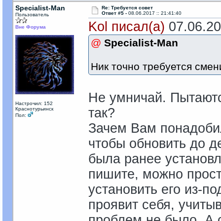
Specialist-Man
Re: Требуется совет
Ответ #5 -
08.06.2017 :: 21:41:40
Пользователь
Kol писал(а)
07.06.201
Вне Форума
@
Specialist-Man
Ник точно требуется смени
Не умничай. Пытаютс
Настрочил: 152
так?
Краснотурьинск
Пол:
Зачем Вам понадобил
чтобы обновить до д
была ранее установл
пишите, можно прост
установить его из-по
проявит себя, учиты
проблем не было. А 