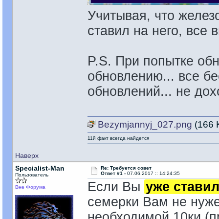
Учитывая, что желез
ставил на него, все 
P.S. При попытке об
обновлению... все бе
обновлений... не до
Bezymjannyj_027.png
(166 
11й факт всегда найдется
Наверх
Specialist-Man
Re: Требуется совет
Ответ #1 -
07.06.2017 :: 14:24:35
Пользователь
Если Вы
уже стави
Вне Форума
семерки Вам не нуже
необходимой 10ки (п