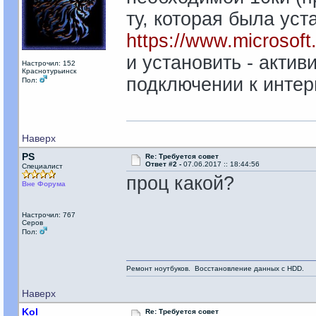
ту, которая была уста
https://www.microsof
и установить - акти
Настрочил: 152
Краснотурьинск
подключении к интер
Пол:
Наверх
PS
Re: Требуется совет
Ответ #2 -
07.06.2017 :: 18:44:56
Специалист
проц какой?
Вне Форума
Настрочил: 767
Серов
Пол:
Ремонт ноутбуков. Восстановление данных с HDD.
Наверх
Kol
Re: Требуется совет