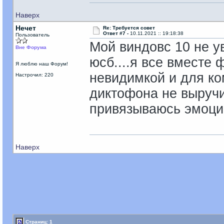
Наверх
Нечет
Re: Требуется совет
Ответ #7 -
10.11.2021 :: 19:18:38
Пользователь
Мой виндовс 10 не у
Вне Форума
юсб....я все вместе
Я люблю наш Форум!
невидимкой и для ко
Настрочил: 220
диктофона не выручи
привязываюсь эмоц
Наверх
Страниц: 1