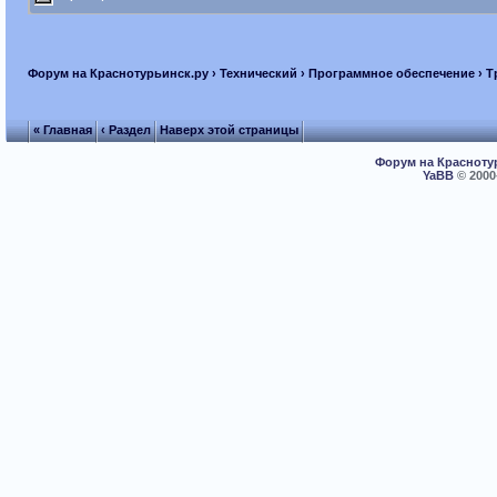
Форум на Краснотурьинск.ру
›
Технический
›
Программное обеспечение
› Т
« Главная
‹ Раздел
Наверх этой страницы
Форум на Красноту
YaBB
© 2000