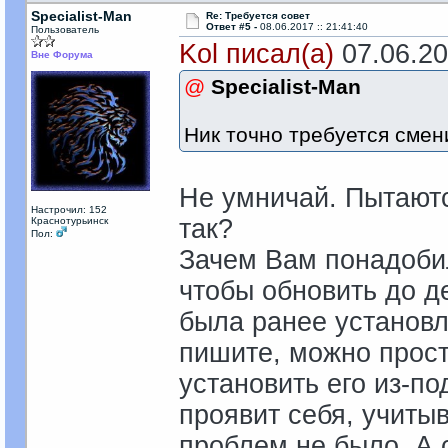
Specialist-Man
Re: Требуется совет
Ответ #5 -
08.06.2017 :: 21:41:40
Пользователь
Kol писал(а)
07.06.201
Вне Форума
@
Specialist-Man
Ник точно требуется смени
Не умничай. Пытаютс
Настрочил: 152
так?
Краснотурьинск
Пол:
Зачем Вам понадобил
чтобы обновить до д
была ранее установл
пишите, можно прост
установить его из-по
проявит себя, учиты
проблем не было. А 