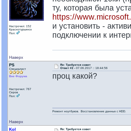
ту, которая была уста
https://www.microsof
и установить - акти
Настрочил: 152
Краснотурьинск
подключении к интер
Пол:
Наверх
PS
Re: Требуется совет
Ответ #2 -
07.06.2017 :: 18:44:56
Специалист
проц какой?
Вне Форума
Настрочил: 767
Серов
Пол:
Ремонт ноутбуков. Восстановление данных с HDD.
Наверх
Kol
Re: Требуется совет