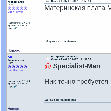
Ответ #3 -
07.06.2017 :: 22:58:54
Координатор
Гуру
Материнская плата M
Вне Форума
Настрочил: 17 234
Краснотурьинск
Пол:
11й факт всегда найдется
Наверх
Kol
Re: Требуется совет
Ответ #4 -
07.06.2017 :: 22:59:54
Координатор
Гуру
@
Specialist-Man
Вне Форума
Ник точно требуется 
Настрочил: 17 234
Краснотурьинск
Пол:
11й факт всегда найдется
Наверх