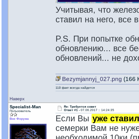
Учитывая, что желез
ставил на него, все 
P.S. При попытке об
обновлению... все бе
обновлений... не до
Bezymjannyj_027.png
(166 
11й факт всегда найдется
Наверх
Specialist-Man
Re: Требуется совет
Ответ #1 -
07.06.2017 :: 14:24:35
Пользователь
Если Вы
уже стави
Вне Форума
семерки Вам не нуже
необходимой 10ки (п