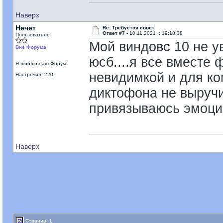
Наверх
Нечет
Re: Требуется совет
Ответ #7 -
10.11.2021 :: 19:18:38
Пользователь
Мой виндовс 10 не у
Вне Форума
юсб....я все вместе
Я люблю наш Форум!
невидимкой и для ко
Настрочил: 220
диктофона не выручи
привязываюсь эмоц
Наверх
Страниц: 1