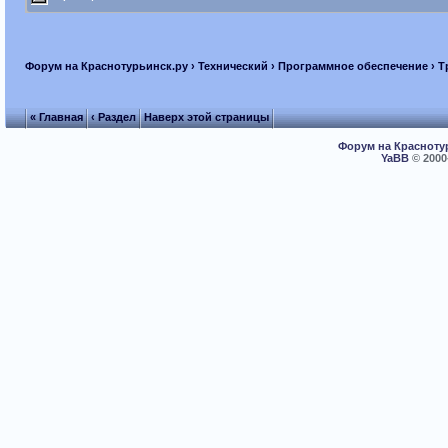
Форум на Краснотурьинск.ру
›
Технический
›
Программное обеспечение
› Т
« Главная
‹ Раздел
Наверх этой страницы
Форум на Красноту
YaBB
© 2000