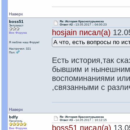
Наверх
boss51
Re: История Краснотурьинска
Ответ #2 -
13.05.2017 :: 04:00:23
Энтузиаст
hosjain писал(а)
12.05
Вне Форума
А что, есть вопросы по ис
Я люблю наш Форум!
Настрочил: 321
Пол:
Есть история,так ск
бывшим и нынешним 
воспоминаниями или
,связанными с разли
Наверх
bdfy
Re: История Краснотурьинска
Ответ #3 -
14.05.2017 :: 10:12:15
Писатель
boss51 писал(а)
13.05
Вне Форума