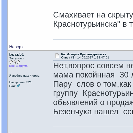
Смахивает на скрытую
Краснотурьинска" в та
Наверх
boss51
Re: История Краснотурьинска
Ответ #6 -
14.05.2017 :: 18:47:01
Энтузиаст
Нет,вопрос совсем н
Вне Форума
мама покойнная 30 л
Я люблю наш Форум!
Пару слов о том,как
Настрочил: 321
Пол:
группу Краснотурьин
объявлений о продаж
Безенчука нашел ссы