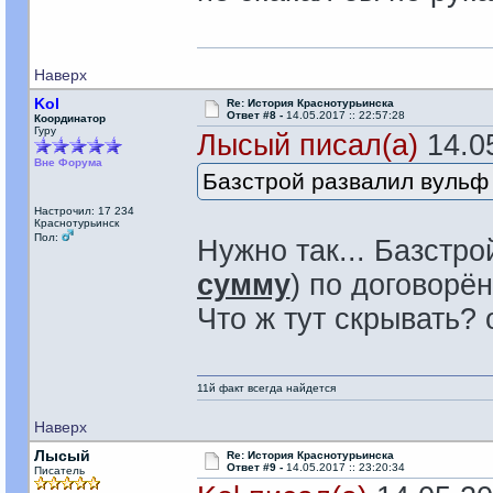
Наверх
Kol
Re: История Краснотурьинска
Ответ #8 -
14.05.2017 :: 22:57:28
Координатор
Гуру
Лысый писал(а)
14.05
Вне Форума
Базстрой развалил вульф 
Настрочил: 17 234
Краснотурьинск
Пол:
Нужно так... Базстро
сумму
) по договорён
Что ж тут скрывать? 
11й факт всегда найдется
Наверх
Лысый
Re: История Краснотурьинска
Ответ #9 -
14.05.2017 :: 23:20:34
Писатель