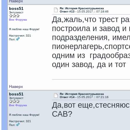
Наверх
boss51
Re: История Краснотурьинска
Ответ #13 -
15.05.2017 :: 07:18:46
Энтузиаст
Да,жаль,что трест р
Вне Форума
построила и завод и 
Я люблю наш Форум!
подразделения, имел
Настрочил: 321
Пол:
пионерлагерь,спортсо
одним из градообраз
один завод, да и тот
Наверх
boss51
Re: История Краснотурьинска
Ответ #14 -
15.05.2017 :: 07:21:16
Энтузиаст
Да,вот еще,стесняюс
Вне Форума
САВ?
Я люблю наш Форум!
Настрочил: 321
Пол: