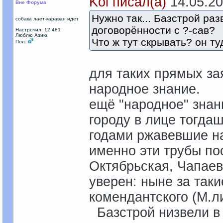
Kol писал(а)
14.05.201
Вне Форума
Нужно так... Базстрой раз
собака лает-караван идет
договорённости с ?-сав?
Настрочил: 12 481
Люблю Азию
Что ж тут скрывать? он ту
Пол:
для таких прямых за
народное знание.
ещё "народное" знани
городу в лице тогда
годами ржавевшие на
именно эти трубы по
Октябрьская, Чапаева
уверен: ныне за так
комендантского (М.л
Базстрой низвели в с