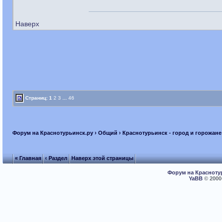
Наверх
Страниц:
1
2
3
...
46
Форум на Краснотурьинск.ру
›
Общий
›
Краснотурьинск - город и горожане
« Главная
‹ Раздел
Наверх этой страницы
Форум на Красноту
YaBB
© 2000