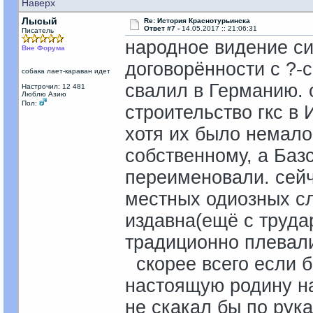
Наверх
Лысый
Re: История Краснотурьинска
Ответ #7 -
14.05.2017 :: 21:06:31
Писатель
народное видение си
Вне Форума
договорённости с ?-с
собака лает-караван идет
свалил в Германию. о
Настрочил: 12 481
Люблю Азию
Пол:
строительство гкс в 
хотя их было немало
собственному, а Баз
переименовали. сейч
местных одиозных сл
издавна(ещё с труда
традиционно плевали
скорее всего если 
настоящую родину на
не скакал бы по рука