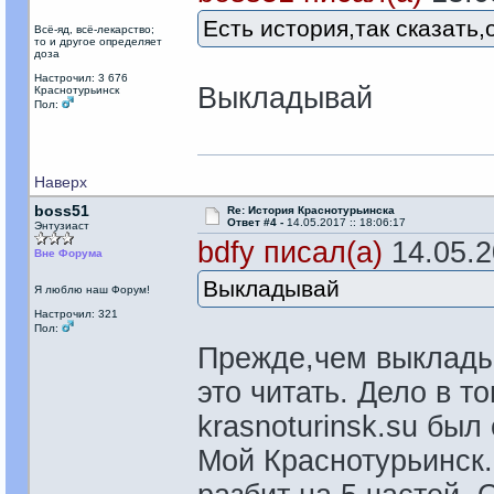
Есть история,так сказать
Всё-яд, всё-лекарство;
то и другое определяет
доза
Настрочил: 3 676
Выкладывай
Краснотурьинск
Пол:
Наверх
boss51
Re: История Краснотурьинска
Ответ #4 -
14.05.2017 :: 18:06:17
Энтузиаст
bdfy писал(а)
14.05.20
Вне Форума
Выкладывай
Я люблю наш Форум!
Настрочил: 321
Пол:
Прежде,чем выкладыв
это читать. Дело в то
krasnoturinsk.su бы
Мой Краснотурьинск