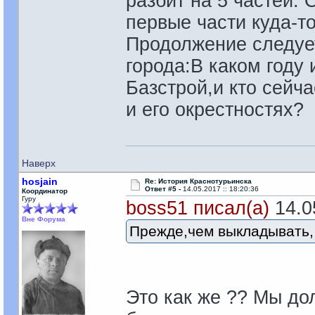
разбит на 5 частей.
первые части куда-то
Продолжение следует
города:В каком году
Базстрой,и кто сейч
и его окрестностях?
Наверх
hosjain
Re: История Краснотурьинска
Ответ #5 -
14.05.2017 :: 18:20:36
Координатор
Гуру
boss51 писал(а)
14.05
Вне Форума
Прежде,чем выкладывать, 
Это как же ?? Мы до