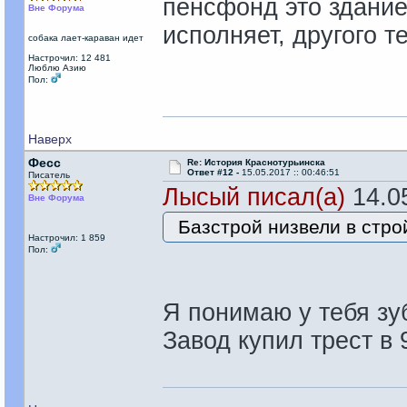
пенсфонд это здание 
Вне Форума
исполняет, другого т
собака лает-караван идет
Настрочил: 12 481
Люблю Азию
Пол:
Наверх
Фесс
Re: История Краснотурьинска
Ответ #12 -
15.05.2017 :: 00:46:51
Писатель
Лысый писал(а)
14.05
Вне Форума
Базстрой низвели в строй
Настрочил: 1 859
Пол:
Я понимаю у тебя зуб
Завод купил трест в 9