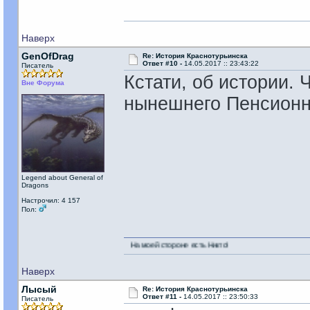
Наверх
GenOfDrag
Re: История Краснотурьинска
Ответ #10 -
14.05.2017 :: 23:43:22
Писатель
Кстати, об истории. 
Вне Форума
нынешнего Пенсионн
Legend about General of
Dragons
Настрочил: 4 157
Пол:
На моей стороне есть Никто!
Наверх
Лысый
Re: История Краснотурьинска
Ответ #11 -
14.05.2017 :: 23:50:33
Писатель