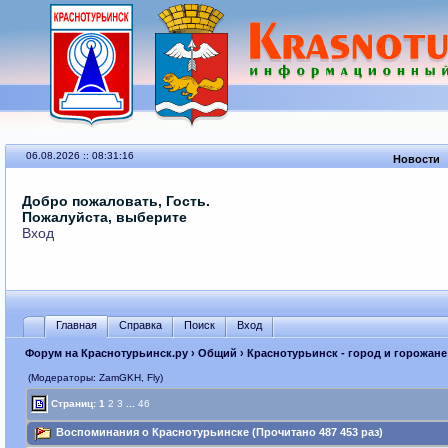
06.08.2026 :: 08:31:16
Новости
Добро пожаловать, Гость.
Пожалуйста, выберите
Вход
Главная
Справка
Поиск
Вход
Форум на Краснотурьинск.ру
›
Общий
›
Краснотурьинск - город и горожане
(Модераторы: ZamGKH, Fly)
Страниц:
1
2
3
...
46
Воспоминания о Краснотурьинске (Прочитано 487 453 раз)