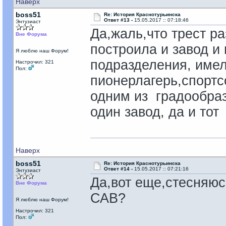
Наверх
boss51
Re: История Краснотурьинска
Ответ #13 -
15.05.2017 :: 07:18:46
Энтузиаст
Да,жаль,что трест р
Вне Форума
построила и завод и 
Я люблю наш Форум!
подразделения, имел
Настрочил: 321
Пол:
пионерлагерь,спортсо
одним из градообраз
один завод, да и тот
Наверх
boss51
Re: История Краснотурьинска
Ответ #14 -
15.05.2017 :: 07:21:16
Энтузиаст
Да,вот еще,стесняюс
Вне Форума
САВ?
Я люблю наш Форум!
Настрочил: 321
Пол: