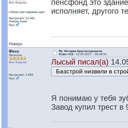
пенсфонд это здание 
Вне Форума
исполняет, другого т
собака лает-караван идет
Настрочил: 12 481
Люблю Азию
Пол:
Наверх
Фесс
Re: История Краснотурьинска
Ответ #12 -
15.05.2017 :: 00:46:51
Писатель
Лысый писал(а)
14.05
Вне Форума
Базстрой низвели в строй
Настрочил: 1 859
Пол:
Я понимаю у тебя зуб
Завод купил трест в 9