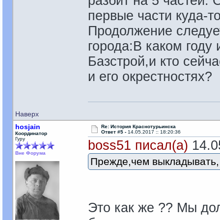
разбит на 5 частей.
первые части куда-то
Продолжение следует
города:В каком году
Базстрой,и кто сейч
и его окрестностях?
Наверх
hosjain
Re: История Краснотурьинска
Ответ #5 -
14.05.2017 :: 18:20:36
Координатор
Гуру
boss51 писал(а)
14.05
Вне Форума
Прежде,чем выкладывать, 
Это как же ?? Мы до