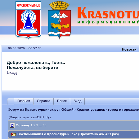
06.08.2026 :: 06:57:36
Новости
Добро пожаловать, Гость.
Пожалуйста, выберите
Вход
Главная
Справка
Поиск
Вход
Форум на Краснотурьинск.ру
›
Общий
›
Краснотурьинск - город и горожане
(Модераторы: ZamGKH, Fly)
Страниц:
1
2
3
...
46
Воспоминания о Краснотурьинске (Прочитано 487 433 раз)