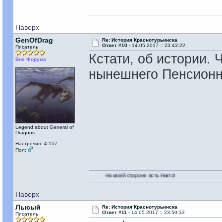
Наверх
GenOfDrag
Re: История Краснотурьинска
Ответ #10 -
14.05.2017 :: 23:43:22
Писатель
Кстати, об истории. 
Вне Форума
нынешнего Пенсионн
Legend about General of
Dragons
Настрочил: 4 157
Пол:
На моей стороне есть Никто!
Наверх
Лысый
Re: История Краснотурьинска
Ответ #11 -
14.05.2017 :: 23:50:33
Писатель