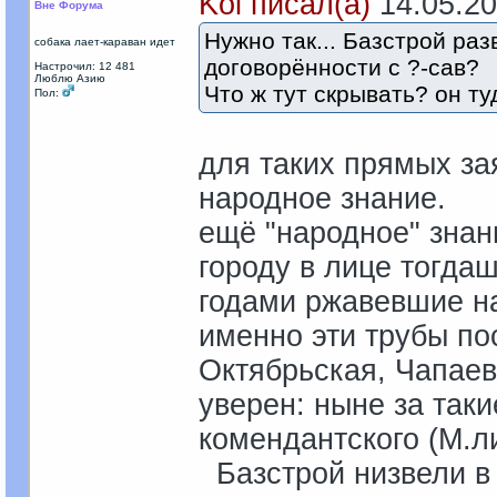
Kol писал(а)
14.05.201
Вне Форума
Нужно так... Базстрой раз
собака лает-караван идет
договорённости с ?-сав?
Настрочил: 12 481
Люблю Азию
Что ж тут скрывать? он ту
Пол:
для таких прямых за
народное знание.
ещё "народное" знани
городу в лице тогда
годами ржавевшие на
именно эти трубы по
Октябрьская, Чапаева
уверен: ныне за так
комендантского (М.л
Базстрой низвели в с