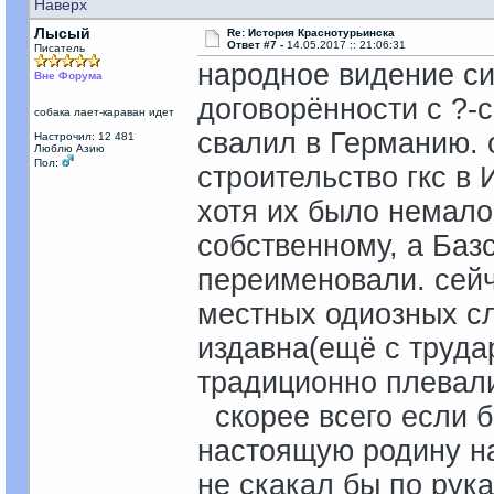
Наверх
Лысый
Re: История Краснотурьинска
Ответ #7 -
14.05.2017 :: 21:06:31
Писатель
народное видение си
Вне Форума
договорённости с ?-с
собака лает-караван идет
свалил в Германию. о
Настрочил: 12 481
Люблю Азию
Пол:
строительство гкс в 
хотя их было немало
собственному, а Баз
переименовали. сейч
местных одиозных сл
издавна(ещё с труда
традиционно плевали
скорее всего если 
настоящую родину на
не скакал бы по рука