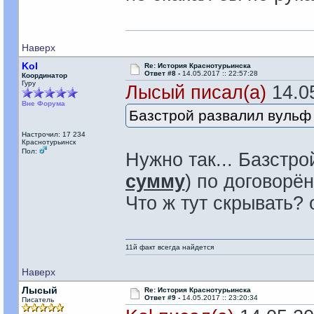
Наверх
Kol
Re: История Краснотурьинска
Ответ #8 -
14.05.2017 :: 22:57:28
Координатор
Гуру
Лысый писал(а)
14.05
Вне Форума
Базстрой развалил вульф 
Настрочил: 17 234
Краснотурьинск
Пол:
Нужно так... Базстро
сумму
) по договорён
Что ж тут скрывать? 
11й факт всегда найдется
Наверх
Лысый
Re: История Краснотурьинска
Ответ #9 -
14.05.2017 :: 23:20:34
Писатель