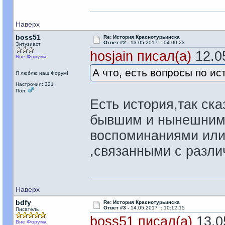
Наверх
boss51
Re: История Краснотурьинска
Ответ #2 -
13.05.2017 :: 04:00:23
Энтузиаст
hosjain писал(а)
12.05
Вне Форума
А что, есть вопросы по ис
Я люблю наш Форум!
Настрочил: 321
Пол:
Есть история,так ск
бывшим и нынешним 
воспоминаниями или
,связанными с разли
Наверх
bdfy
Re: История Краснотурьинска
Ответ #3 -
14.05.2017 :: 10:12:15
Писатель
boss51 писал(а)
13.05
Вне Форума