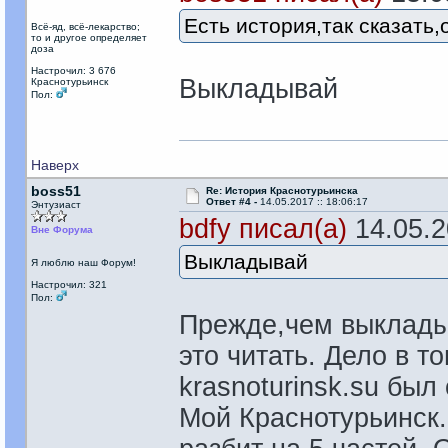
Есть история,так сказать
Всё-яд, всё-лекарство;
то и другое определяет
доза
Настрочил: 3 676
Выкладывай
Краснотурьинск
Пол:
Наверх
boss51
Re: История Краснотурьинска
Ответ #4 -
14.05.2017 :: 18:06:17
Энтузиаст
bdfy писал(а)
14.05.20
Вне Форума
Выкладывай
Я люблю наш Форум!
Настрочил: 321
Пол:
Прежде,чем выкладыв
это читать. Дело в то
krasnoturinsk.su бы
Мой Краснотурьинск