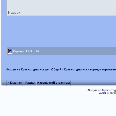
Наверх
Страниц:
1
2
3
...
46
Форум на Краснотурьинск.ру
›
Общий
›
Краснотурьинск - город и горожане
« Главная
‹ Раздел
Наверх этой страницы
Форум на Красноту
YaBB
© 2000