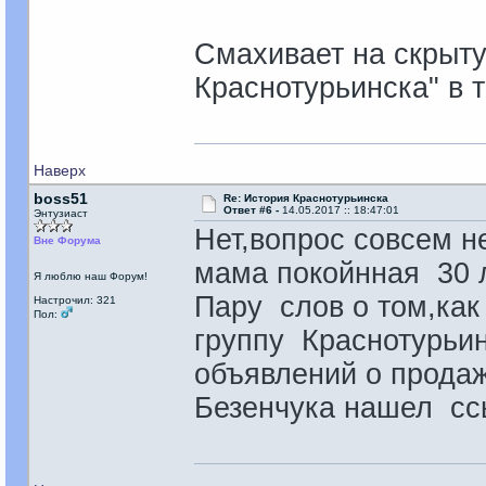
Смахивает на скрытую
Краснотурьинска" в та
Наверх
boss51
Re: История Краснотурьинска
Ответ #6 -
14.05.2017 :: 18:47:01
Энтузиаст
Нет,вопрос совсем н
Вне Форума
мама покойнная 30 л
Я люблю наш Форум!
Пару слов о том,как
Настрочил: 321
Пол:
группу Краснотурьин
объявлений о продаж
Безенчука нашел ссы