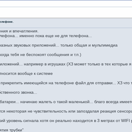
телефоне.
ния и впечатления.
лефона... именно пока еще не для телефона...
разных звуковых приложений... только общая и мультимедиа
когда тебя не беспокоят сообщения и т.п.)
иложений... например в игрушках (ХЗ может только в тех которые я
тносится вообще к системе
 прикрепить имеющийся на телефоне файл для отправки... ХЗ что 
твенного звонка...
атареи... начинаю жалеть о такой маленькой... благо всегда имеет
ся некоторая не чувствительность или запоздалая реакция сенсор
ий уровень сигнала хотя он реально находится в 3 метрах от WIFI
ятия трубки"