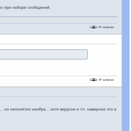
но при наборе сообщений.
IP записан
IP записан
.. но непонятно нах#ра... хотя вирусня и т.п. наверное это и