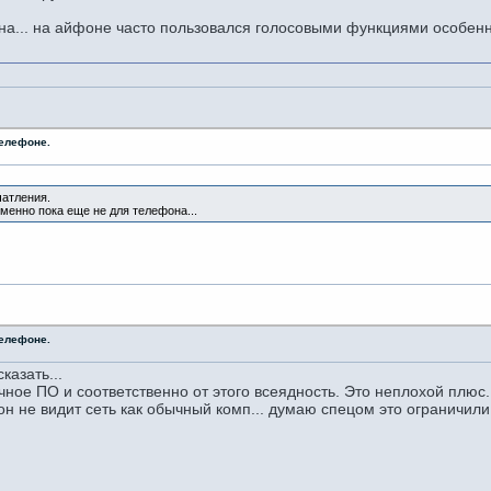
ана... на айфоне часто пользовался голосовыми функциями особен
телефоне.
чатления.
именно пока еще не для телефона...
телефоне.
казать...
чное ПО и соответственно от этого всеядность. Это неплохой плюс.
 он не видит сеть как обычный комп... думаю спецом это ограничили.