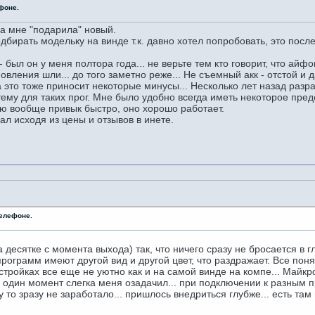
фоне.
а мне "подарила" новый.
бирать модельку на винде т.к. давно хотел попробовать, это посл
 был он у меня полтора года... не верьте тем кто говорит, что айфон
новления шли... до того заметно реже... Не съемный акк - отстой 
 это тоже приносит некоторые минусы... Несколько лет назад разра
ему для таких прог. Мне было удобно всегда иметь некоторое пред
ю вообще привык быстро, оно хорошо работает.
 исходя из цены и отзывов в инете.
телефоне.
 десятке с момента выхода) так, что ничего сразу не бросается в г
грамм имеют другой вид и другой цвет, что раздражает. Все понят
стройках все еще не уютно как и на самой винде на компе... Майк
.. один момент слегка меня озадачил... при подключении к разным 
 то зразу не заработало... пришлось внедриться глубже... есть там 