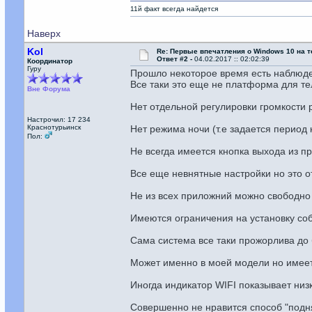
11й факт всегда найдется
Наверх
Kol
Re: Первые впечатления о Windows 10 на 
Ответ #2 -
04.02.2017 :: 02:02:39
Координатор
Гуру
Прошло некоторое время есть наблюде
Все таки это еще не платформа для те
Вне Форума
Нет отдельной регулировки громкости 
Настрочил: 17 234
Краснотурьинск
Нет режима ночи (т.е задается период 
Пол:
Не всегда имеется кнопка выхода из пр
Все еще невнятные настройки но это о
Не из всех приложний можно свободно
Имеются ограничения на установку собс
Сама система все таки прожорлива до б
Может именно в моей модели но имеет
Иногда индикатор WIFI показывает низк
Совершенно не нравится способ "подн