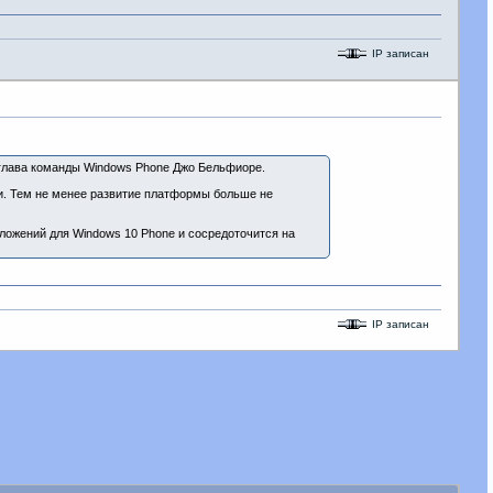
IP записан
ил глава команды Windows Phone Джо Бельфиоре.
и. Тем не менее развитие платформы больше не
иложений для Windows 10 Phone и сосредоточится на
IP записан