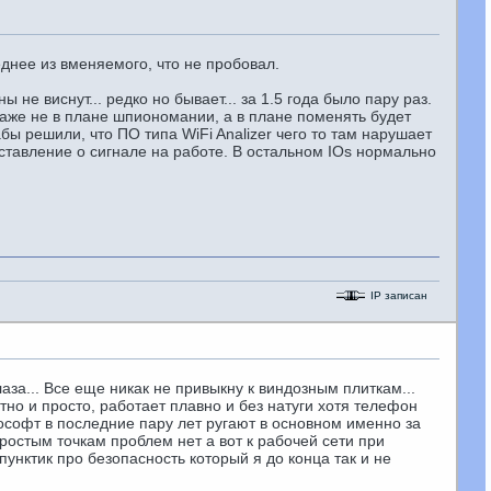
еднее из вменяемого, что не пробовал.
ы не виснут... редко но бывает... за 1.5 года было пару раз.
и даже не в плане шпиономании, а в плане поменять будет
бы решили, что ПО типа WiFi Analizer чего то там нарушает
ставление о сигнале на работе. В остальном IOs нормально
IP записан
лаза... Все еще никак не привыкну к виндозным плиткам...
но и просто, работает плавно и без натуги хотя телефон
рософт в последние пару лет ругают в основном именно за
простым точкам проблем нет а вот к рабочей сети при
пунктик про безопасность который я до конца так и не