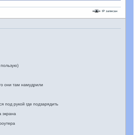
IP записан
 пользую)
то они там намудрили
ся под рукой где подзарядить
а экрана
 роутера