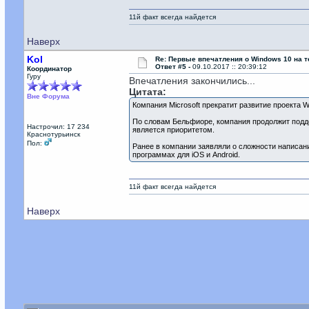
11й факт всегда найдется
Наверх
Kol
Re: Первые впечатления о Windows 10 на 
Ответ #5 -
09.10.2017 :: 20:39:12
Координатор
Гуру
Впечатления закончились...
Цитата:
Вне Форума
Компания Microsoft прекратит развитие проекта 
По словам Бельфиоре, компания продолжит подд
Настрочил: 17 234
является приоритетом.
Краснотурьинск
Пол:
Ранее в компании заявляли о сложности написан
программах для iOS и Android.
11й факт всегда найдется
Наверх