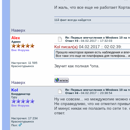
И жаль, что все еще не работает Корт
11й факт всегда найдется
Наверх
Alex
Re: Первые впечатления о Windows 10 на 
Ответ #3 -
04.02.2017 :: 17:32:03
Админ
Kol писал(а)
04.02.2017 :: 02:02:39:
Вне Форума
Прошло некоторое время есть наблюдения и впе
Все таки это еще не платформа для телефона... 
Настрочил: 11 595
Звучит как полная *опа.
Краснотурьинск
Наверх
Kol
Re: Первые впечатления о Windows 10 на 
Ответ #4 -
04.02.2017 :: 23:38:54
Координатор
Гуру
Ну не совсем... но междужопие можно с
Не справедливо, что не отметил привы
Вне Форума
И минус никак не полазить по сети т.е.
ответ.
Настрочил: 17 234
Краснотурьинск
Пол: