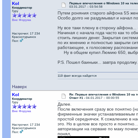
Kol
Первые впечатления о Windows 10 на теле
03.01.2017 :: 03:54:58
Координатор
Гуру
Путем роняния старого айфона 5S жен
Особо долго не раздумывал и начал под
Вне Форума
Ну все таки плюну в сторону айфона... -
Начиная с начала года часто как то об
Настрочил: 17 234
Краснотурьинск
стоить лишних денег. Закрытая система
Пол:
по их мнению и полностью закрыли сит
работающее, к голосовому распознани
Ну в общем купил Люмию 650, выбрал
P.S. Пошел баиньки... завтра продолжу.
11й факт всегда найдется
Наверх
Kol
Re: Первые впечатления о Windows 10 на 
Ответ #1 -
04.01.2017 :: 00:00:55
Координатор
Гуру
Далее.
После включения сразу все понятно (на
Вне Форума
фирменные значки устанавливаемым про
простой середнячок. К сожалению в на
это. Но в целом все просто и понятно.
Настрочил: 17 234
Краснотурьинск
авторизации на серваке по маку почему
Пол:
понял,