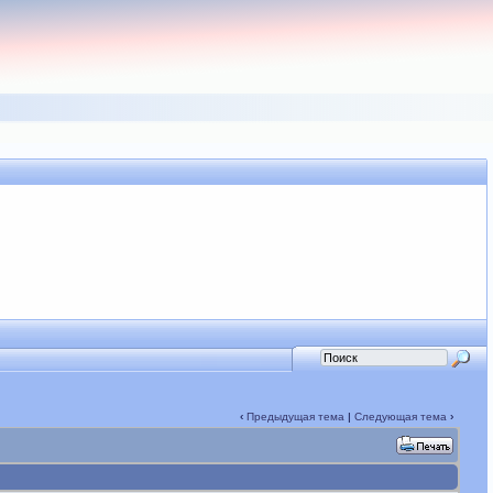
‹
Предыдущая тема
|
Следующая тема
›