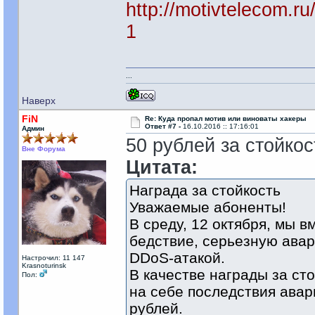
http://motivtelecom.
1
...
Наверх
FiN
Re: Куда пропал мотив или виноваты хакеры
Ответ #7 -
16.10.2016 :: 17:16:01
Админ
50 рублей за стойкос
Вне Форума
Цитата:
Награда за стойкость
Уважаемые абоненты!
В среду, 12 октября, мы 
бедствие, серьезную ава
DDoS-атакой.
Настрочил: 11 147
Krasnoturinsk
В качестве награды за ст
Пол:
на себе последствия авар
рублей.