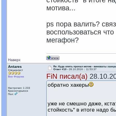
стойкость" в итоге 
мотива...
ps пора валить? свя
воспользоваться что
мегафон?
Наверх
Antares
Re: Куда опять пропал мотив - виноваты хакер
Ответ #10 -
28.10.2016 :: 11:53:37
Специалист
FiN писал(а)
28.10.20
Вне Форума
обратно хакеры
Настрочил: 1 233
Краснотурьинск
Пол:
уже не смешно даже, кста
стойкость" в итоге надо б