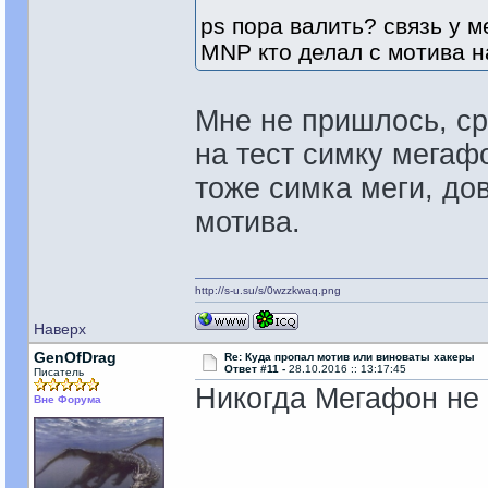
ps пора валить? связь у 
MNP кто делал с мотива 
Мне не пришлось, ср
на тест симку мегафо
тоже симка меги, до
мотива.
http://s-u.su/s/0wzzkwaq.png
Наверх
GenOfDrag
Re: Куда пропал мотив или виноваты хакеры
Ответ #11 -
28.10.2016 :: 13:17:45
Писатель
Никогда Мегафон не 
Вне Форума