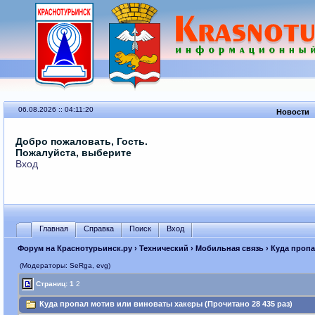
06.08.2026 :: 04:11:20
Новости
Добро пожаловать, Гость.
Пожалуйста, выберите
Вход
Главная
Справка
Поиск
Вход
Форум на Краснотурьинск.ру
›
Технический
›
Мобильная связь
› Куда проп
(Модераторы: SeRga, evg)
Страниц:
1
2
Куда пропал мотив или виноваты хакеры (Прочитано 28 435 раз)