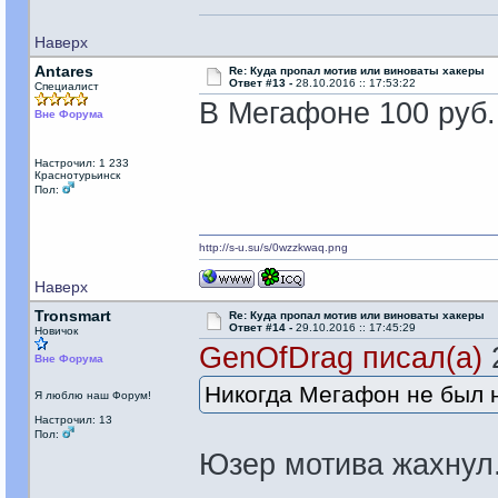
Наверх
Antares
Re: Куда пропал мотив или виноваты хакеры
Ответ #13 -
28.10.2016 :: 17:53:22
Специалист
В Мегафоне 100 руб.
Вне Форума
Настрочил: 1 233
Краснотурьинск
Пол:
http://s-u.su/s/0wzzkwaq.png
Наверх
Tronsmart
Re: Куда пропал мотив или виноваты хакеры
Ответ #14 -
29.10.2016 :: 17:45:29
Новичок
GenOfDrag писал(а)
2
Вне Форума
Никогда Мегафон не был 
Я люблю наш Форум!
Настрочил: 13
Пол:
Юзер мотива жахнул..