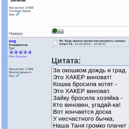
Настрочил: 3 669
Столица Урала
Пол:
Наверх
evg
Re: Куда пропал мотив или виноваты хакеры
Ответ #4 -
13.10.2016 :: 10:58:27
Координатор
Гуру
Вне Форума
Цитата:
За окошком дождь и град.
Настрочил: 2 969
Краснотурьинск
Это ХАКЕР виноват!
Пол:
Кошка бросила котят -
Это ХАКЕР виноват.
Зайку бросила хозяйка -
Кто виновен, угадай-ка!
Вот кончается доска
У несчастного бычка,
Наша Таня громко плачет 