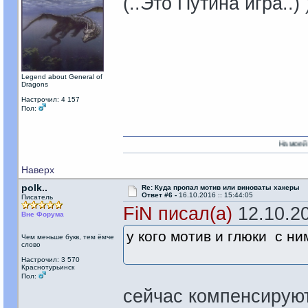
(..Это Путина игра..) 
Legend about General of
Dragons
Настрочил: 4 157
Пол:
На моей стороне есть 
Наверх
pоlk..
Re: Куда пропал мотив или виноваты хакеры
Ответ #6 -
16.10.2016 :: 15:44:05
Писатель
FiN писал(а)
12.10.20
Вне Форума
у кого мотив и глюки с ни
Чем меньше букв, тем ёмче
слово
Настрочил: 3 570
Краснотурьинск
Пол:
сейчас компенсируют