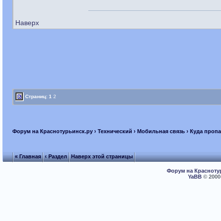
Наверх
Страниц:
1
2
Форум на Краснотурьинск.ру
›
Технический
›
Мобильная связь
› Куда проп
« Главная
‹ Раздел
Наверх этой страницы
Форум на Красноту
YaBB
© 2000