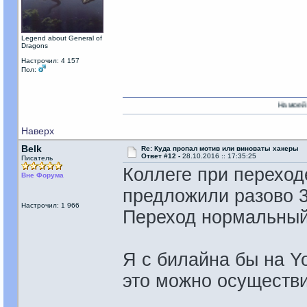
Legend about General of
Dragons
Настрочил: 4 157
Пол:
На моей стороне есть 
Наверх
Belk
Re: Куда пропал мотив или виноваты хакеры
Ответ #12 -
28.10.2016 :: 17:35:25
Писатель
Коллеге при переход
Вне Форума
предложили разово 3
Настрочил: 1 966
Переход нормальный
Я с билайна бы на Y
это можно осуществ