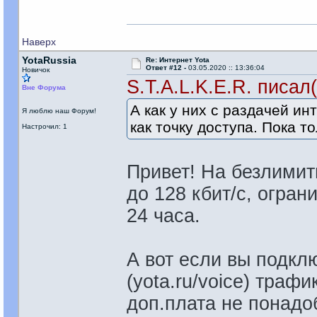
Наверх
YotaRussia
Re: Интернет Yota
Ответ #12 -
03.05.2020 :: 13:36:04
Новичок
S.T.A.L.K.E.R. писал(
Вне Форума
А как у них с раздачей и
Я люблю наш Форум!
как точку доступа. Пока 
Настрочил: 1
Привет! На безлимит
до 128 кбит/с, огран
24 часа.
А вот если вы подкл
(yota.ru/voice) трафи
доп.плата не понад