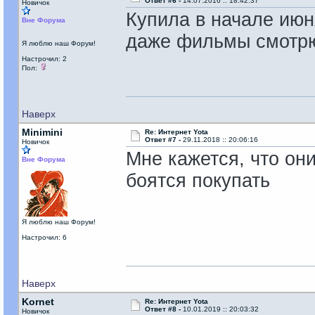
Ответ #6 -
14.07.2016 :: 18:42:37
Новичок
Купила в начале июн
Вне Форума
даже фильмы смотр
Я люблю наш Форум!
Настрочил: 2
Пол:
Наверх
Minimini
Re: Интернет Yota
Ответ #7 -
29.11.2018 :: 20:06:16
Новичок
Мне кажется, что они
Вне Форума
боятся покупать
Я люблю наш Форум!
Настрочил: 6
Наверх
Kornet
Re: Интернет Yota
Ответ #8 -
10.01.2019 :: 20:03:32
Новичок