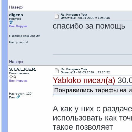
Наверх
digens
Re: Интернет Yota
Ответ #10 -
08.04.2020 :: 11:50:46
Новичок
спасибо за помощь
Вне Форума
Я люблю наш Форум!
Настрочил: 4
Наверх
S.T.A.L.K.E.R.
Re: Интернет Yota
Ответ #11 -
02.05.2020 :: 23:25:52
Пользователь
Yabloko писал(а)
30.0
Вне Форума
Понравились тарифы на и
Настрочил: 120
Пол:
А как у них с раздач
использовать как то
такое позволяет