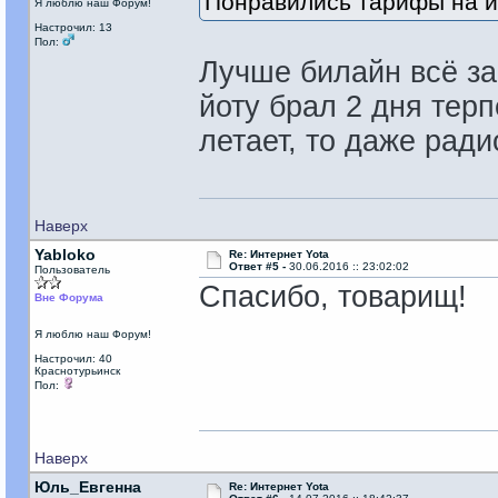
Понравились тарифы на 
Я люблю наш Форум!
Настрочил: 13
Пол:
Лучше билайн всё за
йоту брал 2 дня тер
летает, то даже ради
Наверх
Yabloko
Re: Интернет Yota
Ответ #5 -
30.06.2016 :: 23:02:02
Пользователь
Спасибо, товарищ!
Вне Форума
Я люблю наш Форум!
Настрочил: 40
Краснотурьинск
Пол:
Наверх
Юль_Евгенна
Re: Интернет Yota