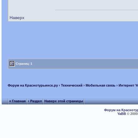
Наверх
Страниц: 1
Форум на Краснотурьинск.ру
›
Технический
›
Мобильная связь
› Интернет Y
« Главная
‹ Раздел
Наверх этой страницы
Форум на Красноту
YaBB
© 2000